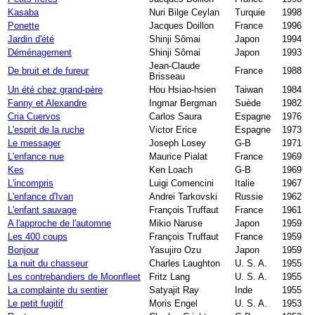
Kasaba
Nuri Bilge Ceylan
Turquie
1998
Ponette
Jacques Doillon
France
1996
Jardin d'été
Shinji Sômai
Japon
1994
Déménagement
Shinji Sômai
Japon
1993
Jean-Claude
De bruit et de fureur
France
1988
Brisseau
Un été chez grand-père
Hou Hsiao-hsien
Taiwan
1984
Fanny et Alexandre
Ingmar Bergman
Suède
1982
Cria Cuervos
Carlos Saura
Espagne
1976
L'esprit de la ruche
Victor Erice
Espagne
1973
Le messager
Joseph Losey
G-B
1971
L'enfance nue
Maurice Pialat
France
1969
Kes
Ken Loach
G-B
1969
L'incompris
Luigi Comencini
Italie
1967
L'enfance d'Ivan
Andrei Tarkovski
Russie
1962
L'enfant sauvage
François Truffaut
France
1961
A l'approche de l'automne
Mikio Naruse
Japon
1959
Les 400 coups
François Truffaut
France
1959
Bonjour
Yasujiro Ozu
Japon
1959
La nuit du chasseur
Charles Laughton
U. S. A.
1955
Les contrebandiers de Moonfleet
Fritz Lang
U. S. A.
1955
La complainte du sentier
Satyajit Ray
Inde
1955
Le petit fugitif
Moris Engel
U. S. A.
1953