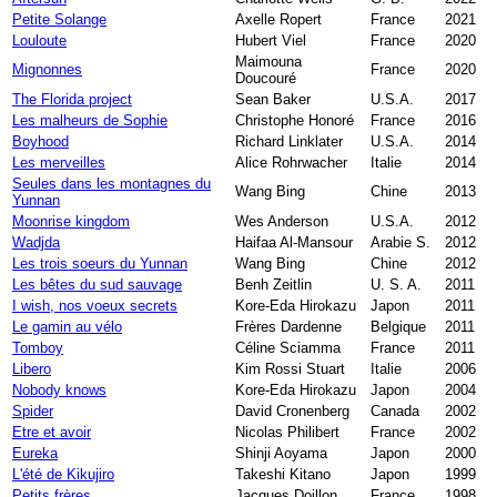
Petite Solange
Axelle Ropert
France
2021
Louloute
Hubert Viel
France
2020
Maimouna
Mignonnes
France
2020
Doucouré
The Florida project
Sean Baker
U.S.A.
2017
Les malheurs de Sophie
Christophe Honoré
France
2016
Boyhood
Richard Linklater
U.S.A.
2014
Les merveilles
Alice Rohrwacher
Italie
2014
Seules dans les montagnes du
Wang Bing
Chine
2013
Yunnan
Moonrise kingdom
Wes Anderson
U.S.A.
2012
Wadjda
Haifaa Al-Mansour
Arabie S.
2012
Les trois soeurs du Yunnan
Wang Bing
Chine
2012
Les bêtes du sud sauvage
Benh Zeitlin
U. S. A.
2011
I wish, nos voeux secrets
Kore-Eda Hirokazu
Japon
2011
Le gamin au vélo
Frères Dardenne
Belgique
2011
Tomboy
Céline Sciamma
France
2011
Libero
Kim Rossi Stuart
Italie
2006
Nobody knows
Kore-Eda Hirokazu
Japon
2004
Spider
David Cronenberg
Canada
2002
Etre et avoir
Nicolas Philibert
France
2002
Eureka
Shinji Aoyama
Japon
2000
L'été de Kikujiro
Takeshi Kitano
Japon
1999
Petits frères
Jacques Doillon
France
1998