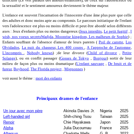
difficulté (Le vert paradis des amours enfantines), de ceux sur l'adolescence où
la sexualité et le sentiment amoureux deviennent le thème majeur.
L'enfance est souvent l'incarnation de l'innocente d'une âme plus pure que celle
des adultes et donc moins apte au compromis. Le parcours initiatique de l'enfant
vers l'adolescence est plus ou moins difficile et peut être abordé selon différents
axes : Jeux d'enfants plus ou moins dangereux (
Jeux interdits
,
Le petit fugitif
,
I
wish, nos voeux secrets
Wadjda
,
Moonrise kingdom,
Les malheurs de Sophie
) ;
Enfants souffrant de l'absence d'amour de leurs parents (
Poil de carotte
,
Los
Olvidados
,
La nuit du chasseur
,
Les 400 coups
,
A l'approche de l'automne
,
L'incompris
,
Nobody knows
) ;de leur divorce (
Child of divorce
,
Petite
Solange
), ou en conflit passager (
Gosses de Tokyo
,
Bonjour
) sortir de leur
milieu de façon plus ou moins dramatique (
L'enfant sauvage
,
De bruit et de
fureur
,
Boyhood
,
The Florida project
,
Mignonnes
)
voir aussi le thème :
mort des enfants
Principaux drames de l'enfance
Un jour avec mon père
Akinola Davies Jr.
Nigeria
2025
Left-handed girl
Shih-ching Tsou
Taïwan
2025
Renoir
Chie Hayakawa
Japon
2025
Alpha
Julia Ducournau
France
2025
Aftersun
Charlotte Wells
G. B.
2022