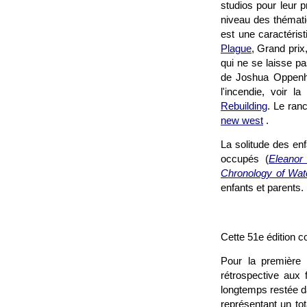
studios pour leur 
niveau des thémati
est une caractérist
Plague
, Grand prix
qui ne se laisse p
de Joshua Oppenhe
l'incendie, voir l
Rebuilding
. Le ran
new west
.
La solitude des enf
occupés (
Eleanor
Chronology of Wat
enfants et parents.
Cette 51e édition 
Pour la première 
rétrospective aux 
longtemps restée d
représentant un tot