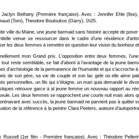
 Jaclyn Bethany (Première française). Avec : Jennifer Ehle (Ilse),
rnaud (Tom), Theodore Bouloukos (Garry). 1h25.
te ville du Maine, une jeune barmaid sans histoire accepte de poser
entielle venue se ressourcer dans le cadre d’une résidence d’artis
er les deux femmes à remettre en question leur vision du bonheur et 
nellement mon Grand prix. L'opposition entre deux femmes, l'une
e tout reste semblable, se fait d'abord à l’avantage de la jeune barm
s d’archéologie de la permanence de l'humanité et qui s’accroche à s
pris de son père, sa vie de couple et son lac gelé où elle aime pati
ltés personnelles, un fils qui s’éloigne, un mari quia demandé le divor
tistiques retrouve garce à al jeune femme un nouveau rapport au réel
 seule. Les deux femmes se rapprochent une courte nuit mais alors q
orénavant avec succès, la jeune barmaid ne parvient pas à quitter so
lisation de la référence à la peintre Clara Peeters, auteure d’autoportr
x Russell (1er film - Première française). Avec : Théodore Pelleri