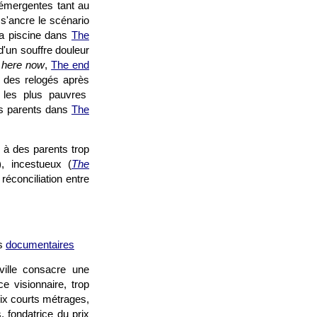
 émergentes tant au
s'ancre le scénario
 la piscine dans
The
d'un souffre douleur
e here now
,
The end
 des relogés après
r les plus pauvres
rs parents dans
The
e à des parents trop
), incestueux (
The
éconciliation entre
es
documentaires
ville consacre une
ce visionnaire, trop
ix courts métrages,
, fondatrice du prix