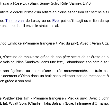
Havana Rose Liu (Shai), Sunny Suljic Rôle (Jamie). 1h40.
filtre le cercle intime d'un artiste en pleine ascension et cherche à s'
e de
The servant
de Losey ou de
Eve
, puisqu'il s'agit du milieu du
 un autre dont il envie le statut social.
ando Eimbcke (Première française / Prix du jury). Avec : Aivan Utt
, s'occupe de mauvaise grâce de son père atteint de sclérose en pla
olie voisine, Nina Sandoval, dans une fête, il abandonne son père à sa 
e son égoïsme au cours d'une soirée mouvementée. Le train pass
éplacement d'Olmo dans un bruit assourdissant sert de métaphore à
ison grâce à son ami.
e Webley (1er film - Première française / Prix du jury). Avec : Joh
Ella), Wyatt Solis (Charlie), Talia Balsam (Edie, l'infirmière d'Omaha)