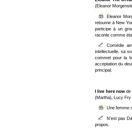
(Eleanor Morgenstei
Eleanor Morg
retourne à New York
participe à un grou
raconte comme étan
Comédie amé
intellectuelle, sa
commet pour la b
acceptation du deui
principal.
I live here now
de 
(Martha), Lucy Fry 
Une femme se
N'est pas Da
propos.