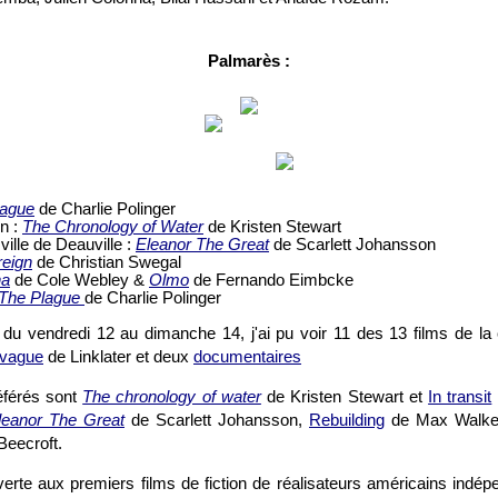
Palmarès :
lague
de Charlie Polinger
on :
The Chronology of Water
de Kristen Stewart
 ville de Deauville :
Eleanor The Great
de Scarlett Johansson
eign
de Christian Swegal
a
de Cole Webley &
Olmo
de Fernando Eimbcke
The Plague
de Charlie Polinger
, du vendredi 12 au dimanche 14, j'ai pu voir 11 des 13 films de la 
 vague
de Linklater et deux
documentaires
éférés sont
The chronology of water
de Kristen Stewart et
In transit
leanor The Great
de Scarlett Johansson,
Rebuilding
de Max Walker
Beecroft.
verte aux premiers films de fiction de réalisateurs américains indé