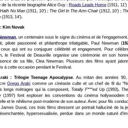
e de la récente biographie Alice Guy :
Roads Leads Home
(1911, 11’)
e Hath No Man
(1911, 10’) ;
The Girl In The Arm-Chair
(1912, 10’) ;
Th
n
(1913, 14’).
 : Kim Novak
 Newman
, un centenaire sous le signe du cinéma et de l’engagement.
té, pilote passionné et philanthrope infatigable, Paul Newman (
19
e ceux qui ont su conjuguer célébrité et engagement. Pour célébr
, le Festival de Deauville organise une cérémonie en son honn
sence de sa fille, Clea Newman. Plusieurs des films ayant jalonn
 à cette occasion pendant le Festival.
aki : Trilogie Teenage Apocalypse
. Au mitan des années 90, l
acre
Gregg Araki
comme un cinéaste culte et un chef de fil du “
ois longs métrages qui la composent,
Totally F***ed U
p (1993),
The
e
(1997) font exploser les conventions du cinéma hollywoodien tra
lle et le nihilisme post-moderne de son auteur. Avec pour fils conduct
r James Duval, ces trois films dressent un portrait halluciné de la 
ésenchantée, hypersexualisée, perdue dans un monde saturé d’imag