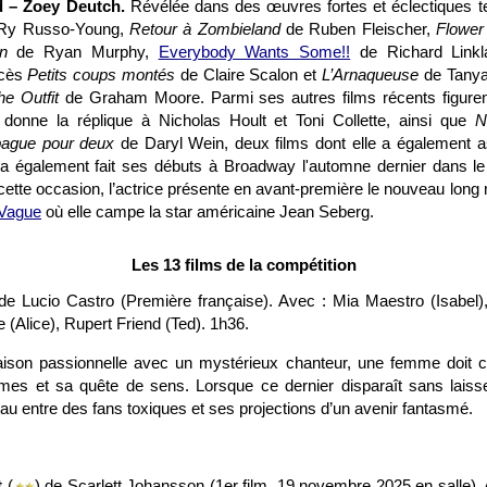
 – Zoey Deutch.
Révélée dans des œuvres fortes et éclectiques t
Ry Russo-Young,
Retour à Zombieland
de Ruben Fleischer,
Flower
an
de Ryan Murphy,
Everybody Wants Some!!
de Richard Linkl
ccès
Petits coups montés
de Claire Scalon et
L’Arnaqueuse
de Tanya
he Outfit
de Graham Moore. Parmi ses autres films récents figure
 donne la réplique à Nicholas Hoult et Toni Collette, ainsi que
N
ague pour deux
de Daryl Wein, deux films dont elle a également a
a également fait ses débuts à Broadway l'automne dernier dans le
 cette occasion, l’actrice présente en avant-première le nouveau lon
 Vague
où elle campe la star américaine Jean Seberg.
Les 13 films de la compétition
e Lucio Castro (Première française). Avec : Mia Maestro (Isabel), 
 (Alice), Rupert Friend (Ted). 1h36.
iaison passionnelle avec un mystérieux chanteur, une femme doit
times et sa quête de sens. Lorsque ce dernier disparaît sans laisse
tau entre des fans toxiques et ses projections d’un avenir fantasmé.
t
(
) de Scarlett Johansson (1er film, 19 novembre 2025 en salle).