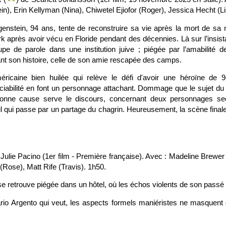
n), Erin Kellyman (Nina), Chiwetel Ejiofor (Roger), Jessica Hecht (Li
enstein, 94 ans, tente de reconstruire sa vie après la mort de sa m
 après avoir vécu en Floride pendant des décennies. Là sur l’insistan
pe de parole dans une institution juive ; piégée par l’amabilité de
t son histoire, celle de son amie rescapée des camps.
ricaine bien huilée qui relève le défi d'avoir une héroïne de 
 sociabilité en font un personnage attachant. Dommage que le sujet d
onne cause serve le discours, concernant deux personnages sec
l qui passe par un partage du chagrin. Heureusement, la scène finale
Julie Pacino (1er film - Première française). Avec : Madeline Brewer (
(Rose), Matt Rife (Travis). 1h50.
 retrouve piégée dans un hôtel, où les échos violents de son passé 
rio Argento qui veut, les aspects formels maniéristes ne masquent 