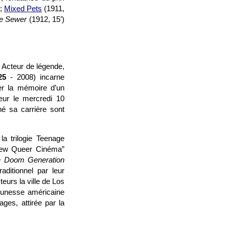
 ;
Mixed Pets
(1911,
e Sewer
(1912, 15’)
 Acteur de légende,
25
- 2008) incarne
er la mémoire d’un
eur le mercredi 10
é sa carrière sont
a trilogie Teenage
New Queer Cinéma”
 Doom Generation
ditionnel par leur
eurs la ville de Los
jeunesse américaine
es, attirée par la