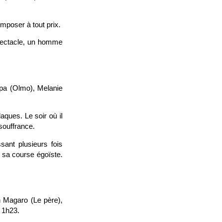
imposer à tout prix.
 spectacle, un homme
apa (Olmo), Melanie
ques. Le soir où il
souffrance.
ant plusieurs fois
 sa course égoïste.
n Magaro (Le père),
. 1h23.