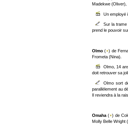
Madekwe (Oliver), 
Un employé in
Sur la tram
prend le pouvoir sur
Olmo
(
) de Fern
Frometa (Nina).
Olmo, 14 ans
doit retrouver sa j
Olmo sort d
parallèlement au d
Il reviendra à la ra
Omaha
(
) de Col
Molly Belle Wright (