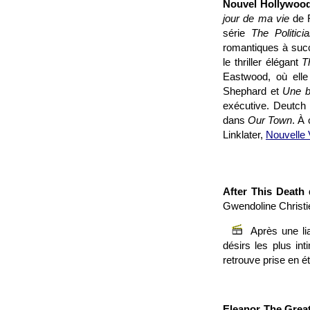
Nouvel Hollywood
jour de ma vie
de 
série
The Politici
romantiques à su
le thriller élégant
T
Eastwood, où elle
Shephard et
Une b
exécutive. Deutch 
dans
Our Town
. À
Linklater,
Nouvelle
After This Death
d
Gwendoline Christie
Après une l
désirs les plus in
retrouve prise en é
Eleanor The Grea