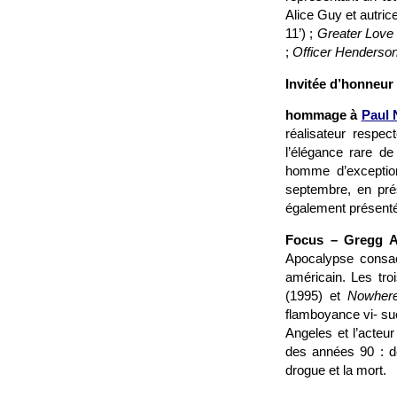
Alice Guy et autric
11’) ;
Greater Lov
;
Officer Henderso
Invitée d’honneur
hommage à
Paul
réalisateur respec
l’élégance rare d
homme d’exception
septembre, en pré
également présentés
Focus – Gregg Ar
Apocalypse cons
américain. Les tr
(1995) et
Nowher
flamboyance vi- sue
Angeles et l’acteu
des années 90 : d
drogue et la mort.