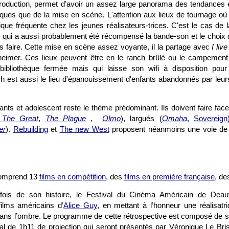
production, permet d'avoir un assez large panorama des tendances
ques que de la mise en scène. L'attention aux lieux de tournage où 
ique fréquente chez les jeunes réalisateurs-trices. C'est le cas de
, qui a aussi probablement été récompensé la bande-son et le choix 
as faire. Cette mise en scène assez voyante, il la partage avec
I liv
imer. Ces lieux peuvent être en le ranch brûlé ou le campement
a bibliothèque fermée mais qui laisse son wifi à disposition pou
ch est aussi le lieu d'épanouissement d'enfants abandonnés par leu
ants et adolescent reste le thème prédominant. Ils doivent faire fac
 The Great
,
The Plague
,
Olmo
), largués (
Omaha
,
Sovereign
er
).
Rebuilding
et
The new West
proposent néanmoins une voie de r
comprend 13
films en compétition
, des
films en première française
, d
fois de son histoire, le Festival du Cinéma Américain de Deau
films américains d’
Alice Guy
, en mettant à l’honneur une réalisatri
ans l’ombre. Le programme de cette rétrospective est composé de s
al de 1h11 de projection qui seront présentés par Véronique Le Bris