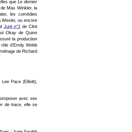
elles que
Le dernier
de Max Winkler, la
ater, les comédies
 Wexler, ou encore
nt
Juré n°2
de Clint
ot Okay
de Quinn
ssuré la production
 rôle d'Emily Webb
g métrage de Richard
Lee Pace (Elliott),
 composer avec ses
r de trace, elle se
 Avec : June Squibb