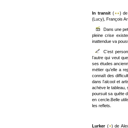
In transit
(
) de
(Lucy), François A
Dans une peti
pleine crise exist
inattendue va pouss
C'est person
l'autre qui veut qu
ses études ancienne
métier qu’elle a re
connaît des difficu
dans l'alcool et ar
achève le tableau,
poursuit sa quête d
en cercle.Belle uti
les reflets.
Lurker
(
) de Ale