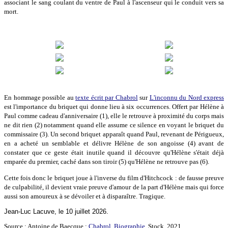
associant le sang coulant du ventre de Paul à l'ascenseur qui le conduit vers sa
mort.
En hommage possible au
texte écrit par Chabrol
sur
L'inconnu du Nord express
est l'importance du briquet qui donne lieu à six occurrences. Offert par Hélène à
Paul comme cadeau d'anniversaire (1), elle le retrouve à proximité du corps mais
ne dit rien (2) notamment quand elle assume ce silence en voyant le briquet du
commissaire (3). Un second briquet apparaît quand Paul, revenant de Périgueux,
en a acheté un semblable et délivre Hélène de son angoisse (4) avant de
constater que ce geste était inutile quand il découvre qu'Hélène s'était déjà
emparée du premier, caché dans son tiroir (5) qu'Hélène ne retrouve pas (6).
Cette fois donc le briquet joue à l'inverse du film d'Hitchcock : de fausse preuve
de culpabilité, il devient vraie preuve d'amour de la part d'Hélène mais qui force
aussi son amoureux à se dévoiler et à disparaître. Tragique.
Jean-Luc Lacuve, le 10 juillet 2026.
Source : Antoine de Baecque :
Chabrol, Biographie
. Stock, 2021.