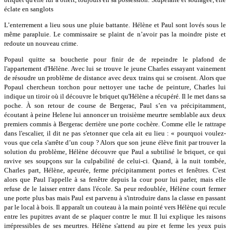
éclate en sanglots
L’enterrement a lieu sous une pluie battante. Hélène et Paul sont lovés sous le
même parapluie. Le commissaire se plaint de n’avoir pas la moindre piste et
redoute un nouveau crime.
Popaul quitte sa boucherie pour finir de de repeindre le plafond de
l'appartement d'Hélène. Avec lui se trouve le jeune Charles essayant vainement
de résoudre un problème de distance avec deux trains qui se croisent. Alors que
Popaul chercheun torchon pour nettoyer une tache de peinture, Charles lui
indique un tiroir où il découvre le briquet qu'Hélène a récupéré. Il le met dans sa
poche. À son retour de course de Bergerac, Paul s’en va précipitamment,
écoutant à peine Helene lui annoncer un troisième meurtre semblable aux deux
premiers commis à Bergerac derrière une porte cochère. Comme elle le rattrape
dans l'escalier, il dit ne pas s'etonner que cela ait eu lieu : « pourquoi voulez-
vous que cela s'arrête d’un coup ? Alors que son jeune élève finit par trouver la
solution du problème, Hélène découvre que Paul a subtilisé le briquet, ce qui
ravive ses soupçons sur la culpabilité de celui-ci. Quand, à la nuit tombée,
Charles part, Hélène, apeurée, ferme précipitamment portes et fenêtres. C'est
alors que Paul l'appelle à sa fenêtre depuis la cour pour lui parler, mais elle
refuse de le laisser entrer dans l'école. Sa peur redoublée, Hélène court fermer
une porte plus bas mais Paul est parvenu à s'introduire dans la classe en passant
par le local à bois. Il apparaît un couteau à la main pointé vers Hélène qui recule
entre les pupitres avant de se plaquer contre le mur. Il lui explique les raisons
irrépressibles de ses meurtres. Hélène s'attend au pire et ferme les yeux puis