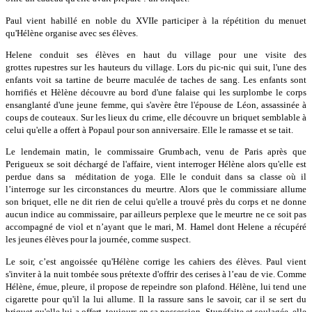
Paul vient habillé en noble du XVIIe participer à la répétition du menuet
qu'Hélène organise avec ses élèves.
Helene conduit ses élèves en haut du village pour une visite des
grottes rupestres sur les hauteurs du village. Lors du pic-nic qui suit, l'une des
enfants voit sa tartine de beurre maculée de taches de sang. Les enfants sont
horrifiés et Hèlène découvre au bord d'une falaise qui les surplombe le corps
ensanglanté d'une jeune femme, qui s'avère être l'épouse de Léon, assassinée à
coups de couteaux. Sur les lieux du crime, elle découvre un briquet semblable à
celui qu'elle a offert à Popaul pour son anniversaire. Elle le ramasse et se tait.
Le lendemain matin, le commissaire Grumbach, venu de Paris après que
Perigueux se soit déchargé de l'affaire, vient interroger Hélène alors qu'elle est
perdue dans sa méditation de yoga. Elle le conduit dans sa classe où il
l’interroge sur les circonstances du meurtre. Alors que le commissiare allume
son briquet, elle ne dit rien de celui qu'elle a trouvé près du corps et ne donne
aucun indice au commissaire, par ailleurs perplexe que le meurtre ne ce soit pas
accompagné de viol et n’ayant que le mari, M. Hamel dont Helene a récupéré
les jeunes élèves pour la journée, comme suspect.
Le soir, c’est angoissée qu'Hélène corrige les cahiers des élèves. Paul vient
s'inviter à la nuit tombée sous prétexte d'offrir des cerises à l’eau de vie. Comme
Hélène, émue, pleure, il propose de repeindre son plafond. Hélène, lui tend une
cigarette pour qu'il la lui allume. Il la rassure sans le savoir, car il se sert du
briquet qu'elle lui a offert, toujours en sa possession. Stupéfaite et soulagée, elle