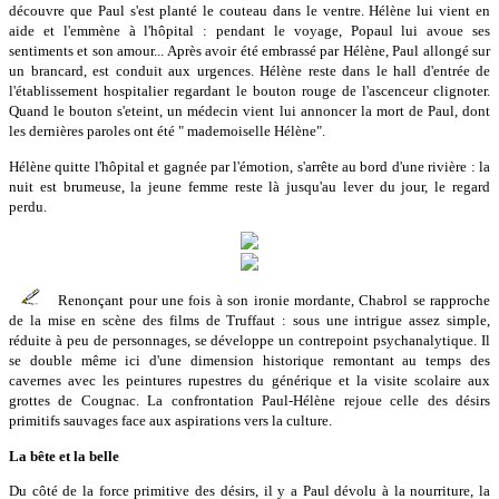
découvre que Paul s'est planté le couteau dans le ventre. Hélène lui vient en
aide et l'emmène à l'hôpital : pendant le voyage, Popaul lui avoue ses
sentiments et son amour... Après avoir été embrassé par Hélène, Paul allongé sur
un brancard, est conduit aux urgences. Hélène reste dans le hall d'entrée de
l'établissement hospitalier regardant le bouton rouge de l'ascenceur clignoter.
Quand le bouton s'eteint, un médecin vient lui annoncer la mort de Paul, dont
les dernières paroles ont été " mademoiselle Hélène".
Hélène quitte l'hôpital et gagnée par l'émotion, s'arrête au bord d'une rivière : la
nuit est brumeuse, la jeune femme reste là jusqu'au lever du jour, le regard
perdu.
Renonçant pour une fois à son ironie mordante, Chabrol se rapproche
de la mise en scène des films de Truffaut : sous une intrigue assez simple,
réduite à peu de personnages, se développe un contrepoint psychanalytique. Il
se double même ici d'une dimension historique remontant au temps des
cavernes avec les peintures rupestres du générique et la visite scolaire aux
grottes de Cougnac. La confrontation Paul-Hélène rejoue celle des désirs
primitifs sauvages face aux aspirations vers la culture.
La bête et la belle
Du côté de la force primitive des désirs, il y a Paul dévolu à la nourriture, la