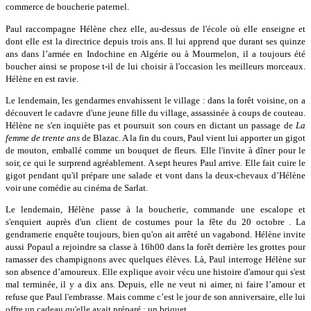
commerce de boucherie paternel.
Paul raccompagne Hélène chez elle, au-dessus de l'école où elle enseigne et
dont elle est la directrice depuis trois ans. Il lui apprend que durant ses quinze
ans dans l’armée en Indochine en Algérie ou à Mourmelon, il a toujours été
boucher ainsi se propose t-il de lui choisir à l'occasion les meilleurs morceaux.
Hélène en est ravie.
Le lendemain, les gendarmes envahissent le village : dans la forêt voisine, on a
découvert le cadavre d'une jeune fille du village, assassinée à coups de couteau.
Hélène ne s'en inquiète pas et poursuit son cours en dictant un passage de
La
femme de trente ans
de Blazac. A la fin du cours, Paul vient lui apporter un gigot
de mouton, emballé comme un bouquet de fleurs. Elle l'invite à dîner pour le
soir, ce qui le surprend agréablement. A sept heures Paul arrive. Elle fait cuire le
gigot pendant qu'il prépare une salade et vont dans la deux-chevaux d’Hélène
voir une comédie au cinéma de Sarlat.
Le lendemain, Hélène passe à la boucherie, commande une escalope et
s'enquiert auprès d'un client de costumes pour la fête du 20 octobre . La
gendramerie enquête toujours, bien qu'on ait arrêté un vagabond. Hélène invite
aussi Popaul a rejoindre sa classe à 16h00 dans la forêt derrière les grottes pour
ramasser des champignons avec quelques élèves. Là, Paul interroge Hélène sur
son absence d’amoureux. Elle explique avoir vécu une histoire d'amour qui s'est
mal terminée, il y a dix ans. Depuis, elle ne veut ni aimer, ni faire l’amour et
refuse que Paul l'embrasse. Mais comme c’est le jour de son anniversaire, elle lui
offre un cadeau qu'elle avait préparé : un briquet.