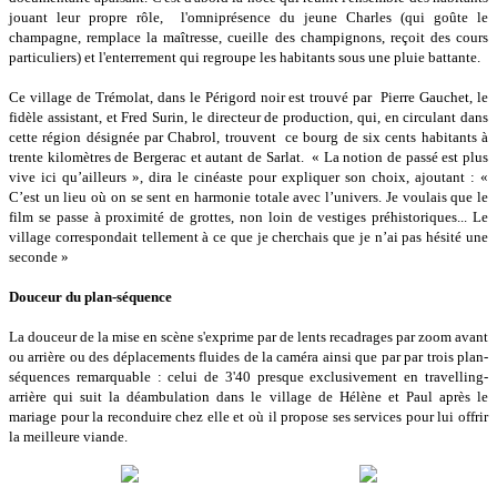
jouant leur propre rôle, l'omniprésence du jeune Charles (qui goûte le
champagne, remplace la maîtresse, cueille des champignons, reçoit des cours
particuliers) et l'enterrement qui regroupe les habitants sous une pluie battante.
Ce village de Trémolat, dans le Périgord noir est trouvé par Pierre Gauchet, le
fidèle assistant, et Fred Surin, le directeur de production, qui, en circulant dans
cette région désignée par Chabrol, trouvent ce bourg de six cents habitants à
trente kilomètres de Bergerac et autant de Sarlat. « La notion de passé est plus
vive ici qu’ailleurs », dira le cinéaste pour expliquer son choix, ajoutant : «
C’est un lieu où on se sent en harmonie totale avec l’univers. Je voulais que le
film se passe à proximité de grottes, non loin de vestiges préhistoriques... Le
village correspondait tellement à ce que je cherchais que je n’ai pas hésité une
seconde »
Douceur du plan-séquence
La douceur de la mise en scène s'exprime par de lents recadrages par zoom avant
ou arrière ou des déplacements fluides de la caméra ainsi que par par trois plan-
séquences remarquable : celui de 3'40 presque exclusivement en travelling-
arrière qui suit la déambulation dans le village de Hélène et Paul après le
mariage pour la reconduire chez elle et où il propose ses services pour lui offrir
la meilleure viande.