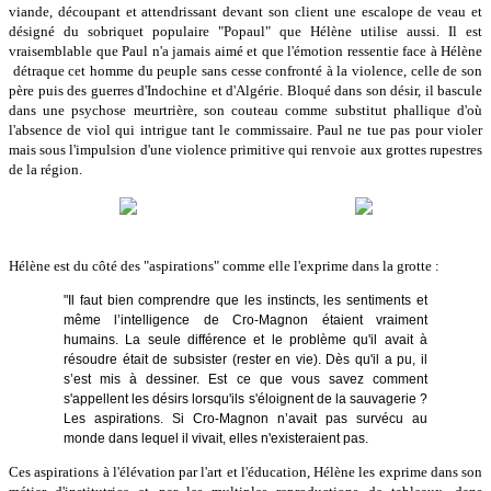
viande, découpant et attendrissant devant son client une escalope de veau et
désigné du sobriquet populaire "Popaul" que Hélène utilise aussi. Il est
vraisemblable que Paul n'a jamais aimé et que l'émotion ressentie face à Hélène
détraque cet homme du peuple sans cesse confronté à la violence, celle de son
père puis des guerres d'Indochine et d'Algérie. Bloqué dans son désir, il bascule
dans une psychose meurtrière, son couteau comme substitut phallique d'où
l'absence de viol qui intrigue tant le commissaire. Paul ne tue pas pour violer
mais sous l'impulsion d'une violence primitive qui renvoie aux grottes rupestres
de la région.
Hélène est du côté des "aspirations" comme elle l'exprime dans la grotte :
"Il faut bien comprendre que les instincts, les sentiments et
même l’intelligence de Cro-Magnon étaient vraiment
humains. La seule différence et le problème qu'il avait à
résoudre était de subsister (rester en vie). Dès qu'il a pu, il
s’est mis à dessiner. Est ce que vous savez comment
s'appellent les désirs lorsqu'ils s'éloignent de la sauvagerie ?
Les aspirations. Si Cro-Magnon n’avait pas survécu au
monde dans lequel il vivait, elles n'existeraient pas.
Ces aspirations à l'élévation par l'art et l'éducation, Hélène les exprime dans son