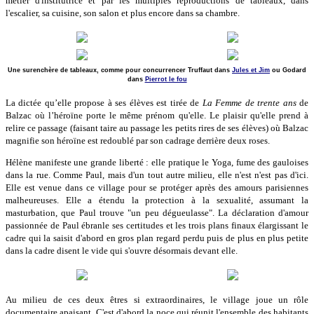
métier d'institutrice et par les multiples reproductions de tableaux, dans
l'escalier, sa cuisine, son salon et plus encore dans sa chambre.
Une surenchère de tableaux, comme pour concurrencer Truffaut dans
Jules et Jim
ou Godard
dans
Pierrot le fou
La dictée qu’elle propose à ses élèves est tirée de
La Femme de trente ans
de
Balzac où l’héroïne porte le même prénom qu'elle. Le plaisir qu'elle prend à
relire ce passage (faisant taire au passage les petits rires de ses élèves) où Balzac
magnifie son héroïne est redoublé par son cadrage derrière deux roses.
Hélène manifeste une grande liberté : elle pratique le Yoga, fume des gauloises
dans la rue. Comme Paul, mais d'un tout autre milieu, elle n'est n'est pas d'ici.
Elle est venue dans ce village pour se protéger après des amours parisiennes
malheureuses. Elle a étendu la protection à la sexualité, assumant la
masturbation, que Paul trouve "un peu dégueulasse". La déclaration d'amour
passionnée de Paul ébranle ses certitudes et les trois plans finaux élargissant le
cadre qui la saisit d'abord en gros plan regard perdu puis de plus en plus petite
dans la cadre disent le vide qui s'ouvre désormais devant elle.
Au milieu de ces deux êtres si extraordinaires, le village joue un rôle
documentaire apaisant. C'est d'abord la noce qui réunit l'ensemble des habitants