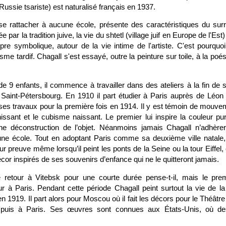
 Russie tsariste) est naturalisé français en 1937.
 rattacher à aucune école, présente des caractéristiques du surr
e par la tradition juive, la vie du shtetl (village juif en Europe de l'Est)
opre symbolique, autour de la vie intime de l'artiste. C'est pourquo
me tardif. Chagall s'est essayé, outre la peinture sur toile, à la poési
de 9 enfants, il commence à travailler dans des ateliers à la fin de 
Saint-Pétersbourg. En 1910 il part étudier à Paris auprès de Léo
ses travaux pour la première fois en 1914. Il y est témoin de mouvem
issant et le cubisme naissant. Le premier lui inspire la couleur pure
ne déconstruction de l’objet. Néanmoins jamais Chagall n’adhère
 école. Tout en adoptant Paris comme sa deuxième ville natale, i
ur preuve même lorsqu’il peint les ponts de la Seine ou la tour Eiffel,
or inspirés de ses souvenirs d’enfance qui ne le quitteront jamais.
 retour à Vitebsk pour une courte durée pense-t-il, mais le prem
r à Paris. Pendant cette période Chagall peint surtout la vie de 
 1919. Il part alors pour Moscou où il fait les décors pour le Théâtre d'
 puis à Paris. Ses œuvres sont connues aux États-Unis, où des