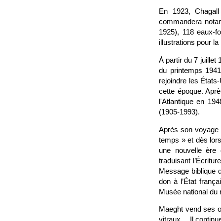
En 1923, Chagall 
commandera notamme
1925), 118 eaux-f
illustrations pour 
À partir du 7 juillet
du printemps 1941,
rejoindre les État
cette époque. Aprè
l'Atlantique en 19
(1905-1993).
Après son voyage e
temps » et dès lors
une nouvelle ère d
traduisant l’Écritu
Message biblique qu
don à l’État franç
Musée national du 
Maeght vend ses œu
vitraux… Il continu