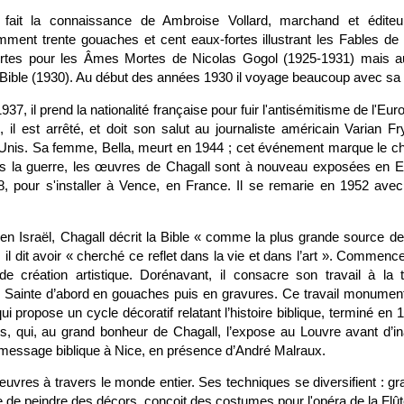
fait la connaissance de Ambroise Vollard, marchand et éditeur
nt trente gouaches et cent eaux-fortes illustrant les Fables de 
ortes pour les Âmes Mortes de Nicolas Gogol (1925-1931) mais au
la Bible (1930). Au début des années 1930 il voyage beaucoup avec sa 
 1937, il prend la nationalité française pour fuir l'antisémitisme de l'Eur
 il est arrêté, et doit son salut au journaliste américain Varian Fr
s-Unis. Sa femme, Bella, meurt en 1944 ; cet événement marque le ch
s la guerre, les œuvres de Chagall sont à nouveau exposées en Eu
48, pour s'installer à Vence, en France. Il se remarie en 1952 ave
n Israël, Chagall décrit la Bible « comme la plus grande source de
 il dit avoir « cherché ce reflet dans la vie et dans l’art ». Commenc
e création artistique. Dorénavant, il consacre son travail à la 
re Sainte d’abord en gouaches puis en gravures. Ce travail monumenta
i propose un cycle décoratif relatant l’histoire biblique, terminé en 1
ais, qui, au grand bonheur de Chagall, l’expose au Louvre avant d’i
message biblique à Nice, en présence d’André Malraux.
vres à travers le monde entier. Ses techniques se diversifient : g
e de peindre des décors, conçoit des costumes pour l'opéra de la Flû