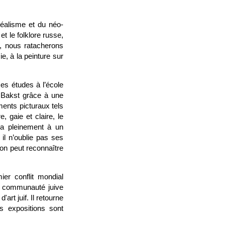
éalisme et du néo-
 et le folklore russe,
i, nous ratacherons
e, à la peinture sur
ses études à l’école
n Bakst grâce à une
ents picturaux tels
, gaie et claire, le
ra pleinement à un
l n’oublie pas ses
 on peut reconnaître
ier conflit mondial
la communauté juive
art juif. Il retourne
 expositions sont