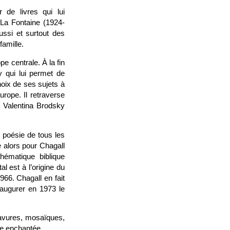
 de livres qui lui
La Fontaine (1924-
ssi et surtout des
famille.
ope centrale. À la fin
y qui lui permet de
oix de ses sujets à
rope. Il retraverse
c Valentina Brodsky
 poésie de tous les
e alors pour Chagall
thématique biblique
l est à l’origine du
966. Chagall en fait
naugurer en 1973 le
ravures, mosaïques,
te enchantée.