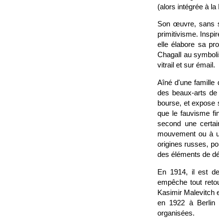
(alors intégrée à la
Son œuvre, sans se
primitivisme. Inspiré
elle élabore sa pr
Chagall au symbolis
vitrail et sur émail.
Aîné d'une famille 
des beaux-arts de 
bourse, et expose 
que le fauvisme fin
second une certai
mouvement ou à une
origines russes, po
des éléments de déc
En 1914, il est de
empêche tout retou
Kasimir Malevitch en
en 1922 à Berlin
organisées.