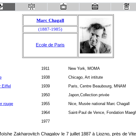
Marc Chagall
(1887-1985)
Ecole de Paris
1911
New York, MOMA
e
1938
Chicago, Art intitute
 Eiffel
1939
Paris, Centre Beaubourg, MNAM
1950
Japon,Collection privée
er rouge
1955
Nice, Musée national Marc Chagall
1964
Saint-Paul de Vence, Fondation Maeg
1977
oïshe Zakharovitch Chagalov le 7 juillet 1887 à Liozno, près de Vite