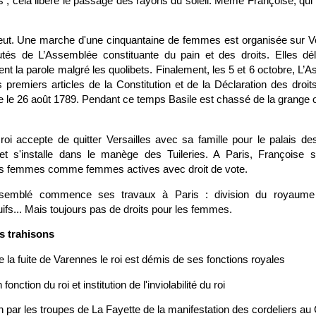
s ; cela libère le passage des rayons du soleil. Même Françoise, qui
leut. Une marche d'une cinquantaine de femmes est organisée sur Ver
tés de L’Assemblée constituante du pain et des droits. Elles dél
ent la parole malgré les quolibets. Finalement, les 5 et 6 octobre, L’
s premiers articles de la Constitution et de la Déclaration des dro
 le 26 août 1789. Pendant ce temps Basile est chassé de la grange où
oi accepte de quitter Versailles avec sa famille pour le palais des
et s'installe dans le manège des Tuileries. A Paris, Françoise s
s femmes comme femmes actives avec droit de vote.
assemblé commence ses travaux à Paris : division du royaume
ifs... Mais toujours pas de droits pour les femmes.
s trahisons
 de la fuite de Varennes le roi est démis de ses fonctions royales
 fonction du roi et institution de l'inviolabilité du roi
on par les troupes de La Fayette de la manifestation des cordeliers 