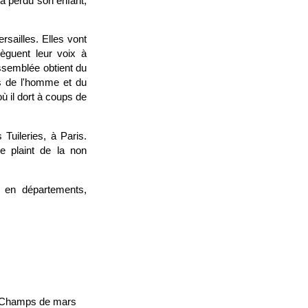
 a perdu son enfant,
sailles. Elles vont
èguent leur voix à
Assemblée obtient du
its de l'homme et du
 il dort à coups de
 Tuileries, à Paris.
e plaint de la non
 en départements,
au Champs de mars