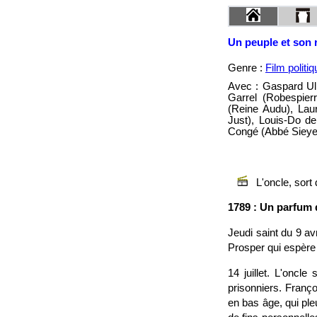
Un peuple et son 
Genre :
Film politiq
Avec : Gaspard Ull
Garrel (Robespierr
(Reine Audu), Laur
Just), Louis-Do d
Congé (Abbé Sieyes
L'oncle, sort
1789 : Un parfum d
Jeudi saint du 9 av
Prosper qui espère 
14 juillet. L'oncl
prisonniers. Franço
en bas âge, qui ple