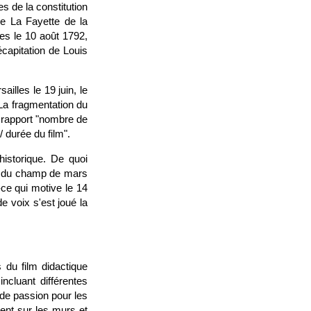
s de la constitution
de La Fayette de la
ies le 10 août 1792,
écapitation de Louis
illes le 19 juin, le
La fragmentation du
 rapport "nombre de
 durée du film".
istorique. De quoi
lade du champ de mars
ce qui motive le 14
e voix s'est joué la
 du film didactique
ncluant différentes
 de passion pour les
hent sur les murs et