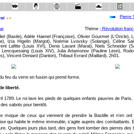
Pierre 
roi
ue
Thème :
Révolution franç
iel (Basile), Adèle Haenel (Françoise), Olivier Gourmet (L'Oncle), L
e), Izïa Higelin (Margot), Noémie Lvovsky (Solange), Céline Sall
ent Lafitte (Louis XVI), Denis Lavant (Marat), Niels Schneider (Sa
e Lencquesaing (Louis XIV), Julia Artamonov (Pauline Leon), Rodo
), Vincent Deniard (Danton), Thibaut Evrard (Maillard). 2h01.
 du feu du verre en fusion qui prend forme.
e liberté.
ril 1789. Le roi lave les pieds de quelques enfants pauvres de Paris.
des sabots pour bientôt.
e se moque de ceux qui viennent de prendre la Bastille et n'en ont
ise qui habite le même immeuble, s'agite auprès des combattants. Ell
ure. Quelques jours plus tard, des gens font tomber des pierres des to