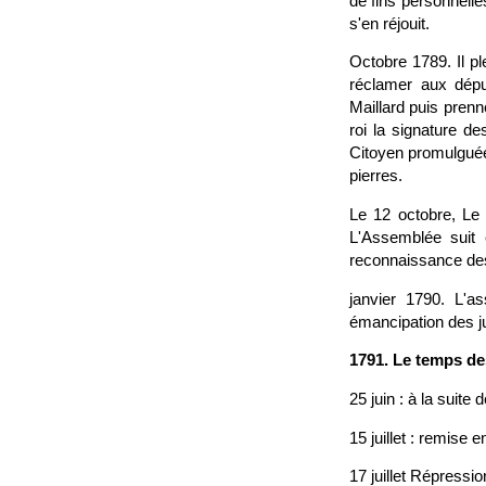
de fins personnelle
s'en réjouit.
Octobre 1789. Il p
réclamer aux dépu
Maillard puis prenn
roi la signature de
Citoyen promulguée
pierres.
Le 12 octobre, Le r
L'Assemblée suit 
reconnaissance de
janvier 1790. L'
émancipation des ju
1791. Le temps de
25 juin : à la suite
15 juillet : remise en
17 juillet Répressi