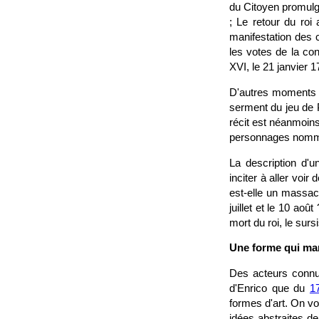
du Citoyen promulgu
; Le retour du roi
manifestation des c
les votes de la con
XVI, le 21 janvier 1
D'autres moments so
serment du jeu de 
récit est néanmoin
personnages nommés
La description d'u
inciter à aller voir
est-elle un massac
juillet et le 10 ao
mort du roi, le surs
Une forme qui man
Des acteurs connus
d'Enrico que du
1
formes d'art. On vo
idées abstraites de