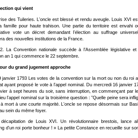
rection qui vient
ise des Tuileries. L'oncle est blessé et rendu aveugle. Louis XVI est
famille pour haute trahison. Une partie du territoire est envahi ou
lative vote un décret demandant l'élection au suffrage universe
era des nouvelles institutions de la France.
. La Convention nationale succède à l’Assemblée législative et
on an 1 qui commence le 22 septembre.
 jour du grand jugement approche
9 janvier 1793 Les votes de la convention sur la mort ou non du roi 
t ayant proposé le vote à l'appel nominal. Du mercredi 16 janvier 1
anvier à sept heures du soir, sans interruption, en commençant par l
eu l'appel nominal sur la troisième question : "Quelle peine sera infli
 mort à une courte majorité. L'oncle se repose désormais sur Basil
 au sein du même foyer.
décapitation de Louis XVI. Un révolutionnaire brestois, lance al
ng d'un roi porte bonheur ! » La petite Constance en recueille sur so