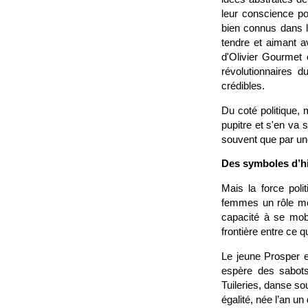
leur conscience po
bien connus dans le
tendre et aimant a
d'Olivier Gourmet 
révolutionnaires
crédibles.
Du coté politique,
pupitre et s'en va 
souvent que par une
Des symboles d’hi
Mais la force poli
femmes un rôle mote
capacité à se mobi
frontière entre ce q
Le jeune Prosper e
espère des sabots
Tuileries, danse so
égalité, née l’an un