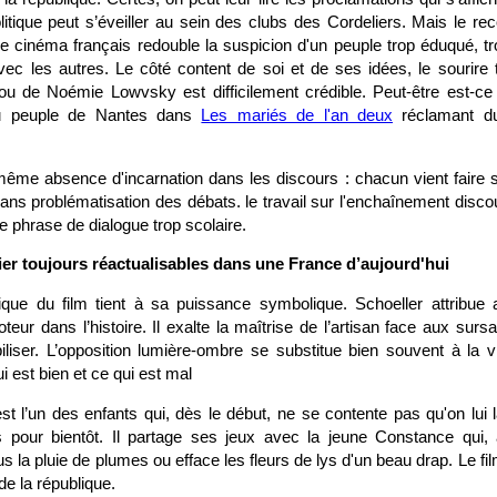
litique peut s’éveiller au sein des clubs des Cordeliers. Mais le re
 cinéma français redouble la suspicion d'un peuple trop éduqué, tro
vec les autres. Le côté content de soi et de ses idées, le sourire 
ou de Noémie Lowvsky est difficilement crédible. Peut-être est-ce
 du peuple de Nantes dans
Les mariés de l'an deux
réclamant du
 même absence d'incarnation dans les discours : chacun vient faire s
sans problématisation des débats. le travail sur l'enchaînement disc
 phrase de dialogue trop scolaire.
er toujours réactualisables dans une France d’aujourd'hui
tique du film tient à sa puissance symbolique. Schoeller attribue
ur dans l’histoire. Il exalte la maîtrise de l’artisan face aux sursau
liser. L’opposition lumière-ombre se substitue bien souvent à la vio
ui est bien et ce qui est mal
st l’un des enfants qui, dès le début, ne se contente pas qu'on lui 
 pour bientôt. Il partage ses jeux avec la jeune Constance qui, 
us la pluie de plumes ou efface les fleurs de lys d'un beau drap. Le fil
 de la république.