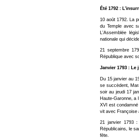
Été 1792 : L’insur
10 août 1792. La pr
du Temple avec sa 
L'Assemblée légis
nationale qui décid
21 septembre 1792
République avec s
Janvier 1793 : Le
Du 15 janvier au 1
se succèdent, Mara
soir au jeudi 17 j
Haute-Garonne, a li
XVI est condamné à
vit avec Françoise
21 janvier 1793 : 
Républicains, le sa
fête.