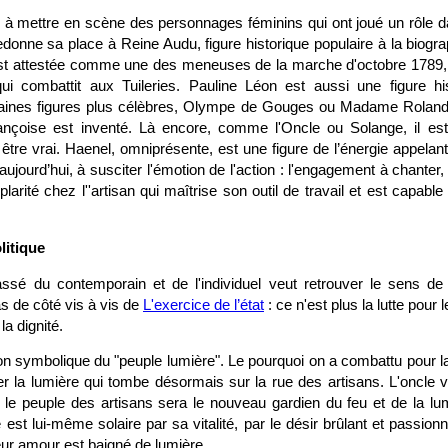
e à mettre en scène des personnages féminins qui ont joué un rôle 
 redonne sa place à Reine Audu, figure historique populaire à la biogr
st attestée comme une des meneuses de la marche d'octobre 1789, 
qui combattit aux Tuileries. Pauline Léon est aussi une figure hi
taines figures plus célèbres, Olympe de Gouges ou Madame Roland 
nçoise est inventé. Là encore, comme l'Oncle ou Solange, il est
être vrai. Haenel, omniprésente, est une figure de l’énergie appelan
d’aujourd’hui, à susciter l'émotion de l'action : l'engagement à chanter, 
arité chez l''artisan qui maîtrise son outil de travail et est capabl
litique
lassé du contemporain et de l'individuel veut retrouver le sens de 
 pas de côté vis à vis de
L'exercice de l’état
: ce n'est plus la lutte pour 
la dignité.
on symbolique du "peuple lumière". Le pourquoi on a combattu pour la 
er la lumière qui tombe désormais sur la rue des artisans. L'oncle 
t le peuple des artisans sera le nouveau gardien du feu et de la lu
 est lui-même solaire par sa vitalité, par le désir brûlant et passionn
leur amour est baigné de lumière.