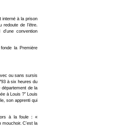
 interné à la prison
 redoute de l'être.
l d'une convention
 fonde la Première
avec ou sans sursis
793 à six heures du
e département de la
gée à Louis ?" Louis
e, son apprenti qui
ors à la foule : «
n mouchoir. C'est la