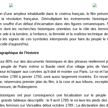
n d'une ampleur inhabituelle dans le cinéma français, le film présen
a révolution française. Démultipliant les événements historiq
lm souffre d'un défaut d'incarnation dans des figures romanesques. M
r dont les recherches historiques orientées sur le rôle des femm
 ode à la lumière, à l'enfance, la féminité et la maîtrise technique d
les signes de ces symboles intemporels pour faire du peuple le mo
celle d'aujourd'hui.
graphique de l'histoire
pour 80% sur des documents historiques et des phrases réellement p
e peuple de Paris même si Basile vient d'un village près de Vare
i pour échapper aux corvées qu'il doit et monter sur Paris. Le roi et l'
mbre 1789 à janvier 1793, sont aussi largement montrés. En revan
ne, néanmoins premier plan du film, à la cour et aux tribuns, exceptio
mesure, de Robespierre.
storiques ont pour conséquence une focalisation sur le peuple 
 grands tableaux descriptifs : le 9 avril 1789, le roi lave les pieds de
des femmes sur Versailles début octobre 1789 ; La déclaration des d