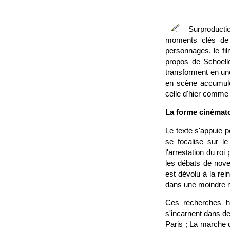
Surproductio
moments clés de l
personnages, le fi
propos de Schoelle
transforment en une
en scène accumule 
celle d'hier comme 
La forme cinémato
Le texte s'appuie 
se focalise sur l
l'arrestation du ro
les débats de nove
est dévolu à la rei
dans une moindre 
Ces recherches hi
s'incarnent dans de
Paris ; La marche 