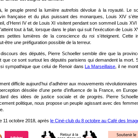
là, le peuple prend la lumière autrefois dévolue à la royauté. Le so
ivin française et du plus puissant des monarques, Louis XIV s'ét
eil, d'Henri IV et de Louis XI visitent pendant son sommeil Louis XVI e
atteint tout à fait, lorsque dans le plan qui suit l’exécution de Louis XV
es petites lumières de la conscience du roi s’éteignent. Cette
-être une préfiguration possible de la terreur.
discours des députés, Pierre Schoeller semble dire que la provinc
et que ce sont surtout les députés parisiens qui demandent la mort. S'i
si sympathique que celui de Renoir dans
La Marseillaise
, il ne mon
rement difficile aujourd'hui d'adhérer aux mouvements révolutionnaires 
 perception désolée d’une perte d’influence de la France, en Europ
ard des idées de justice sociale et de progrès. Pierre Schoell
orcement politique, nous propose un peuple agissant avec des femmes
e.
e 11 octobre 2018, après
le Ciné-club du 8 octobre au Café des Imag