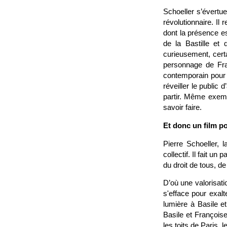
Schoeller s’évertu
révolutionnaire. Il
dont la présence e
de la Bastille et 
curieusement, cer
personnage de Fra
contemporain pour 
réveiller le public 
partir. Même exempl
savoir faire.
Et donc un film po
Pierre Schoeller, 
collectif. Il fait un
du droit de tous, de 
D’où une valorisati
s'efface pour exalt
lumière à Basile e
Basile et Françoise
les toits de Paris, 