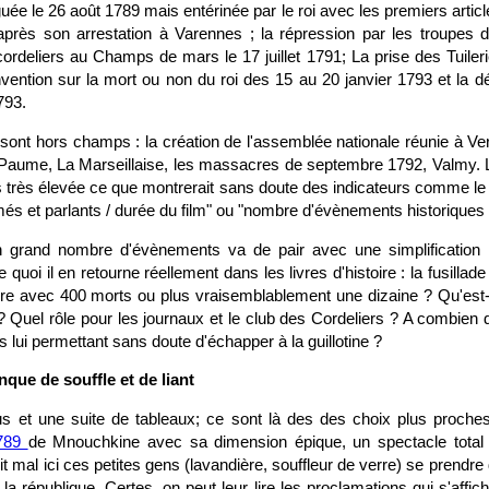
ée le 26 août 1789 mais entérinée par le roi avec les premiers article
 après son arrestation à Varennes ; la répression par les troupes 
ordeliers au Champs de mars le 17 juillet 1791; La prise des Tuiler
vention sur la mort ou non du roi des 15 au 20 janvier 1793 et la d
793.
nt hors champs : la création de l'assemblée nationale réunie à Versa
Paume, La Marseillaise, les massacres de septembre 1792, Valmy. 
s très élevée ce que montrerait sans doute des indicateurs comme le
 et parlants / durée du film" ou "nombre d'évènements historiques /
n grand nombre d'évènements va de pair avec une simplification h
 de quoi il en retourne réellement dans les livres d'histoire : la fusil
re avec 400 morts ou plus vraisemblablement une dizaine ? Qu'est-
ût ? Quel rôle pour les journaux et le club des Cordeliers ? A combien d
is lui permettant sans doute d'échapper à la guillotine ?
que de souffle et de liant
 et une suite de tableaux; ce sont là des des choix plus proches
789
de Mnouchkine avec sa dimension épique, un spectacle total i
it mal ici ces petites gens (lavandière, souffleur de verre) se prendre
 la république. Certes, on peut leur lire les proclamations qui s'affic