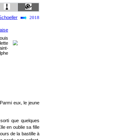
Schoeller
2018
aise
ouis
ette
int-
lphe
 Parmi eux, le jeune
 sorti que quelques
e en oublie sa fille
urs de la bastille à