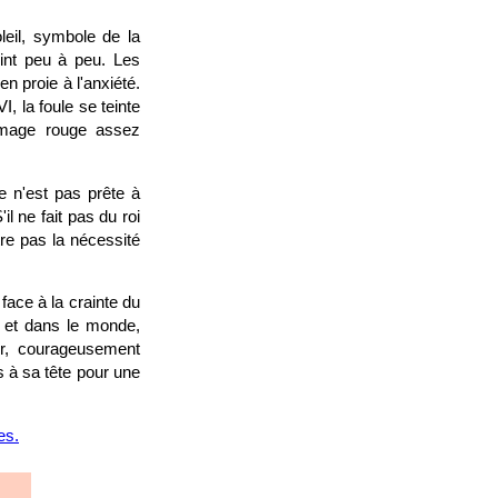
leil, symbole de la
eint peu à peu. Les
n proie à l'anxiété.
I, la foule se teinte
 image rouge assez
e n'est pas prête à
l ne fait pas du roi
tre pas la nécessité
face à la crainte du
e et dans le monde,
er, courageusement
 à sa tête pour une
es.