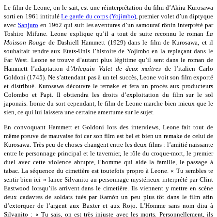
Le film de Leone, on le sait, est une réinterprétation du film d’Akira Kurosawa
sorti en 1961 intitulé
Le garde du corps (Yojimbo)
, premier volet d’un diptyque
avec
Sanjuro
en 1962 qui suit les aventures d’un samouraï rônin interprété par
Toshiro Mifune. Leone explique qu’il a tout de suite reconnu le roman
La
Moisson Rouge
de Dashiell Hammett (1929) dans le film de Kurosawa, et il
souhaitait rendre aux Etats-Unis l’histoire de Yojimbo en la replaçant dans le
Far West. Leone se trouve d’autant plus légitime qu’il sent dans le roman de
Hammett l’adaptation d
’Arlequin Valet de deux maîtres
de l’italien Carlo
Goldoni (1745). Ne s’attendant pas à un tel succès, Leone voit son film exporté
et distribué. Kurosawa découvre le remake et fera un procès aux producteurs
Colombo et Papi. Il obtiendra les droits d’exploitation du film sur le sol
japonais. Ironie du sort cependant, le film de Leone marche bien mieux que le
sien, ce qui lui laissera une certaine amertume sur le sujet.
En convoquant Hammett et Goldoni lors des interviews, Leone fait tout de
même preuve de mauvaise foi car son film est bel et bien un remake de celui de
Kurosawa. Très peu de choses changent entre les deux films : l’amitié naissante
entre le personnage principal et le tavernier, le rôle du croque-mort, le premier
duel avec cette violence abrupte, l’homme qui aide la famille, le passage à
tabac. La séquence du cimetière est toutefois propro à Leone. « Tu sembles te
sentir bien ici » lance Silvanito au personnage mystérieux interprété par Clint
Eastwood lorsqu’ils arrivent dans le cimetière. Ils viennent y mettre en scène
deux cadavres de soldats tués par Ramón un peu plus tôt dans le film afin
d’extorquer de l’argent aux Baxter et aux Rojo. L’Homme sans nom dira à
Silvanito : « Tu sais, on est très injuste avec les morts. Personnellement, ils