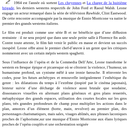
1964 est l'année où sortent
Les cheyennes
et
La charge de la huitième
brigade,
les derniers westerns respectifs de John Ford et Raoul Walsh. Leone
engage un acteur remarqué dans la série de télévision
Rawhide
, Clint Eastwood.
De cette rencontre accompagnée par la musique de Ennio Morricone va naitre le
premier des grands westerns italiens.
Le film est produit comme une série B et ne bénéficie que d’une diffusion
restrainte : il ne sera projeté que dans une seule petite salle à Florence fin août.
Contre toute attente, le film fait venir le public en masse et devient un succès
inespéré. Leone offre ainsi le premier chef-d’œuvre à un genre que les critiques
nommeront avec un certain mépris western spaghetti.
Sous l’influence de l’opéra et de la Commedia Dell’Arte, Leone transforme le
western en fresque épique et picaresque où se côtoient la violence, l’humour, un
humanisme profond, un cynisme mêlé à une ironie farouche. Il réinvente les
codes, pose les futurs archétypes et renouvelle intégralement l’esthétique du
genre : les dilatations du temps à l’extrême (inspiré par le cinéma japonais),
lenteur suivie d’une décharge de violence aussi brutale que soudaine,
dissonances visuelles en alternant plans généraux et gros plans resserrés,
métaphysique des grands espaces, utilisation des courtes focales sur les gros
plans, très grandes profondeurs de champ pour multiplier les actions dans le
plan, amorces d’un élément (botte, main, revolver) au premier plan, des
personnages charismatiques, mais sales, visages abîmés, aux phrases laconiques
proches de l’aphorisme,sur une musique d’Ennio Morricone aux élans lyriques
proches de l’opéra couplés et une orchestration soignée