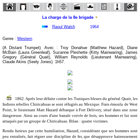
La charge de la 8e brigade
Raoul Walsh
1964
Genre :
Western
(A Distant Trumpet). Avec : Troy Donahue (Matthew Hazard), Diane
McBain (Laura Greenleaf), Suzanne Pleshette (Kitty Mainwaring), James
Gregory (Général Quait), William Reynolds (Lieutenant Mainwaring),
Claude Akins (Seely Jones). 1h57.
1862. Après leur défaite contre les Tuniques bleues du général Quait, les
Indiens rebelles Chiricahuas se sont réfugiés au Mexique. Frais émoulu de West
Point, le lieutenant Matt Hazard débarque à Fort Delivery, situé dans une zone
dangereuse. Ainsi au cours d'une banale corvée de bois, ses hommes et lui sont
attaqués par un groupe de Chiricahuas. Bilan : quatre victimes.
Rendu furieux par cette humiliation, Hazard, considérant que ses hommes sont
peu entraînés, fait régner une discipline de fer, que désapprouve haineusement