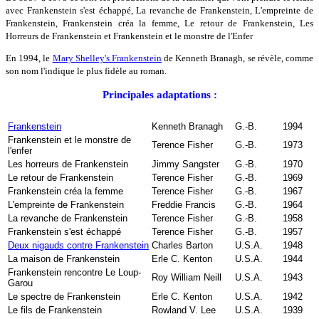
avec Frankenstein s'est échappé, La revanche de Frankenstein, L'empreinte de
Frankenstein, Frankenstein créa la femme, Le retour de Frankenstein, Les
Horreurs de Frankenstein et Frankenstein et le monstre de l'Enfer
En 1994, le
Mary Shelley's Frankenstein
de Kenneth Branagh, se révèle, comme
son nom l'indique le plus fidèle au roman.
Principales adaptations :
Frankenstein
Kenneth Branagh
G.-B.
1994
Frankenstein et le monstre de
Terence Fisher
G.-B.
1973
l'enfer
Les horreurs de Frankenstein
Jimmy Sangster
G.-B.
1970
Le retour de Frankenstein
Terence Fisher
G.-B.
1969
Frankenstein créa la femme
Terence Fisher
G.-B.
1967
L'empreinte de Frankenstein
Freddie Francis
G.-B.
1964
La revanche de Frankenstein
Terence Fisher
G.-B.
1958
Frankenstein s'est échappé
Terence Fisher
G.-B.
1957
Deux nigauds contre Frankenstein
Charles Barton
U.S.A.
1948
La maison de Frankenstein
Erle C. Kenton
U.S.A.
1944
Frankenstein rencontre Le Loup-
Roy William Neill
U.S.A.
1943
Garou
Le spectre de Frankenstein
Erle C. Kenton
U.S.A.
1942
Le fils de Frankenstein
Rowland V. Lee
U.S.A.
1939