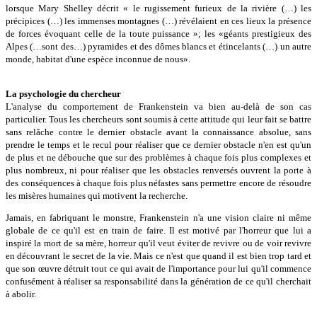
lorsque Mary Shelley décrit « le rugissement furieux de la rivière (…) les
précipices (…) les immenses montagnes (…) révélaient en ces lieux la présence
de forces évoquant celle de la toute puissance »; les «géants prestigieux des
Alpes (…sont des…) pyramides et des dômes blancs et étincelants (…) un autre
monde, habitat d'une espèce inconnue de nous».
La psychologie du chercheur
L'analyse du comportement de Frankenstein va bien au-delà de son cas
particulier. Tous les chercheurs sont soumis à cette attitude qui leur fait se battre
sans relâche contre le dernier obstacle avant la connaissance absolue, sans
prendre le temps et le recul pour réaliser que ce dernier obstacle n'en est qu'un
de plus et ne débouche que sur des problèmes à chaque fois plus complexes et
plus nombreux, ni pour réaliser que les obstacles renversés ouvrent la porte à
des conséquences à chaque fois plus néfastes sans permettre encore de résoudre
les misères humaines qui motivent la recherche.
Jamais, en fabriquant le monstre, Frankenstein n'a une vision claire ni même
globale de ce qu'il est en train de faire. Il est motivé par l'horreur que lui a
inspiré la mort de sa mère, horreur qu'il veut éviter de revivre ou de voir revivre
en découvrant le secret de la vie. Mais ce n'est que quand il est bien trop tard et
que son œuvre détruit tout ce qui avait de l'importance pour lui qu'il commence
confusément à réaliser sa responsabilité dans la génération de ce qu'il cherchait
à abolir.