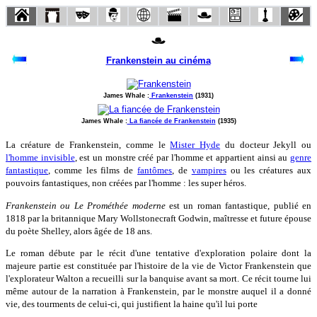
Frankenstein au cinéma
James Whale :
Frankenstein
(1931)
James Whale :
La fiancée de Frankenstein
(1935)
La créature de Frankenstein, comme le
Mister Hyde
du docteur Jekyll ou
l'homme invisible
, est un monstre créé par l'homme et appartient ainsi au
genre
fantastique
, comme les films de
fantômes
, de
vampires
ou les créatures aux
pouvoirs fantastiques, non créées par l'homme : les super héros.
Frankenstein ou Le Prométhée moderne
est un roman fantastique, publié en
1818 par la britannique Mary Wollstonecraft Godwin, maîtresse et future épouse
du poète Shelley, alors âgée de 18 ans.
Le roman débute par le récit d'une tentative d'exploration polaire dont la
majeure partie est constituée par l'histoire de la vie de Victor Frankenstein que
l'explorateur Walton a recueilli sur la banquise avant sa mort. Ce récit tourne lui
même autour de la narration à Frankenstein, par le monstre auquel il a donné
vie, des tourments de celui-ci, qui justifient la haine qu'il lui porte