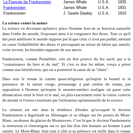
La Fiancée de Frankenstein
James Whale
U.S.A.
1935
Frankenstein
James Whale
U.S.A.
1931
Frankenstein
J. Searle Dawley
U.S.A.
1910
La science contre la nature
La science en devenant opérative place l'homme hors de sa fonction naturelle
dans l'ordre du monde, l'exposant ainsi à la vengeance des dieux. Tout ce qu'il
fait pour améliorer le monde suppose par là que celui ci n'est pas parfait, mettant
en cause l'infaillibilité des dieux et provoquant un retour de bâton qui annule,
voire inverse, les bienfaits supposés de son œuvre.
Frankenstein, comme Prométhée, crée un être pourvu du feu sacré, qui a la
"connaissance du bien et du mal". Et c'est ce don lui même, conçu a priori
comme une bénédiction, qui est a posteriori la cause de sa "chute".
Dans tout le roman la crainte quasi-religieuse qu'inspire la beauté et la
puissance de la nature vierge, personnage à part entière du roman, par
opposition à l'horreur qu'inspire le monstre-artefact souligne où passe cette
démarcation entre le bien et le mal, ou plus exactement entre la vision correcte
du monde et l'erreur constituée par l'utilisation opérationnelle de la science.
La créature est née dans la résidence d'études qu'occupait le docteur
Frankenstein à Ingolstadt en Allemagne et se réfugie sur les pentes du Mont-
Blanc, au-dessus du glacier de Montenvers. C'est là que le docteur Frankenstein
la retrouvera et s'interrogera sur ce qui fait d'un être humain un homme à part
entière. Le Mont-Blanc était tout à côté et sa présence est réelle dans le roman