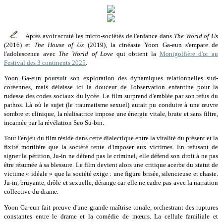
Après avoir scruté les micro-sociétés de l'enfance dans
The World of Us
(2016) et
The House of Us
(2019), la cinéaste Yoon Ga-eun s'empare de
l'adolescence avec
The World of Love
qui obtient la
Montgolfière d'or au
Festival des 3 continents 2025
.
Yoon Ga-eun poursuit son exploration des dynamiques relationnelles sud-
coréennes, mais délaisse ici la douceur de l'observation enfantine pour la
rudesse des codes sociaux du lycée. Le film surprend d'emblée par son refus du
pathos. Là où le sujet (le traumatisme sexuel) aurait pu conduire à une œuvre
sombre et clinique, la réalisatrice impose une énergie vitale, brute et sans filtre,
incarnée par la révélation Seo Su-bin.
Tout l'enjeu du film réside dans cette dialectique entre la vitalité du présent et la
fixité mortifère que la société tente d'imposer aux victimes. En refusant de
signer la pétition, Ju-in ne défend pas le criminel, elle défend son droit à ne pas
être résumée à sa blessure. Le film devient alors une critique acerbe du statut de
victime « idéale » que la société exige : une figure brisée, silencieuse et chaste.
Ju-in, bruyante, drôle et sexuelle, dérange car elle ne cadre pas avec la narration
collective du drame.
Yoon Ga-eun fait preuve d'une grande maîtrise tonale, orchestrant des ruptures
constantes entre le drame et la comédie de mœurs. La cellule familiale et