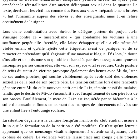
empêcher la réinstallation d'un ancien délinquant sexuel dans le quartier. Le
texte, décrivant les victimes comme des êtres aux vies « irréparablement brisées
», fait l'unanimité auprès des élèves et des enseignants, mais Ju-in refuse
obstinément de le signer.
Lors d'une confrontation avec Su-ho, le délégué porteur du projet, Ju-in
s'insurge contre ce « misérabilisme » qui condamne les victimes à une
souffrance perpétuelle. Acculée, elle laisse échapper qu'elle a elle-même été
violée enfant et qu'elle rejette cette étiquette, avant de paniquer et de se
rétracter en prétendant qu'il s'agissait d'une mauvaise blague. Dès lors, le doute
s'installe et empoisonne son quotidien : harcelée par des messages anonymes et
incomprise par ses camarades, elle voit son espace vital se réduire. Cette posture
de refus du statut de victime provoque également des heurts avec Mi-do, l'une
de ses amies proches, qui souffre visiblement après avoir subi des violences
sexuelles de la part de son propre père. La tension culmine lors d'une rencontre
gênante entre Mi-do et le nouveau petit ami de Ju-in, témoin passif du malaise,
tandis que le destin de Mi-do s'assombrit avec l'acquittement de son père lors de
son procès. Parallèlement, la mère de Ju-in est inquiétée par sa hiérarchie à la
suite d’accusations floues concernant des marques de pincements relevées sur
une enfant liée à l'entourage scolaire.
La situation dégénère à la cantine lorsqu'un membre du club étudiant assure à
Ju-in que la formulation de la pétition a été modifiée. Ce n'est qu'un leurre :
apprenant que ce mensonge visait uniquement à obtenir sa signature, Ju-in
explose de colère. La violence verbale laisse place aux coups ; elle projette