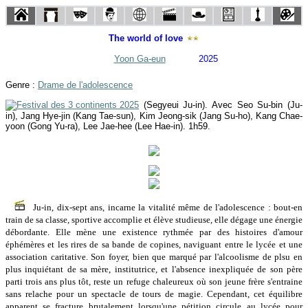
The world of love
Yoon Ga-eun
2025
Genre :
Drame de l'adolescence
(Segyeui Ju-in). Avec Seo Su-bin (Ju-
in), Jang Hye-jin (Kang Tae-sun), Kim Jeong-sik (Jang Su-ho), Kang Chae-
yoon (Gong Yu-ra), Lee Jae-hee (Lee Hae-in). 1h59.
Ju-in, dix-sept ans, incarne la vitalité même de l'adolescence : bout-en
train de sa classe, sportive accomplie et élève studieuse, elle dégage une énergie
débordante. Elle mène une existence rythmée par des histoires d'amour
éphémères et les rires de sa bande de copines, naviguant entre le lycée et une
association caritative. Son foyer, bien que marqué par l'alcoolisme de plsu en
plus inquiétant de sa mère, institutrice, et l'absence inexpliquée de son père
parti trois ans plus tôt, reste un refuge chaleureux où son jeune frère s'entraine
sans relache pour un spectacle de tours de magie. Cependant, cet équilibre
apparent se fracture brutalement lorsqu'une pétition circule au lycée pour