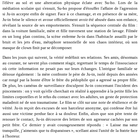
l'élève au sol et une altercation physique éclate avec Su-ho. Lors de la
médiation scolaire qui s'ensuit, Su-ho propose d'étouffer l'affaire de l'agression
si Ju-in accepte enfin de signer. Face à ce chantage, et en présence de sa mère,
Ju-in brise le silence et avoue officiellement avoir été abusée dans son enfance,
révélant la source de ses emportements. S'ensuit la séquence centrale du film :
dans la voiture familiale, mère et fille traversent une station de lavage. Filmée
en un long plan continu, la scène enferme Ju-in dans l'habitacle assailli par le
bruit et les jets d'eau, métaphore sensorielle de son chaos intérieur, où son
masque de clown finit par se décomposer.
Dans les jours qui suivent, la vérité redéfinit ses relations. Ses amis, désormais
au courant, ne savent plus comment réagir, regrettant le temps de l'insouciance
où cette information ne pesait pas sur leurs échanges. L'intrigue familiale se
dénoue également : la mère confronte le père de Ju-in, isolé depuis des années
car rongé par la honte d'être le frère du pédophile qui a agressé sa propre fille.
De plus, les caméras de surveillance disculpent Ju-in concernant l'incident des
pincements : on y voit qu'elle cherchait en réalité à apprendre à la petite fille les
limites corporelles et le refus du contact avec les adultes, un geste de protection
maladroit né de son traumatisme. Le film se clôt sur une note de résilience et de
vérité. Ju-in reçoit des excuses de son harceleur anonyme, qui confesse être lui
aussi une victime perdue face à sa douleur. Enfin, alors que son père tente de
renouer le contact, Ju-in découvre des lettres de son agresseur cachées par son
petit frère. Ce dernier y avait courageusement répondu : « Laisse ma sœur
tranquille, j’aimerais que tu disparaisses », scellant ainsi l'unité de la fratrie face
à l'horreur.