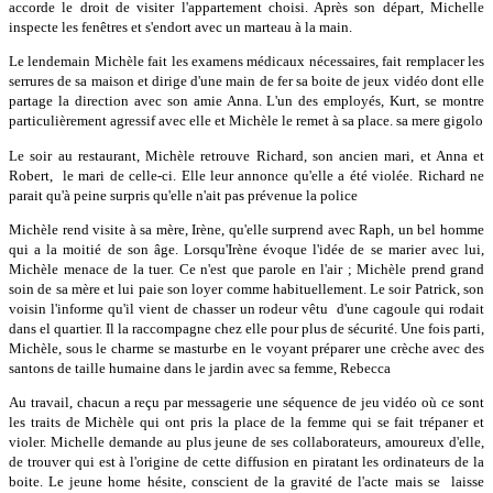
accorde le droit de visiter l'appartement choisi. Après son départ, Michelle
inspecte les fenêtres et s'endort avec un marteau à la main.
Le lendemain Michèle fait les examens médicaux nécessaires, fait remplacer les
serrures de sa maison et dirige d'une main de fer sa boite de jeux vidéo dont elle
partage la direction avec son amie Anna. L'un des employés, Kurt, se montre
particulièrement agressif avec elle et Michèle le remet à sa place. sa mere gigolo
Le soir au restaurant, Michèle retrouve Richard, son ancien mari, et Anna et
Robert, le mari de celle-ci. Elle leur annonce qu'elle a été violée. Richard ne
parait qu'à peine surpris qu'elle n'ait pas prévenue la police
Michèle rend visite à sa mère, Irène, qu'elle surprend avec Raph, un bel homme
qui a la moitié de son âge. Lorsqu'Irène évoque l'idée de se marier avec lui,
Michèle menace de la tuer. Ce n'est que parole en l'air ; Michèle prend grand
soin de sa mère et lui paie son loyer comme habituellement. Le soir Patrick, son
voisin l'informe qu'il vient de chasser un rodeur vêtu d'une cagoule qui rodait
dans el quartier. Il la raccompagne chez elle pour plus de sécurité. Une fois parti,
Michèle, sous le charme se masturbe en le voyant préparer une crèche avec des
santons de taille humaine dans le jardin avec sa femme, Rebecca
Au travail, chacun a reçu par messagerie une séquence de jeu vidéo où ce sont
les traits de Michèle qui ont pris la place de la femme qui se fait trépaner et
violer. Michelle demande au plus jeune de ses collaborateurs, amoureux d'elle,
de trouver qui est à l'origine de cette diffusion en piratant les ordinateurs de la
boite. Le jeune home hésite, conscient de la gravité de l'acte mais se laisse