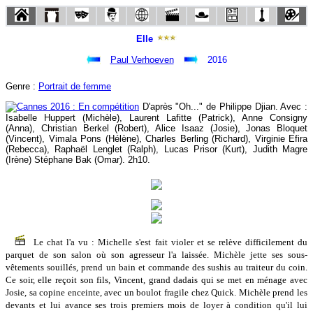
Elle
Paul Verhoeven
2016
Genre :
Portrait de femme
D'après "Oh..." de Philippe Djian. Avec :
Isabelle Huppert (Michèle), Laurent Lafitte (Patrick), Anne Consigny
(Anna), Christian Berkel (Robert), Alice Isaaz (Josie), Jonas Bloquet
(Vincent), Vimala Pons (Hélène), Charles Berling (Richard), Virginie Efira
(Rebecca), Raphaël Lenglet (Ralph), Lucas Prisor (Kurt), Judith Magre
(Irène) Stéphane Bak (Omar). 2h10.
Le chat l'a vu : Michelle s'est fait violer et se relève difficilement du
parquet de son salon où son agresseur l'a laissée. Michèle jette ses sous-
vêtements souillés, prend un bain et commande des sushis au traiteur du coin.
Ce soir, elle reçoit son fils, Vincent, grand dadais qui se met en ménage avec
Josie, sa copine enceinte, avec un boulot fragile chez Quick. Michèle prend les
devants et lui avance ses trois premiers mois de loyer à condition qu'il lui