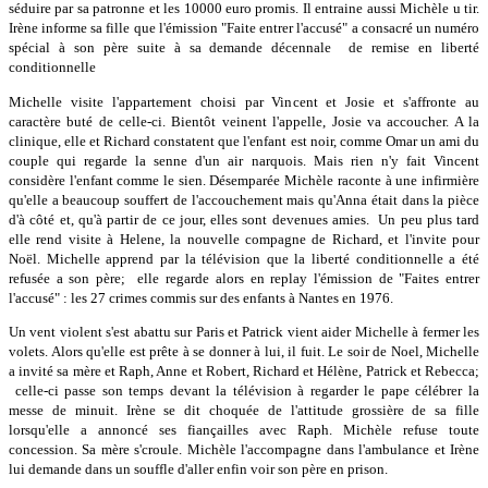
séduire par sa patronne et les 10000 euro promis. Il entraine aussi Michèle u tir.
Irène informe sa fille que l'émission "Faite entrer l'accusé" a consacré un numéro
spécial à son père suite à sa demande décennale de remise en liberté
conditionnelle
Michelle visite l'appartement choisi par Vincent et Josie et s'affronte au
caractère buté de celle-ci. Bientôt veinent l'appelle, Josie va accoucher. A la
clinique, elle et Richard constatent que l'enfant est noir, comme Omar un ami du
couple qui regarde la senne d'un air narquois. Mais rien n'y fait Vincent
considère l'enfant comme le sien. Désemparée Michèle raconte à une infirmière
qu'elle a beaucoup souffert de l'accouchement mais qu'Anna était dans la pièce
d'à côté et, qu'à partir de ce jour, elles sont devenues amies. Un peu plus tard
elle rend visite à Helene, la nouvelle compagne de Richard, et l'invite pour
Noël. Michelle apprend par la télévision que la liberté conditionnelle a été
refusée a son père; elle regarde alors en replay l'émission de "Faites entrer
l'accusé" : les 27 crimes commis sur des enfants à Nantes en 1976.
Un vent violent s'est abattu sur Paris et Patrick vient aider Michelle à fermer les
volets. Alors qu'elle est prête à se donner à lui, il fuit. Le soir de Noel, Michelle
a invité sa mère et Raph, Anne et Robert, Richard et Hélène, Patrick et Rebecca;
celle-ci passe son temps devant la télévision à regarder le pape célébrer la
messe de minuit. Irène se dit choquée de l'attitude grossière de sa fille
lorsqu'elle a annoncé ses fiançailles avec Raph. Michèle refuse toute
concession. Sa mère s'croule. Michèle l'accompagne dans l'ambulance et Irène
lui demande dans un souffle d'aller enfin voir son père en prison.