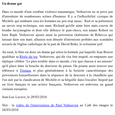
Un drame gai
Dans ce monde d'une extrême violence traumatique, Verhoeven ne se prive pas
d'introduire de nombreuses scènes d'humour. Il y a l'inflexibilité cynique de
Michèle qui rembarre tous les hommes un peu trop mous : Kurt et sa prétention
au savoir trop technique, son mari, Richard qu'elle aime bien mais couvre de
bombe lacrymogène et dont elle défonce le pare-chocs, son amant Robert ou
bien Raph. Verhoeven ajoute aussi la perversion chrétienne de Rebecca qui
laissait faire son mari; allusion non dénuée d'intentions perfides aux scandales
sexuels de l'église catholique de la part de David Birke, le scénariste juif.
Au total, le film est donc un drame gai selon la formule par laquelle Jean Renoir
qualifiait sa
Règle du jeu
. Verhoeven, qui dit s'en être inspiré, en emprunte une
réplique célèbre "Le plus terrible dans ce monde, c'est que chacun à ses raisons"
qu'il place dans la bouche du directeur de prison. On pourra aussi trouver une
référence à
Tristana
et plus généralement à la boiterie caractéristique des
perversions bunuelliennes dans la séquence de la descente à la chaufferie que
l'on suit par la claudication de Michèle et sa béquille dans l'escalier. Inspiré par
un livre français et une actrice française, Verhoeven est redevenu un grand
cinéaste européen.
Jean-Luc Lacuve, le 28/05/2016
Voir : la
vidéo de l'intervention de Paul Verhoeven
au Café des images le
26/05/2016