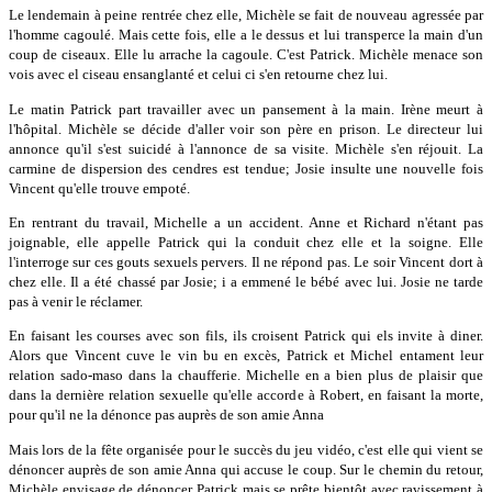
Le lendemain à peine rentrée chez elle, Michèle se fait de nouveau agressée par
l'homme cagoulé. Mais cette fois, elle a le dessus et lui transperce la main d'un
coup de ciseaux. Elle lu arrache la cagoule. C'est Patrick. Michèle menace son
vois avec el ciseau ensanglanté et celui ci s'en retourne chez lui.
Le matin Patrick part travailler avec un pansement à la main. Irène meurt à
l'hôpital. Michèle se décide d'aller voir son père en prison. Le directeur lui
annonce qu'il s'est suicidé à l'annonce de sa visite. Michèle s'en réjouit. La
carmine de dispersion des cendres est tendue; Josie insulte une nouvelle fois
Vincent qu'elle trouve empoté.
En rentrant du travail, Michelle a un accident. Anne et Richard n'étant pas
joignable, elle appelle Patrick qui la conduit chez elle et la soigne. Elle
l'interroge sur ces gouts sexuels pervers. Il ne répond pas. Le soir Vincent dort à
chez elle. Il a été chassé par Josie; i a emmené le bébé avec lui. Josie ne tarde
pas à venir le réclamer.
En faisant les courses avec son fils, ils croisent Patrick qui els invite à diner.
Alors que Vincent cuve le vin bu en excès, Patrick et Michel entament leur
relation sado-maso dans la chaufferie. Michelle en a bien plus de plaisir que
dans la dernière relation sexuelle qu'elle accorde à Robert, en faisant la morte,
pour qu'il ne la dénonce pas auprès de son amie Anna
Mais lors de la fête organisée pour le succès du jeu vidéo, c'est elle qui vient se
dénoncer auprès de son amie Anna qui accuse le coup. Sur le chemin du retour,
Michèle envisage de dénoncer Patrick mais se prête bientôt avec ravissement à