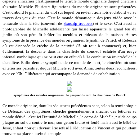
capacité à incarner plastiquement le terrible monde originaire duquel cherche à
s'extraire Michèle. Plusieurs figurations du monde originaires sont présentées.
C'est d'abord le plancher du viol sur lequel on revient trois fois et d'abord vu au
travers des yeux du chat. C'est le monde démoniaque des jeux vidéo avec la
tentacule dans la tête (souvenir de
Starship troopers
) et le sexe. C'est aussi la
photographie de Michelle adolescente qui laisse apparaitre le grand feu du
jardin où son père fit brûler les meubles et rideaux de la maison. Autres
symptôme de la présence des mondes originaires, le jardin de Patrick et Rebecca
où est disposée la crèche de la nativité (là où tout à commencé) et, bien
évidemment, la descente dans la chaufferie du sous-sol éclairée d'un rouge
infernal symbolique qui ne peut être en effet dû à "la combustion inversée" de la
chaudière. Enfin dernier symptôme de ce monde de mort, le cimetière où sont
enterrés ses parents et duquel Michèle sort avec Anna, toutes deux réconciliées,
avec ce "Oh..." libérateur qui accompagne la demande de cohabitation.
symptômes des mondes originaires : le parquet du viol, la chaufferie de Patrick
Ce monde originaire, dont les séquences précédentes sont, selon la terminologie
de Deleuze, des symptômes, cherche généralement à arracher des fétiches au
monde dérivé : c'est ici l'intimité de Michelle, le corps de Michèle, rué de coups
plaqué au sol ou contre le mur, son genou incisé et foulé mais aussi le bébé de
Josie, enfant noir qui devrait être refusé à l'éducation de Vincent et qui pourtant
trouvera sa place au sein du couple.