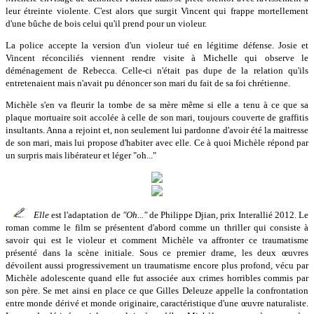
leur étreinte violente. C'est alors que surgit Vincent qui frappe mortellement
d'une bûche de bois celui qu'il prend pour un violeur.
La police accepte la version d'un violeur tué en légitime défense. Josie et
Vincent réconciliés viennent rendre visite à Michelle qui observe le
déménagement de Rebecca. Celle-ci n'était pas dupe de la relation qu'ils
entretenaient mais n'avait pu dénoncer son mari du fait de sa foi chrétienne.
Michèle s'en va fleurir la tombe de sa mère même si elle a tenu à ce que sa
plaque mortuaire soit accolée à celle de son mari, toujours couverte de graffitis
insultants. Anna a rejoint et, non seulement lui pardonne d'avoir été la maitresse
de son mari, mais lui propose d'habiter avec elle. Ce à quoi Michèle répond par
un surpris mais libérateur et léger "oh..."
Elle
est l'adaptation de
"Oh..."
de Philippe Djian, prix Interallié 2012. Le
roman comme le film se présentent d'abord comme un thriller qui consiste à
savoir qui est le violeur et comment Michèle va affronter ce traumatisme
présenté dans la scène initiale. Sous ce premier drame, les deux œuvres
dévoilent aussi progressivement un traumatisme encore plus profond, vécu par
Michèle adolescente quand elle fut associée aux crimes horribles commis par
son père. Se met ainsi en place ce que Gilles Deleuze appelle la confrontation
entre monde dérivé et monde originaire, caractéristique d'une œuvre naturaliste.