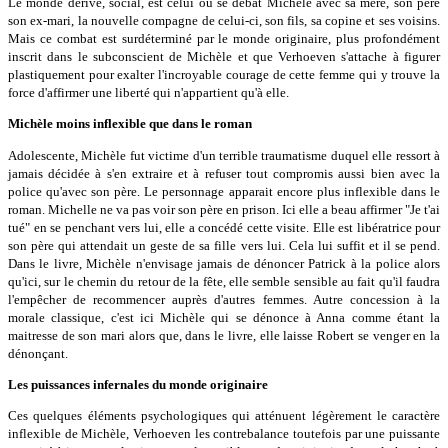
Le monde dérivé, social, est celui où se débat Michèle avec sa mère, son père
son ex-mari, la nouvelle compagne de celui-ci, son fils, sa copine et ses voisins.
Mais ce combat est surdéterminé par le monde originaire, plus profondément
inscrit dans le subconscient de Michèle et que Verhoeven s'attache à figurer
plastiquement pour exalter l'incroyable courage de cette femme qui y trouve la
force d'affirmer une liberté qui n'appartient qu'à elle.
Michèle moins inflexible que dans le roman
Adolescente, Michèle fut victime d'un terrible traumatisme duquel elle ressort à
jamais décidée à s'en extraire et à refuser tout compromis aussi bien avec la
police qu'avec son père. Le personnage apparait encore plus inflexible dans le
roman. Michelle ne va pas voir son père en prison. Ici elle a beau affirmer "Je t'ai
tué" en se penchant vers lui, elle a concédé cette visite. Elle est libératrice pour
son père qui attendait un geste de sa fille vers lui. Cela lui suffit et il se pend.
Dans le livre, Michèle n'envisage jamais de dénoncer Patrick à la police alors
qu'ici, sur le chemin du retour de la fête, elle semble sensible au fait qu'il faudra
l'empêcher de recommencer auprès d'autres femmes. Autre concession à la
morale classique, c'est ici Michèle qui se dénonce à Anna comme étant la
maitresse de son mari alors que, dans le livre, elle laisse Robert se venger en la
dénonçant.
Les puissances infernales du monde originaire
Ces quelques éléments psychologiques qui atténuent légèrement le caractère
inflexible de Michèle, Verhoeven les contrebalance toutefois par une puissante