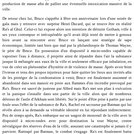
production de masse afin de pallier une éventuelle intoxication massive de la
ville.
De retour chez lui, Bruce s'apprête à fêter son anniversaire lors d'une soirée de
gala mais y retrouve avec surprise Henri Ducard, qui se trouve être en réalité
Ra's al Ghul. Celui-ci lui expose alors son intention de détruire Gotham, ville à
ses yeux corrompue et irrécupérable qu'il avait déjà tenté de mettre à genoux
bien avant sa rencontre avec Bruce en lançant une stratégie de sape
économique, limitée tant bien que mal par la philanthropie de Thomas Wayne,
le père de Bruce. En possession d'un dispositif à micro-ondes capable de
vaporiser l'eau à distance, il projette ainsi de répandre dans l'air la substance
jusque là mélangée aux eaux de la ville et seulement efficace par inhalation, en
vue de créer un phénomène d'hystérie et de violence de masse. Après avoir feint
l'ivresse et tenu des propos injurieux pour faire quitter les lieux aux invités afin
de les protéger de la confrontation à venir, Bruce est finalement assommé et
abandonné dans son manoir en proie aux flammes d'un incendie provoqué par
Ra's. Bruce est sauvé de justesse par Alfred mais Ra's met son plan à exécution
et la panique s'installe dans une partie de la ville alors que de nombreux
détenus de l'asile d'Arkham sont libérés. Sur le point d'être prise à partie par une
foule sous l'effet de la substance de Ra's, Rachel est secourue par Batman qui lui
révèle alors à sa demande sa véritable identité en lui répondant indirectement.
Peu de temps après, Ra's embarque sur un wagon de monorail de la ville avec le
dispositif à micro-ondes avec pour destination la tour Wayne, centre
névralgique des réserves d'eau de la ville, assurant une catastrophe si jamais il y
parvient. Rattrapé par Batman, le combat s'engage. Ra's est finalement battu