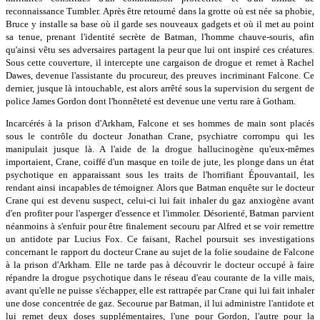
reconnaissance Tumbler. Après être retourné dans la grotte où est née sa phobie,
Bruce y installe sa base où il garde ses nouveaux gadgets et où il met au point
sa tenue, prenant l'identité secrète de Batman, l'homme chauve-souris, afin
qu'ainsi vêtu ses adversaires partagent la peur que lui ont inspiré ces créatures.
Sous cette couverture, il intercepte une cargaison de drogue et remet à Rachel
Dawes, devenue l'assistante du procureur, des preuves incriminant Falcone. Ce
dernier, jusque là intouchable, est alors arrêté sous la supervision du sergent de
police James Gordon dont l'honnêteté est devenue une vertu rare à Gotham.
Incarcérés à la prison d'Arkham, Falcone et ses hommes de main sont placés
sous le contrôle du docteur Jonathan Crane, psychiatre corrompu qui les
manipulait jusque là. A l'aide de la drogue hallucinogène qu'eux-mêmes
importaient, Crane, coiffé d'un masque en toile de jute, les plonge dans un état
psychotique en apparaissant sous les traits de l'horrifiant Épouvantail, les
rendant ainsi incapables de témoigner. Alors que Batman enquête sur le docteur
Crane qui est devenu suspect, celui-ci lui fait inhaler du gaz anxiogène avant
d'en profiter pour l'asperger d'essence et l'immoler. Désorienté, Batman parvient
néanmoins à s'enfuir pour être finalement secouru par Alfred et se voir remettre
un antidote par Lucius Fox. Ce faisant, Rachel poursuit ses investigations
concernant le rapport du docteur Crane au sujet de la folie soudaine de Falcone
à la prison d'Arkham. Elle ne tarde pas à découvrir le docteur occupé à faire
répandre la drogue psychotique dans le réseau d'eau courante de la ville mais,
avant qu'elle ne puisse s'échapper, elle est rattrapée par Crane qui lui fait inhaler
une dose concentrée de gaz. Secourue par Batman, il lui administre l'antidote et
lui remet deux doses supplémentaires, l'une pour Gordon, l'autre pour la