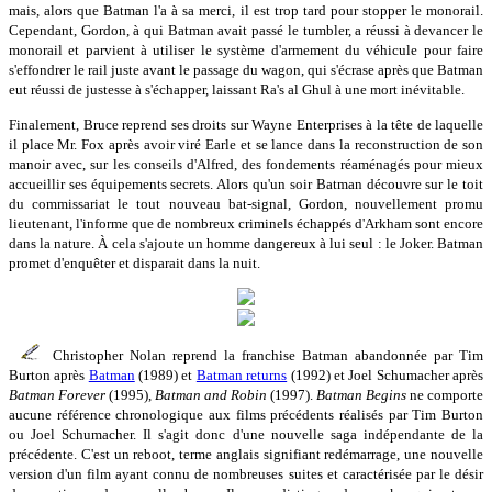
mais, alors que Batman l'a à sa merci, il est trop tard pour stopper le monorail.
Cependant, Gordon, à qui Batman avait passé le tumbler, a réussi à devancer le
monorail et parvient à utiliser le système d'armement du véhicule pour faire
s'effondrer le rail juste avant le passage du wagon, qui s'écrase après que Batman
eut réussi de justesse à s'échapper, laissant Ra's al Ghul à une mort inévitable.
Finalement, Bruce reprend ses droits sur Wayne Enterprises à la tête de laquelle
il place Mr. Fox après avoir viré Earle et se lance dans la reconstruction de son
manoir avec, sur les conseils d'Alfred, des fondements réaménagés pour mieux
accueillir ses équipements secrets. Alors qu'un soir Batman découvre sur le toit
du commissariat le tout nouveau bat-signal, Gordon, nouvellement promu
lieutenant, l'informe que de nombreux criminels échappés d'Arkham sont encore
dans la nature. À cela s'ajoute un homme dangereux à lui seul : le Joker. Batman
promet d'enquêter et disparait dans la nuit.
Christopher Nolan reprend la franchise Batman abandonnée par Tim
Burton après
Batman
(1989) et
Batman returns
(1992) et Joel Schumacher après
Batman Forever
(1995),
Batman and Robin
(1997).
Batman Begins
ne comporte
aucune référence chronologique aux films précédents réalisés par Tim Burton
ou Joel Schumacher. Il s'agit donc d'une nouvelle saga indépendante de la
précédente. C'est un reboot, terme anglais signifiant redémarrage, une nouvelle
version d'un film ayant connu de nombreuses suites et caractérisée par le désir