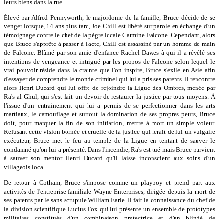
leurs biens dans la rue.
Élevé par Alfred Pennyworth, le majordome de la famille, Bruce décide de se
venger lorsque, 14 ans plus tard, Joe Chill est libéré sur parole en échange d'un
témoignage contre le chef de la pègre locale Carmine Falcone. Cependant, alors
que Bruce s'apprête à passer à l'acte, Chill est assassiné par un homme de main
de Falcone. Blâmé par son amie d'enfance Rachel Dawes à qui il a révélé ses
intentions de vengeance et intrigué par les propos de Falcone selon lequel le
vrai pouvoir réside dans la crainte que l'on inspire, Bruce s'exile en Asie afin
d'essayer de comprendre le monde criminel qui lui a pris ses parents. Il rencontre
alors Henri Ducard qui lui offre de rejoindre la Ligue des Ombres, menée par
Ra's al Ghul, qui s'est fait un devoir de restaurer la justice par tous moyens. À
l'issue d'un entrainement qui lui a permis de se perfectionner dans les arts
martiaux, le camouflage et surtout la domination de ses propres peurs, Bruce
doit, pour marquer la fin de son initiation, mettre à mort un simple voleur.
Refusant cette vision bornée et cruelle de la justice qui ferait de lui un vulgaire
exécuteur, Bruce met le feu au temple de la Ligue en tentant de sauver le
condamné qu'on lui a présenté. Dans l'incendie, Ra's est tué mais Bruce parvient
à sauver son mentor Henri Ducard qu'il laisse inconscient aux soins d'un
villageois local.
De retour à Gotham, Bruce s'impose comme un playboy et prend part aux
activités de l'entreprise familiale Wayne Enterprises, dirigée depuis la mort de
ses parents par le sans scrupule William Earle. Il fait la connaissance du chef de
la division scientifique Lucius Fox qui lui présente un ensemble de prototypes
militaires constitués d'un combinaison protectrice et d'un blindé de