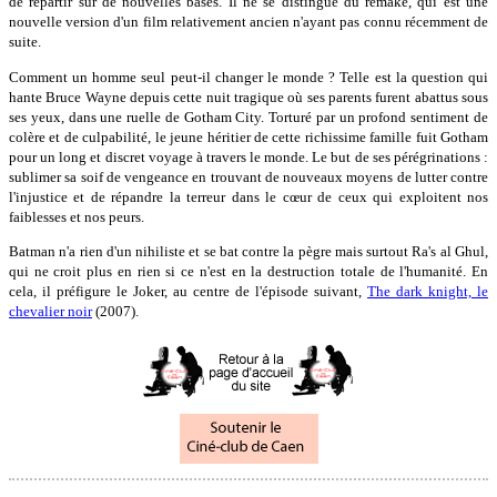
de repartir sur de nouvelles bases. Il ne se distingue du remake, qui est une
nouvelle version d'un film relativement ancien n'ayant pas connu récemment de
suite.
Comment un homme seul peut-il changer le monde ? Telle est la question qui
hante Bruce Wayne depuis cette nuit tragique où ses parents furent abattus sous
ses yeux, dans une ruelle de Gotham City. Torturé par un profond sentiment de
colère et de culpabilité, le jeune héritier de cette richissime famille fuit Gotham
pour un long et discret voyage à travers le monde. Le but de ses pérégrinations :
sublimer sa soif de vengeance en trouvant de nouveaux moyens de lutter contre
l'injustice et de répandre la terreur dans le cœur de ceux qui exploitent nos
faiblesses et nos peurs.
Batman n'a rien d'un nihiliste et se bat contre la pègre mais surtout Ra's al Ghul,
qui ne croit plus en rien si ce n'est en la destruction totale de l'humanité. En
cela, il préfigure le Joker, au centre de l'épisode suivant,
The dark knight, le
chevalier noir
(2007).