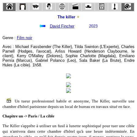
The killer
David Fincher
2023
Genre :
Film noir
Avec : Michael Fassbender (The Killer), Tilda Swinton (L'Experte), Charles
Parnell (Hodges, l'avocat), Arliss Howard (Henderson Claybourne, le
client), Kerry O'Malley (Dolores), Sophie Charlotte (Magdala), Emiliano
Pernía (Marcus), Gabriel Polanco (Leo), Sala Baker (La Brute), Endre
Hules (La cible). 1h58.
Un tueur professionnel habile et anonyme, The Killer, surveille une
chambre d'hôtel parisienne depuis un local de bureau en travaux situé en face.
Chapitre un -> Paris / La cible
The Killer s'apprête à utiliser un fusil à lunette sophistiqué pour tuer une cible
qui n'arrivera dans cette chambre d'hôtel qu'à une heure indéterminée. En
attendant la cible, ce qu'il fait depuis quatre jours, il mange, pratique le yoga,