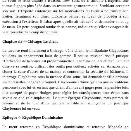
Le tueur se rend ensuite à Beacon, New York, où il affronte L'Experte, une
tueuse à gages plus âgée dans un restaurant gastronomique. Semblant accepter
son sort, L'Experte s'interroge sur les motivations du tueur à poursuivre son
métier. Terminant son dîner, L'Experte permet au tueur de procéder à son
exécution à l'extérieur. Il l'abat après qu'elle ait trébuché et demander un coup
de main. Un petit poignard tombe de sa paume, indiquant qu'elle envisageait de
le surprendre d'un coup de couteau.
Chapitre six -> Chicago/ Le client
Le tueur se rend finalement à Chicago, où le client, le milliardaire Claybourne,
vit dans un appartement haut de gamme. Il sait sa mission risqué puisque
"L'efficacité de la police est proportionnelle à la fortune de la victime". Le tueur
observe sa routine, utilisant des outils peu coûteux achetés sur Amazon pour
cloner la carte d'accès de sa maison et contourner la sécurité du bâtiment. Il
interroge Claybourne sous la menace d'une arme, lui demandant s'il a ordonné
les représailles par grief personnel. Claybourne affirme qu'il n'a aucun problème
personnel avec lui et, en tant que client d'un tueur à gages pour la première fois,
il a accepté de payer Hodges pour régler les conséquences d'un échec sans
savoir ce que cela impliquait. Le tueur épargne Claybourne, mais promet de
revenir et de le tuer d'une manière horrible s'il soupçonne un jour que
Claybourne lui en veut.
Epilogue -> République Dominicaine
Le tueur retourne en République dominicaine et retrouve Magdala en