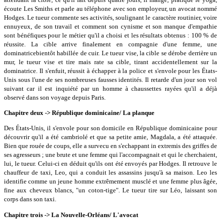
écoute Les Smiths et parle au téléphone avec son employeur, un avocat nommé
Hodges. Le tueur commente ses activités, soulignant le caractère routinier, voire
ennuyeux, de son travail et comment son cynisme et son manque d'empathie
sont bénéfiques pour le métier qu'il a choisi et les résultats obtenus : 100 % de
réussite. La cible arrive finalement en compagnie d'une femme, une
dominatricebientôt habillée de cuir. Le tueur vise, la cible se dérobe derrière un
mur, le tueur vise et tire mais rate sa cible, tirant accidentellement sur la
dominatrice. Il s'enfuit, réussit à échapper à la police et s'envole pour les États-
Unis sous l'une de ses nombreuses fausses identités. Il retarde d'un jour son vol
suivant car il est inquiété par un homme à chaussettes rayées qu'il a déjà
observé dans son voyage depuis Paris.
Chapitre deux -> République dominicaine/ La planque
Des États-Unis, il s'envole pour son domicile en République dominicaine pour
découvrir qu'il a été cambriolé et que sa petite amie, Magdala, a été attaquée.
Bien que rouée de coups, elle a survecu en s'echappant in extremis des griffes de
ses agresseurs ; une brute et une femme qui l'accompagnait et qui le cherchaient,
lui, le tueur. Celui-ci en déduit qu'ils ont été envoyés par Hodges. Il retrouve le
chauffeur de taxi, Leo, qui a conduit les assassins jusqu'à sa maison. Leo les
identifie comme un jeune homme extrêmement musclé et une femme plus âgée,
fine aux cheveux blancs, "un coton-tige". Le tueur tire sur Léo, laissant son
corps dans son taxi.
Chapitre trois -> La Nouvelle-Orléans/ L'avocat