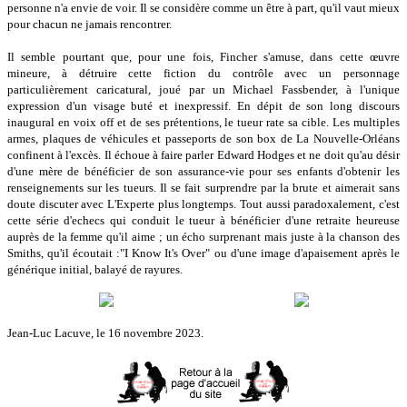
personne n'a envie de voir. Il se considère comme un être à part, qu'il vaut mieux
pour chacun ne jamais rencontrer.
Il semble pourtant que, pour une fois, Fincher s'amuse, dans cette œuvre
mineure, à détruire cette fiction du contrôle avec un personnage
particulièrement caricatural, joué par un Michael Fassbender, à l'unique
expression d'un visage buté et inexpressif. En dépit de son long discours
inaugural en voix off et de ses prétentions, le tueur rate sa cible. Les multiples
armes, plaques de véhicules et passeports de son box de La Nouvelle-Orléans
confinent à l'excès. Il échoue à faire parler Edward Hodges et ne doit qu'au désir
d'une mère de bénéficier de son assurance-vie pour ses enfants d'obtenir les
renseignements sur les tueurs. Il se fait surprendre par la brute et aimerait sans
doute discuter avec L'Experte plus longtemps. Tout aussi paradoxalement, c'est
cette série d'echecs qui conduit le tueur à bénéficier d'une retraite heureuse
auprès de la femme qu'il aime ; un écho surprenant mais juste à la chanson des
Smiths, qu'il écoutait :"I Know It's Over" ou d'une image d'apaisement après le
générique initial, balayé de rayures.
Jean-Luc Lacuve, le 16 novembre 2023.