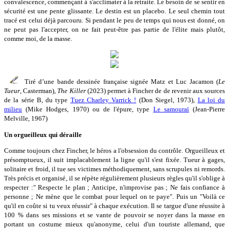
convalescence, commençant à s'acclimater à la retraite. Le besoin de se sentir en
sécurité est une pente glissante. Le destin est un placebo. Le seul chemin tout
tracé est celui déjà parcouru. Si pendant le peu de temps qui nous est donné, on
ne peut pas l'accepter, on ne fait peut-être pas partie de l'élite mais plutôt,
comme moi, de la masse.
Tiré d’une bande dessinée française signée Matz et Luc Jacamon (
Le
Tueur
, Casterman),
The Killer
(2023) permet à Fincher de de revenir aux sources
de la série B, du type
Tuez Charley Varrick !
(Don Siegel, 1973),
La loi du
milieu
(Mike Hodges, 1970) ou de l'épure, type
Le samouraï
(Jean-Pierre
Melville, 1967)
Un orgueilleux qui déraille
Comme toujours chez Fincher, le héros a l'obsession du contrôle. Orgueilleux et
présomptueux, il suit implacablement la ligne qu'il s'est fixée. Tueur à gages,
solitaire et froid, il tue ses victimes méthodiquement, sans scrupules ni remords.
Très précis et organisé, il se répète régulièrement plusieurs règles qu'il s'oblige à
respecter :" Respecte le plan ; Anticipe, n'improvise pas ; Ne fais confiance à
personne ; Ne mène que le combat pour lequel on te paye". Puis un "Voilà ce
qu'il en coûte si tu veux réussir" à chaque exécution. Il se targue d'une réussite à
100 % dans ses missions et se vante de pouvoir se noyer dans la masse en
portant un costume mieux qu'anonyme, celui d'un touriste allemand, que