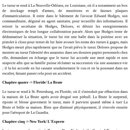
Le tueur se rend à La Nouvelle-Orléans, en Louisiane, où il a notamment un box
de stockage rempli d'armes, de munitions et de fausses plaques
d'immatriculation. Il entre dans le bâtiment de l'avocat Edward Hodges, son
commanditaire, déguisé en agent sanitaire, pour recueillir des informations. Il
retient la secrétaire de Hodges, Dolores, et détruit les enregistrements
électroniques de leur longue collaboration passée. Alors que Hodges tente de
dédramatiser la situation, le tueur lui tire une balle dans la poitrine avec un
pistolet à clous pour tenter de lui faire avouer les noms des tueurs à gages, mais
Hodges meurt plus rapidement que ne l'avait prévu le tueur. Dolores propose de
montrer au tueur l'identité des assassins dans ses dossiers papier personnels chez
elle, demandant en échange que le tueur lui accorde une mort rapide et non
suspecte afin que sa famille puisse réclamer sa succession via une assurance-vie
; il la lui accorde en lui cassant soudainement le cou et en la poussant dans un
escalier, faisant passer cela pour un accident.
Chapitre quatre -> Floride/ La Brute
Le tueur se rend à St. Petersburg, en Floride, où il s'introduit par effraction dans
la maison de La Brute après avoir drogué son pitbull. La Brute le surprend,
riposte et blesse gravement le tueur, mais il parvient quand même à tuer La
Brute et brûle sa maison. Bien que diminué physiquement, il s'envole ensuite
pour l'aéroport de La Guardia.
Chapitre cinq -> New York/ L'Experte