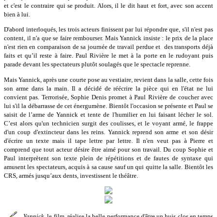
et c'est le contraire qui se produit. Alors, il le dit haut et fort, avec son accent
bien à lui.
D'abord interloqués, les trois acteurs finissent par lui répondre que, s'il n'est pas
content, il n'a que se faire rembourser. Mais Yannick insiste : le prix de la place
n'est rien en comparaison de sa journée de travail perdue et des transports déjà
faits et qu’il reste à faire. Paul Rivière le met à la porte en le rudoyant puis
parade devant les spectateurs plutôt soulagés que le spectacle reprenne.
Mais Yannick, après une courte pose au vestiaire, revient dans la salle, cette fois
son arme dans la main. Il a décidé de réécrire la pièce qui en l'état ne lui
convient pas. Terrorisée, Sophie Denis promet à Paul Rivière de coucher avec
lui s'il la débarrasse de cet énergumène. Bientôt l'occasion se présente et Paul se
saisit de l’arme de Yannick et tente de l'humilier en lui faisant lécher le sol.
C’est alors qu'un technicien surgit des coulisses, et le voyant armé, le frappe
d'un coup d'extincteur dans les reins. Yannick reprend son arme et son désir
d'écrire un texte mais il tape lettre par lettre. Il n'en veut pas à Pierre et
comprend que tout acteur désire être aimé pour son travail. Du coup Sophie et
Paul interprètent son texte plein de répétitions et de fautes de syntaxe qui
amusent les spectateurs, acquis à sa cause sauf un qui quitte la salle. Bientôt les
CRS, armés jusqu’aux dents, investissent le théâtre.
Yannick
, le film, réalise la belle performance d'être un huis clos en temps