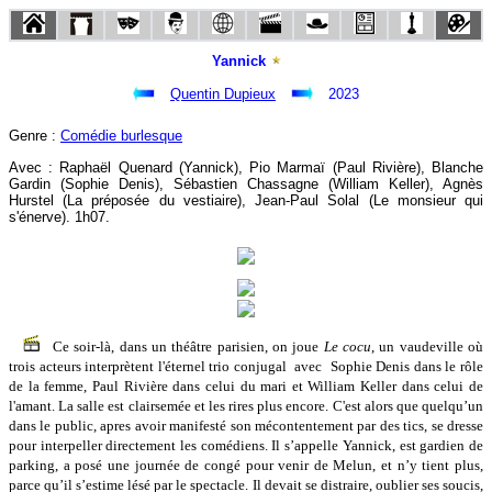
Yannick
Quentin Dupieux
2023
Genre :
Comédie burlesque
Avec : Raphaël Quenard (Yannick), Pio Marmaï (Paul Rivière), Blanche
Gardin (Sophie Denis), Sébastien Chassagne (William Keller), Agnès
Hurstel (La préposée du vestiaire), Jean-Paul Solal (Le monsieur qui
s'énerve). 1h07.
Ce soir-là, dans un théâtre parisien, on joue
Le cocu
, un vaudeville où
trois acteurs interprètent l'éternel trio conjugal avec Sophie Denis dans le rôle
de la femme, Paul Rivière dans celui du mari et William Keller dans celui de
l'amant. La salle est clairsemée et les rires plus encore. C'est alors que quelqu’un
dans le public, apres avoir manifesté son mécontentement par des tics, se dresse
pour interpeller directement les comédiens. Il s’appelle Yannick, est gardien de
parking, a posé une journée de congé pour venir de Melun, et n’y tient plus,
parce qu’il s’estime lésé par le spectacle. Il devait se distraire, oublier ses soucis,