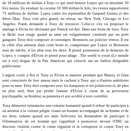
de 18 millions de dollars à Tony ce qui rend furieux Lopez qui en attendait 50
fois moins. En vendant la cocaïne 10 500 dollars le kilo, les ventes rapporteront
75 millions de dollars. Lopez craint les représailles de Gaspard Gomez et des
frères Diaz. Tony voit plus grand, un réseau sur New York, Chicago et Los
Angeles. Frank demande à Tony de renoncer. Celui-ci s'en va proposer le
mariage à Elvira lui déclarant que Franck est fini. Dans une boite de luxe, Tony
se fâche tout rouge quand sa sœur est vulgairement courtisée par un petit
gangster. Tony doit composer et corrompre, Bernstein, un policier véreux. Il est
la cible d'un attentat dans cette boite et, comprenant que Lopez et Bernstein
sont de mèche, il les abat tous les deux. Il prend possession de la demeure de
Lopez, y compris d'Elvira et prend pour adage : The world is yours (Le monde
est à toi) slogan de la Pan American qui s'inscrit sur un ballon dirigeable
publicitaire.
L'argent coule a flot et Tony et Elvira se marient pendant que Manny et Gina
sont conscients de leur amour mais le cachent à Tony qui a d'autres ambitions
pour sa sœur. Tony doit composer avec les banquiers et les politiciens et, de plus
en plus seul, finit par perdre l'amour d'Elvira à cause de sa perversion
psychopathe, sa froideur, sa paranoïa et son avidité à tout contrôler.
Tony démontre néanmoins une certaine humanité quand il refuse de participer à
un attentat à la voiture piégée visant un homme accompagné de sa femme et de
ses deux enfants quand ses amis boliviens lui demandent de participer à
l'élimination de cet homme qui s'apprêtait à prononcer devant l'ONU un
discours virulent contre le crime organisé et la corruption et contre Tony en