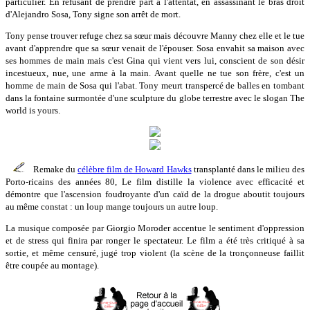
particulier. En refusant de prendre part à l'attentat, en assassinant le bras droit
d'Alejandro Sosa, Tony signe son arrêt de mort.
Tony pense trouver refuge chez sa sœur mais découvre Manny chez elle et le tue
avant d'apprendre que sa sœur venait de l'épouser. Sosa envahit sa maison avec
ses hommes de main mais c'est Gina qui vient vers lui, conscient de son désir
incestueux, nue, une arme à la main. Avant quelle ne tue son frère, c'est un
homme de main de Sosa qui l'abat. Tony meurt transpercé de balles en tombant
dans la fontaine surmontée d'une sculpture du globe terrestre avec le slogan The
world is yours.
Remake du
célèbre film de Howard Hawks
transplanté dans le milieu des
Porto-ricains des années 80, Le film distille la violence avec efficacité et
démontre que l'ascension foudroyante d'un caïd de la drogue aboutit toujours
au même constat : un loup mange toujours un autre loup.
La musique composée par Giorgio Moroder accentue le sentiment d'oppression
et de stress qui finira par ronger le spectateur. Le film a été très critiqué à sa
sortie, et même censuré, jugé trop violent (la scène de la tronçonneuse faillit
être coupée au montage).