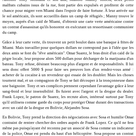
malfrats cubains issus de la rue, font partie des expulsés et profitent de cette
chance pour migrer vers Miami dans l'espoir de faire fortune. À leur arrivée sur
le sol américain, ils sont accueillis dans un camp de réfugiés ; Manny trouve le
moyen, auprès d'un caïd de Miami, d'obtenir une carte verte américaine contre
un contrat d'assassinat qu'ils honorent en exécutant un ressortissant communiste
du camp.
Grâce à leur carte verte, ils trouvent un petit boulot dans une baraque à frites de
Miami. Mais travailler pour quelques dollars ne correspond pas à l'idée que les
deux amis se font du "rêve américain". Omar Suarez, le bras droit d'un caïd de la
pègre locale, leur propose alors 500 dollars pour décharger de la marijuana d'un
bateau. Tony refuse, désirant beaucoup plus d'argent et de responsabilités. Il lui
sera donc offert 5000 $ pour faire ses preuves lors d'un rendez-vous armé :
acheter de la cocaïne à un revendeur qui essaie de les doubler. Mais les choses
tournent mal, et un compagnon de Tony se fait découper à la tronçonneuse dans
une baignoire. Tony et ses complices prennent cependant l'avantage grâce à leur
sang-froid et leur insensibilité. Ils fuient avec l'argent et la drogue du dealer.
Frank Lopez, le patron de Suarez, les recrute alors, intéressé surtout par Tony
qu'il utilisera comme garde du corps pour protéger Omar durant des transactions
avec un caïd de la drogue en Bolivie, Alejandro Sosa.
En Bolivie, Tony prend la direction des négociations avec Sosa et humilie Omar
contraint de rentrer chercher des ordres auprès de Frank Lopez. Ce qu'il ne fera
même pas puisqu'ayant été reconnu par un associé de Sosa comme un indicateur
de la police, Omar est pendu du haut d'un hélicoptère. Sosa propose un contrat