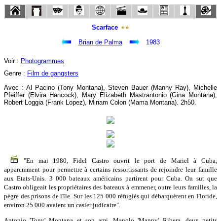
Scarface
Brian de Palma
1983
Voir :
Photogrammes
Genre :
Film de gangsters
Avec : Al Pacino (Tony Montana), Steven Bauer (Manny Ray), Michelle
Pfeiffer (Elvira Hancock), Mary Elizabeth Mastrantonio (Gina Montana),
Robert Loggia (Frank Lopez), Miriam Colon (Mama Montana). 2h50.
"En mai 1980, Fidel Castro ouvrit le port de Mariel à Cuba,
apparemment pour permettre à certains ressortissants de rejoindre leur famille
aux Etats-Unis. 3 000 bateaux américains partirent pour Cuba. On sut que
Castro obligeait les propriétaires des bateaux à emmener, outre leurs familles, la
pègre des prisons de l'île. Sur les 125 000 réfugiés qui débarquèrent en Floride,
environ 25 000 avaient un casier judicaire".
Antonio 'Tony' Montana et son ami, Manolo 'Manny' Ribera, deux petits