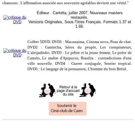
chansons : L'affirmation associée aux souvenirs agréables devient une vérité."
Editeur : Carlotta, juillet 2007. Nouveaux masters
restaurés.
Versions Originales, Sous-Titres Français. Formats 1.37 et
1.66.
Coffret 5DVD. DVD1 : Macunaima, Cinema novo, Peau de chat.
DVD2 : Garrincha, héros du peuple, Les conspirateurs,
L’aleijadinho. DVD3 : Le prêtre et la jeune femme, Le poète de
Castelo, Le maître d'Apipucos, Brasilia : contradictions d'une
ville nouvelle. DVD4 : Guerre conjugale, Sentier tropical.
DVD5 : Le langage de la persuasion, L'homme du bois Brésil.