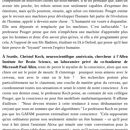
comprendre de nouvelles choses sur nous-mêmes. Il se dit persuadé que, dans un
avenir très proche, les robots seront non seulement capables d'exprimer des
émotions, mais qu'ils pourront, ensuite, agir selon ces émotions. Pouget estime
que le recours aux machines pour développer l'humain fait partie de l'évolution
de l'homme, appelé à devenir autre chose : "L’humanité est vouée à disparaître.
Elle sera dépassée et remplacée par les machines. C’est inéluctable." Le
professeur Pouget pense que rien n'empêchera une machine d'apprendre plus
que les hommes et donc d'en savoir plus qu'eux, si elle a été programmée pour
cela. A l'opposé de son fils Hadrien, étudiant en IA à Oxford, qui pense qu'il faut
faire preuve de "loyauté" envers l'espèce humaine.
À Seattle, Christof Koch, neuroscientifique américain, chercheur à l'Allen
Institute for Brain Science, un laboratoire privé du co-fondateur de
Microsoft Paul Allen
, tente de percer le mystère de la conscience, alors que son
chien est sur le point de mourir. Il s'interroge : pourquoi nous aimons avec le
cerveau, non avec le cœur ou le foie ? . Ses recherches portent plus
particulièrement sur le claustrum, une couche de matière grise du cerveau, qui
coordonnerait toutes nos sensations et serait le centre de notre conscience. À en
croire son dernier essai, le professeur Koch pense, au contraire de son collègue
Pouget, que la conscience ne peut être modélisée mathématiquement. Il affirme
d'ailleurs : "Nous devons résister à cette tendance à nous déshumaniser en
croyant que nous ne sommes que des algorithmes." Le professeur Koch ne pense
pas que les GAFAM pourront externaliser notre conscience: "Cela supposerait
qu'un ordinateur puisse non seulement simuler un être humain – ce qu'il peut
tout à fait (ainsi l'assistant Alexa qui simule une vraie conversation pour la
réservation d'une table dans un restaurant) -, mais qu'il puisse vraiment ressentir