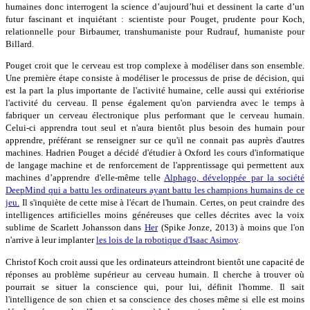
humaines donc interrogent la science d’aujourd’hui et dessinent la carte d’un
futur fascinant et inquiétant : scientiste pour Pouget, prudente pour Koch,
relationnelle pour Birbaumer, transhumaniste pour Rudrauf, humaniste pour
Billard.
Pouget croit que le cerveau est trop complexe à modéliser dans son ensemble.
Une première étape consiste à modéliser le processus de prise de décision, qui
est la part la plus importante de l'activité humaine, celle aussi qui extériorise
l'activité du cerveau. Il pense également qu'on parviendra avec le temps à
fabriquer un cerveau électronique plus performant que le cerveau humain.
Celui-ci apprendra tout seul et n'aura bientôt plus besoin des humain pour
apprendre, préférant se renseigner sur ce qu'il ne connait pas auprès d'autres
machines. Hadrien Pouget a décidé d'étudier à Oxford les cours d'informatique
de langage machine et de renforcement de l'apprentissage qui permettent aux
machines d’apprendre d'elle-même telle
Alphago, développée par la société
DeepMind qui a battu les ordinateurs ayant battu les champions humains de ce
jeu.
Il s'inquiète de cette mise à l'écart de l'humain. Certes, on peut craindre des
intelligences artificielles moins généreuses que celles décrites avec la voix
sublime de Scarlett Johansson dans
Her
(Spike Jonze, 2013) à moins que l'on
n'arrive à leur implanter
les lois de la robotique d'Isaac Asimov
.
Christof Koch croit aussi que les ordinateurs atteindront bientôt une capacité de
réponses au problème supérieur au cerveau humain. Il cherche à trouver où
pourrait se situer la conscience qui, pour lui, définit l'homme. Il sait
l'intelligence de son chien et sa conscience des choses même si elle est moins