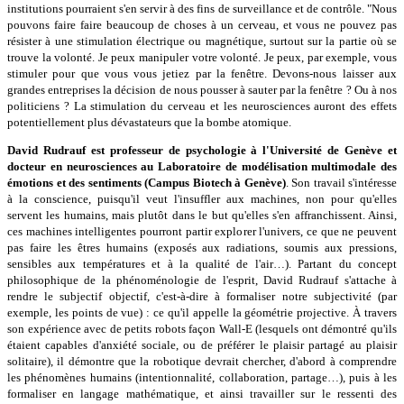
institutions pourraient s'en servir à des fins de surveillance et de contrôle. "Nous
pouvons faire faire beaucoup de choses à un cerveau, et vous ne pouvez pas
résister à une stimulation électrique ou magnétique, surtout sur la partie où se
trouve la volonté. Je peux manipuler votre volonté. Je peux, par exemple, vous
stimuler pour que vous vous jetiez par la fenêtre. Devons-nous laisser aux
grandes entreprises la décision de nous pousser à sauter par la fenêtre ? Ou à nos
politiciens ? La stimulation du cerveau et les neurosciences auront des effets
potentiellement plus dévastateurs que la bombe atomique.
David Rudrauf est professeur de psychologie à l'Université de Genève et
docteur en neurosciences au Laboratoire de modélisation multimodale des
émotions et des sentiments (Campus Biotech à Genève)
. Son travail s'intéresse
à la conscience, puisqu'il veut l'insuffler aux machines, non pour qu'elles
servent les humains, mais plutôt dans le but qu'elles s'en affranchissent. Ainsi,
ces machines intelligentes pourront partir explorer l'univers, ce que ne peuvent
pas faire les êtres humains (exposés aux radiations, soumis aux pressions,
sensibles aux températures et à la qualité de l'air…). Partant du concept
philosophique de la phénoménologie de l'esprit, David Rudrauf s'attache à
rendre le subjectif objectif, c'est-à-dire à formaliser notre subjectivité (par
exemple, les points de vue) : ce qu'il appelle la géométrie projective. À travers
son expérience avec de petits robots façon Wall-E (lesquels ont démontré qu'ils
étaient capables d'anxiété sociale, ou de préférer le plaisir partagé au plaisir
solitaire), il démontre que la robotique devrait chercher, d'abord à comprendre
les phénomènes humains (intentionnalité, collaboration, partage…), puis à les
formaliser en langage mathématique, et ainsi travailler sur le ressenti des