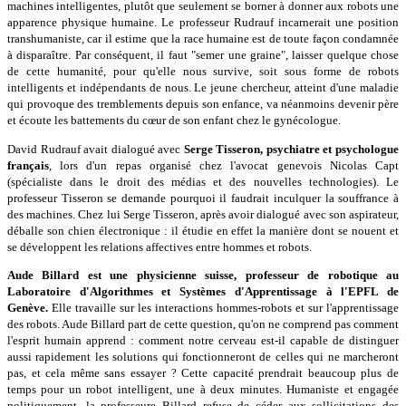
machines intelligentes, plutôt que seulement se borner à donner aux robots une
apparence physique humaine. Le professeur Rudrauf incarnerait une position
transhumaniste, car il estime que la race humaine est de toute façon condamnée
à disparaître. Par conséquent, il faut "semer une graine", laisser quelque chose
de cette humanité, pour qu'elle nous survive, soit sous forme de robots
intelligents et indépendants de nous. Le jeune chercheur, atteint d'une maladie
qui provoque des tremblements depuis son enfance, va néanmoins devenir père
et écoute les battements du cœur de son enfant chez le gynécologue.
David Rudrauf avait dialogué avec
Serge Tisseron, psychiatre et psychologue
français
, lors d'un repas organisé chez l'avocat genevois Nicolas Capt
(spécialiste dans le droit des médias et des nouvelles technologies). Le
professeur Tisseron se demande pourquoi il faudrait inculquer la souffrance à
des machines. Chez lui Serge Tisseron, après avoir dialogué avec son aspirateur,
déballe son chien électronique : il étudie en effet la manière dont se nouent et
se développent les relations affectives entre hommes et robots.
Aude Billard est une physicienne suisse, professeur de robotique au
Laboratoire d'Algorithmes et Systèmes d'Apprentissage à l'EPFL de
Genève.
Elle travaille sur les interactions hommes-robots et sur l'apprentissage
des robots. Aude Billard part de cette question, qu'on ne comprend pas comment
l'esprit humain apprend : comment notre cerveau est-il capable de distinguer
aussi rapidement les solutions qui fonctionneront de celles qui ne marcheront
pas, et cela même sans essayer ? Cette capacité prendrait beaucoup plus de
temps pour un robot intelligent, une à deux minutes. Humaniste et engagée
politiquement, la professeure Billard refuse de céder aux sollicitations des