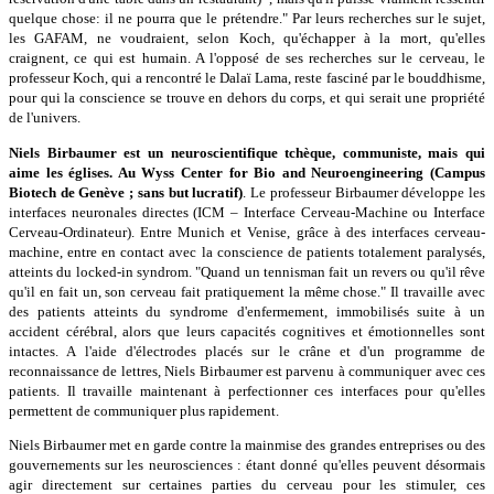
quelque chose: il ne pourra que le prétendre." Par leurs recherches sur le sujet,
les GAFAM, ne voudraient, selon Koch, qu'échapper à la mort, qu'elles
craignent, ce qui est humain. A l'opposé de ses recherches sur le cerveau, le
professeur Koch, qui a rencontré le Dalaï Lama, reste fasciné par le bouddhisme,
pour qui la conscience se trouve en dehors du corps, et qui serait une propriété
de l'univers.
Niels Birbaumer est un neuroscientifique tchèque, communiste, mais qui
aime les églises. Au Wyss Center for Bio and Neuroengineering (Campus
Biotech de Genève ; sans but lucratif)
. Le professeur Birbaumer développe les
interfaces neuronales directes (ICM – Interface Cerveau-Machine ou Interface
Cerveau-Ordinateur). Entre Munich et Venise, grâce à des interfaces cerveau-
machine, entre en contact avec la conscience de patients totalement paralysés,
atteints du locked-in syndrom. "Quand un tennisman fait un revers ou qu'il rêve
qu'il en fait un, son cerveau fait pratiquement la même chose." Il travaille avec
des patients atteints du syndrome d'enfermement, immobilisés suite à un
accident cérébral, alors que leurs capacités cognitives et émotionnelles sont
intactes. A l'aide d'électrodes placés sur le crâne et d'un programme de
reconnaissance de lettres, Niels Birbaumer est parvenu à communiquer avec ces
patients. Il travaille maintenant à perfectionner ces interfaces pour qu'elles
permettent de communiquer plus rapidement.
Niels Birbaumer met en garde contre la mainmise des grandes entreprises ou des
gouvernements sur les neurosciences : étant donné qu'elles peuvent désormais
agir directement sur certaines parties du cerveau pour les stimuler, ces