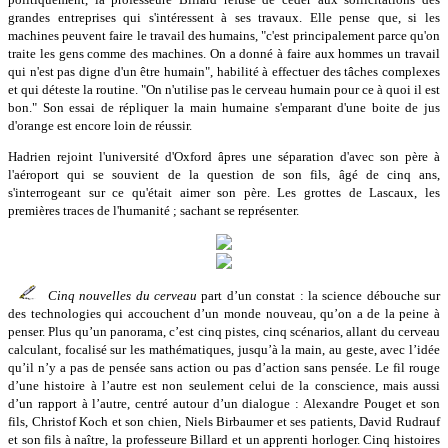
grandes entreprises qui s'intéressent à ses travaux. Elle pense que, si les
machines peuvent faire le travail des humains, "c'est principalement parce qu'on
traite les gens comme des machines. On a donné à faire aux hommes un travail
qui n'est pas digne d'un être humain", habilité à effectuer des tâches complexes
et qui déteste la routine. "On n'utilise pas le cerveau humain pour ce à quoi il est
bon." Son essai de répliquer la main humaine s'emparant d'une boite de jus
d'orange est encore loin de réussir.
Hadrien rejoint l'université d'Oxford âpres une séparation d'avec son père à
l'aéroport qui se souvient de la question de son fils, âgé de cinq ans,
s'interrogeant sur ce qu'était aimer son père. Les grottes de Lascaux, les
premières traces de l'humanité ; sachant se représenter.
Cinq nouvelles du cerveau
part d’un constat : la science débouche sur
des technologies qui accouchent d’un monde nouveau, qu’on a de la peine à
penser. Plus qu’un panorama, c’est cinq pistes, cinq scénarios, allant du cerveau
calculant, focalisé sur les mathématiques, jusqu’à la main, au geste, avec l’idée
qu’il n’y a pas de pensée sans action ou pas d’action sans pensée. Le fil rouge
d’une histoire à l’autre est non seulement celui de la conscience, mais aussi
d’un rapport à l’autre, centré autour d’un dialogue : Alexandre Pouget et son
fils, Christof Koch et son chien, Niels Birbaumer et ses patients, David Rudrauf
et son fils à naître, la professeure Billard et un apprenti horloger. Cinq histoires