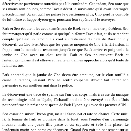
détectives ne parviennent toutefois pas à le confondre. Cependant, Seo note que
ses mains sont douces, comme l'avait décrit la survivante qu'il avait interrogée
précédemment. Avant qu'il ne puisse le questionner plus, Cho perd le contrôle
de lui-même et frappe Hyeon-gyu, poussant leur supérieur à le renvoyer.
Park et Seo écoutent les aveux antérieurs de Baek sur un meurtre précédent. Seo
fait remarquer qu'il parle comme si quelqu'un d'autre l'avait fait, et ils se rendent
compte qu'il est un témoin. Ils vont au restaurant du père de Baek pour y
découvrir un Cho ivre. Alors que les gens se moquent de Cho à la télévision, il
frappe tout le monde au restaurant jusqu'à ce que Baek arrive et poignarde la
jambe de Cho avec un clou rouillé. Park et Seo poursuivent Baek et
l'interrogent, mais il est effrayé et heurte un train en approche alors qu'il tente de
fuir. Il est tué.
Park apprend que la jambe de Cho devra être amputée, car le clou rouillé a
causé le tétanos, laissant Park se sentir coupable d'avoir fait entrer son
partenaire et son meilleur ami dans la police.
Ils découvrent une trace de sperme sur l'un des corps, mais à cause du manque
de technologie médico-légale, l'échantillon doit être envoyé aux États-Unis
pour confirmer la présence suspecte de Park Hyeon-gyu avec des preuves ADN.
Seo essaie de suivre Hyeon-gyu, mais il s'assoupit et rate sa chance. Cette nuit-
là, la femme de Park se promène dans la forêt, sous l'ombre d'un personnage
inconnu, mais une jeune fille passe et est capturée et tuée à la place. Le
lendemain matin, son corps est découvert. Quand Seo voit un pansement sur sa