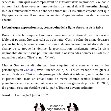
service militaire qu'il a accompli avant de s'installer dans la province. Coupable
ou non, Park Hyeon-gyu est renvoyé dans un tunnel dont il ressortira changé,
loin des traumatismes vécus dans ces années 80. Si les crimes cessent, c'est que
l'époque a changée. Il ne reste des années 80 que les mémoires de meurtre en
chacun.
Le burlesque expressionniste, contrepoint de la ligne abstraite de la fable
Bong mêle le burlesque à l'horreur comme une rétribution du réel face à une
fable qui pourrait être sans cela trop abstraite. C'est la scène du crime dévastée
par un tracteur, le commissaire qui tombe depuis la route avant d'accéder au
champ ou se trouve la victime, la reconstitution totalement ratée, la piste
improbable du tueur sans poil incitant Park à observer des hommes nus dans le
sauna; les baskets "Nice" et non "Nike".
Cho et Seo seront détruits par leur enquête vaine comme le seront les
personnages du
Zodiac
(David Fincher, 2007). Si Park en rechape, c'est grâce à
sa part d'enfance. C'est un sale gosse, parfois violent et tricheur, sans inspiration
et prétentieux, mais un enfant tout de même comme semble l'indiquer la
première scène ou un enfant mime ses paroles et ses gestes de policier. En 2003,
il a grandi, c'est une écolière qui lui parle. Tout est devenu ordinaire.
Jean-Luc Lacuve, le 3 juillet 2017