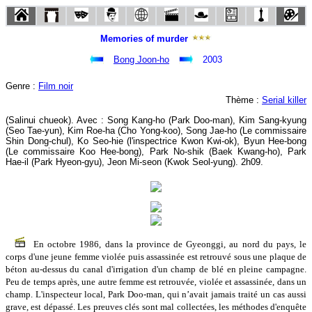
Memories of murder
Bong Joon-ho
2003
Genre :
Film noir
Thème :
Serial killer
(Salinui chueok). Avec : Song Kang-ho (Park Doo-man), Kim Sang-kyung
(Seo Tae-yun), Kim Roe-ha (Cho Yong-koo), Song Jae-ho (Le commissaire
Shin Dong-chul), Ko Seo-hie (l'inspectrice Kwon Kwi-ok), Byun Hee-bong
(Le commissaire Koo Hee-bong), Park No-shik (Baek Kwang-ho), Park
Hae-il (Park Hyeon-gyu), Jeon Mi-seon (Kwok Seol-yung). 2h09.
En octobre 1986, dans la province de Gyeonggi, au nord du pays, le
corps d'une jeune femme violée puis assassinée est retrouvé sous une plaque de
béton au-dessus du canal d'irrigation d'un champ de blé en pleine campagne.
Peu de temps après, une autre femme est retrouvée, violée et assassinée, dans un
champ. L'inspecteur local, Park Doo-man, qui n’avait jamais traité un cas aussi
grave, est dépassé. Les preuves clés sont mal collectées, les méthodes d'enquête