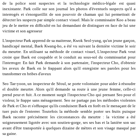
de la police sont suspectes et la technologie médico-légale est quasi
inexistante. Park colle sur son journal les photos d'éventuels suspects qu'il a
interrogés et s'enorgueillit de son pouvoir de chaman qui lui permettrait de
détecter les suspects par simple contact visuel. Mais le commissaire Koo a beau
jeu de le mettre en difficulté en lui demandant de distinguer en face de lui une
victime et son agresseur
L'inspecteur Park apprend de sa maitresse, Kwok Seol-yung, qu'un jeune garçon,
handicapé mental, Baek Kwang-ho, a été vu suivant la dernière victime le soir
du meurtre. En utilisant sa méthode de contact visuel, L'inspecteur Park veut
croire que Baek est coupable et le conduit au sous-sol du commissariat pour
l'interroger. En fait Park demande à son partenaire, l'inspecteur Cho, d'obtenir
les aveux de Baek en le frappant alors qu'il enregistre ses paroles pour les
transformer en bribes d'aveux
Seo Tae-yoon, un inspecteur de Séoul, se porte volontaire pour aider à résoudre
el double meurtre. Alors qu'il demande sa route à une jeune femme, celle-ci
prend peur et fuit. A ce moment surgit l'inspecteur Cho qui prenant Seo pour el
violeur, le frappe sans ménagement. Seo ne partage pas les méthodes violentes
de Park et Cho et s'offusque qu'ils conduisent Baek en forêt en le menaçant de le
tuer puis de l'enterrer. Toutefois la méthode semble porter ses fruits puisque
Baek raconte précisément les circonstances du meurtre : la victime a été
soigneusement ligotée avec son soutien-gorge, ses ses bas et la lanière son sac
avant d'être transportée à quelques dizaine de mètres et son visage masqué par
sa gaine.