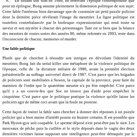
En situant son film en 1986, ne réservant l'époque contemporaine que
pour un épilogue, Bong assume pleinement la dimension politique de son sujet.
Cette fable l'intéresse bien davantage que de construire un petit puzzle policier
dont la dernière pièce révélerait l'image du meurtrier. La ligne politique est
toutefois contrebalancée par le burlesque expressionniste qui rend toute sa
saveur et son mystère à chacun des personnages. Tant est si bien que la béance
des meurtres de toutes sortes des années 80, même refermée en 2003, reste dans
l'inconscient de chacun; memories of murder.
Une fable politique
Plutôt que de chercher à résoudre son intrigue en dévoilant l'identité du
meurtrier, Bong fait du serial killer une métaphore de la violence politique de
l'époque, celle de la dictature miliaire de 1986, avant la première élection
présidentielle au suffrage universel direct de 1987. C'est parce que les brigades
de policiers sont mobilisées à Suwon, la capitale de la province, pour faire du
maintien de l'ordre que le quatrième meurtre n'a pu être empêché. C'est parce
qu'il y a un couvre-feu que Soe ne trouve pas d'aide pour empêcher le
cinquième. C'est parce que le politique pratique la violence qu'elle laisse les
policiers agir de même ceci avant que la foule ne proteste.
Cette façon de traiter la fable sans chercher à donner des réponses à un puzzle
policier qui a bien moins d'intérêt pourra en frustrer certains. Il est possible que
Park Hyeon-gyu soit coupable. Le sperme déposé n'est peut-être pas le sien. Les
morceaux de pêche puis la cuillère et le stylo déposés dans le vagin des deux
dernières victimes laisse supposer une intelligence peut-être détraquée par le