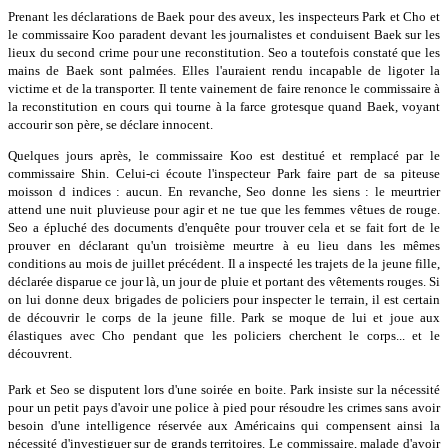
Prenant les déclarations de Baek pour des aveux, les inspecteurs Park et Cho et
le commissaire Koo paradent devant les journalistes et conduisent Baek sur les
lieux du second crime pour une reconstitution. Seo a toutefois constaté que les
mains de Baek sont palmées. Elles l'auraient rendu incapable de ligoter la
victime et de la transporter. Il tente vainement de faire renonce le commissaire à
la reconstitution en cours qui tourne à la farce grotesque quand Baek, voyant
accourir son père, se déclare innocent.
Quelques jours après, le commissaire Koo est destitué et remplacé par le
commissaire Shin. Celui-ci écoute l'inspecteur Park faire part de sa piteuse
moisson d indices : aucun. En revanche, Seo donne les siens : le meurtrier
attend une nuit pluvieuse pour agir et ne tue que les femmes vêtues de rouge.
Seo a épluché des documents d'enquête pour trouver cela et se fait fort de le
prouver en déclarant qu'un troisième meurtre à eu lieu dans les mêmes
conditions au mois de juillet précédent. Il a inspecté les trajets de la jeune fille,
déclarée disparue ce jour là, un jour de pluie et portant des vêtements rouges. Si
on lui donne deux brigades de policiers pour inspecter le terrain, il est certain
de découvrir le corps de la jeune fille. Park se moque de lui et joue aux
élastiques avec Cho pendant que les policiers cherchent le corps... et le
découvrent.
Park et Seo se disputent lors d'une soirée en boite. Park insiste sur la nécessité
pour un petit pays d'avoir une police à pied pour résoudre les crimes sans avoir
besoin d'une intelligence réservée aux Américains qui compensent ainsi la
nécessité d'investiguer sur de grands territoires. Le commissaire, malade d'avoir