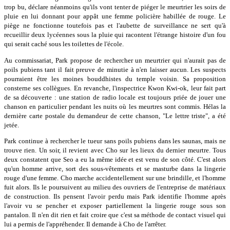
trop bu, déclare néanmoins qu'ils vont tenter de piéger le meurtrier les soirs de
pluie en lui donnant pour appât une femme policière habillée de rouge. Le
piège ne fonctionne toutefois pas et l'aubette de surveillance ne sert qu'à
recueillir deux lycéennes sous la pluie qui racontent l'étrange histoire d'un fou
qui serait caché sous les toilettes de l'école.
Au commissariat, Park propose de rechercher un meurtrier qui n'aurait pas de
poils pubiens tant il fait preuve de minutie à n'en laisser aucun. Les suspects
pourraient être les moines bouddhistes du temple voisin. Sa proposition
consterne ses collègues. En revanche, l'inspectrice Kwon Kwi-ok, leur fait part
de sa découverte : une station de radio locale est toujours priée de jouer une
chanson en particulier pendant les nuits où les meurtres sont commis. Hélas la
dernière carte postale du demandeur de cette chanson, "Le lettre triste", a été
jetée.
Park continue à rechercher le tueur sans poils pubiens dans les saunas, mais ne
trouve rien. Un soir, il revient avec Cho sur les lieux du dernier meurtre. Tous
deux constatent que Seo a eu la même idée et est venu de son côté. C'est alors
qu'un homme arrive, sort des sous-vêtements et se masturbe dans la lingerie
rouge d'une femme. Cho marche accidentellement sur une brindille, et l'homme
fuit alors. Ils le poursuivent au milieu des ouvriers de l'entreprise de matériaux
de construction. Ils pensent l'avoir perdu mais Park identifie l'homme après
l'avoir vu se pencher et exposer partiellement la lingerie rouge sous son
pantalon. Il n'en dit rien et fait croire que c'est sa méthode de contact visuel qui
lui a permis de l'appréhender. Il demande à Cho de l'arrêter.