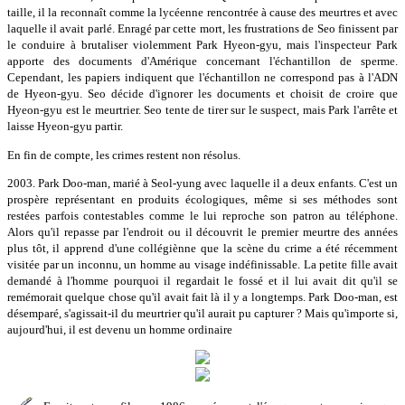
taille, il la reconnaît comme la lycéenne rencontrée à cause des meurtres et avec
laquelle il avait parlé. Enragé par cette mort, les frustrations de Seo finissent par
le conduire à brutaliser violemment Park Hyeon-gyu, mais l'inspecteur Park
apporte des documents d'Amérique concernant l'échantillon de sperme.
Cependant, les papiers indiquent que l'échantillon ne correspond pas à l'ADN
de Hyeon-gyu. Seo décide d'ignorer les documents et choisit de croire que
Hyeon-gyu est le meurtrier. Seo tente de tirer sur le suspect, mais Park l'arrête et
laisse Hyeon-gyu partir.
En fin de compte, les crimes restent non résolus.
2003. Park Doo-man, marié à Seol-yung avec laquelle il a deux enfants. C'est un
prospère représentant en produits écologiques, même si ses méthodes sont
restées parfois contestables comme le lui reproche son patron au téléphone.
Alors qu'il repasse par l'endroit ou il découvrit le premier meurtre des années
plus tôt, il apprend d'une collégiènne que la scène du crime a été récemment
visitée par un inconnu, un homme au visage indéfinissable. La petite fille avait
demandé à l'homme pourquoi il regardait le fossé et il lui avait dit qu'il se
remémorait quelque chose qu'il avait fait là il y a longtemps. Park Doo-man, est
désemparé, s'agissait-il du meurtrier qu'il aurait pu capturer ? Mais qu'importe si,
aujourd'hui, il est devenu un homme ordinaire