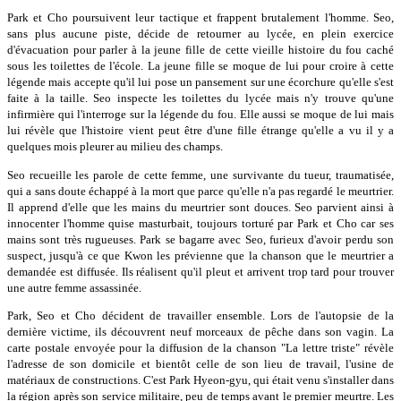
Park et Cho poursuivent leur tactique et frappent brutalement l'homme. Seo,
sans plus aucune piste, décide de retourner au lycée, en plein exercice
d'évacuation pour parler à la jeune fille de cette vieille histoire du fou caché
sous les toilettes de l'école. La jeune fille se moque de lui pour croire à cette
légende mais accepte qu'il lui pose un pansement sur une écorchure qu'elle s'est
faite à la taille. Seo inspecte les toilettes du lycée mais n'y trouve qu'une
infirmière qui l'interroge sur la légende du fou. Elle aussi se moque de lui mais
lui révèle que l'histoire vient peut être d'une fille étrange qu'elle a vu il y a
quelques mois pleurer au milieu des champs.
Seo recueille les parole de cette femme, une survivante du tueur, traumatisée,
qui a sans doute échappé à la mort que parce qu'elle n'a pas regardé le meurtrier.
Il apprend d'elle que les mains du meurtrier sont douces. Seo parvient ainsi à
innocenter l'homme quise masturbait, toujours torturé par Park et Cho car ses
mains sont très rugueuses. Park se bagarre avec Seo, furieux d'avoir perdu son
suspect, jusqu'à ce que Kwon les prévienne que la chanson que le meurtrier a
demandée est diffusée. Ils réalisent qu'il pleut et arrivent trop tard pour trouver
une autre femme assassinée.
Park, Seo et Cho décident de travailler ensemble. Lors de l'autopsie de la
dernière victime, ils découvrent neuf morceaux de pêche dans son vagin. La
carte postale envoyée pour la diffusion de la chanson "La lettre triste" révèle
l'adresse de son domicile et bientôt celle de son lieu de travail, l'usine de
matériaux de constructions. C'est Park Hyeon-gyu, qui était venu s'installer dans
la région après son service militaire, peu de temps avant le premier meurtre. Les