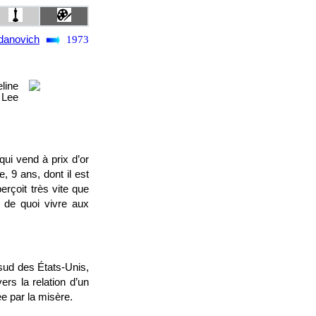
danovich
1973
line
 Lee
i vend à prix d’or
, 9 ans, dont il est
erçoit très vite que
t de quoi vivre aux
sud des États-Unis,
rs la relation d’un
e par la misère.