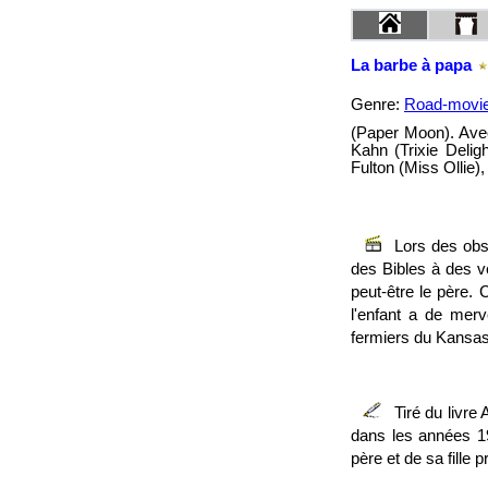
La barbe à papa
Genre:
Road-movi
(Paper Moon). Ave
Kahn (Trixie Delig
Fulton (Miss Ollie),
Lors des obs
des Bibles à des ve
peut-être le père. 
l'enfant a de merv
fermiers du Kansas
Tiré du livr
dans les années 19
père et de sa fille