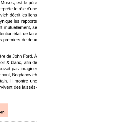
e Moses, est le père
rprète le rôle d’une
ich décrit les liens
cynique les rapports
ent mutuellement, se
ention était de faire
nts premiers de deux
lère de John Ford. À
oir & blanc, afin de
pouvait pas imaginer
uchant, Bogdanovich
tain. Il montre une
rvivent des laissés-