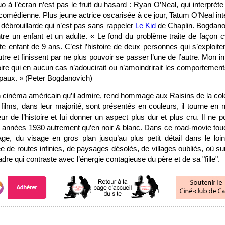
o à l’écran n’est pas le fruit du hasard : Ryan O’Neal, qui interprèt
 comédienne. Plus jeune actrice oscarisée à ce jour, Tatum O’Neal inte
t débrouillarde qui n’est pas sans rappeler
Le Kid
de Chaplin. Bogdanov
ntre un enfant et un adulte. « Le fond du problème traite de façon 
e enfant de 9 ans. C’est l’histoire de deux personnes qui s’exploit
utre et finissent par ne plus pouvoir se passer l’une de l’autre. Mon int
oire qui en aucun cas n’adoucirait ou n’amoindrirait les comporteme
paux. » (Peter Bogdanovich)
un cinéma américain qu’il admire, rend hommage aux Raisins de la co
ilms, dans leur majorité, sont présentés en couleurs, il tourne en n
r de l’histoire et lui donner un aspect plus dur et plus cru. Il ne 
 années 1930 autrement qu’en noir & blanc. Dans ce road-movie to
e, du visage en gros plan jusqu’au plus petit détail dans le loin
 de routes infinies, de paysages désolés, de villages oubliés, où su
re qui contraste avec l’énergie contagieuse du père et de sa "fille".