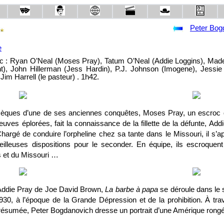
Peter Bog
e
c : Ryan O’Neal (Moses Pray), Tatum O’Neal (Addie Loggins), Made
ht), John Hillerman (Jess Hardin), P.J. Johnson (Imogene), Jessie
 Jim Harrell (le pasteur) . 1h42.
èques d’une de ses anciennes conquêtes, Moses Pray, un escroc qu
uves éplorées, fait la connaissance de la fillette de la défunte, Addie
Chargé de conduire l’orpheline chez sa tante dans le Missouri, il s’ap
eilleuses dispositions pour le seconder. En équipe, ils escroquen
 et du Missouri …
e Addie Pray de Joe David Brown,
La barbe à papa
se déroule dans le 
30, à l’époque de la Grande Dépression et de la prohibition. À trave
 présumée, Peter Bogdanovich dresse un portrait d’une Amérique rongé