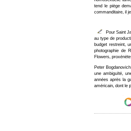
tend le piège dema
commanditaire, il j
Pour Saint Ja
au type de producti
budget restreint, 
photographie de R
Flowers, proxénète
Peter Bogdanovich, 
une ambiguïté, une
années après la g
américain, dont le 