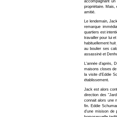
accompagnant un c
propriétaire. Mais,
amitié.
Le lendemain, Jack 
remarque immédiat
quartiers est inten
travailler pour lui
habituellement huit
au boulier ses cal
assassiné et Denho
L'année d'après, D
maisons closes de 
la visite d'Eddie 
établissement.
Jack est alors con
direction des "Jar
connait alors une 
fin. Eddie Schuman
d'une misison de p
homosexuelle tarif