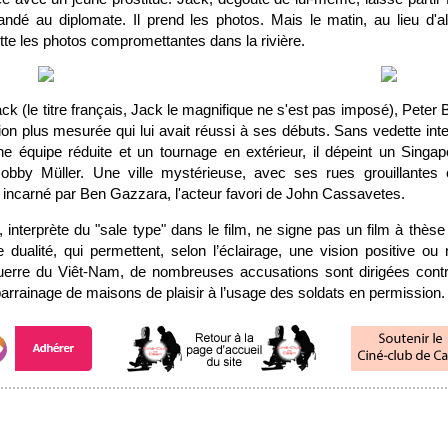
ndé au diplomate. Il prend les photos. Mais le matin, au lieu d'all
ette les photos compromettantes dans la rivière.
ck (le titre français, Jack le magnifique ne s'est pas imposé), Peter
on plus mesurée qui lui avait réussi à ses débuts. Sans vedette int
une équipe réduite et un tournage en extérieur, il dépeint un Singap
obby Müller. Une ville mystérieuse, avec ses rues grouillante
 incarné par Ben Gazzara, l'acteur favori de John Cassavetes.
interprète du "sale type" dans le film, ne signe pas un film à thèse
 dualité, qui permettent, selon l’éclairage, une vision positive ou
uerre du Viêt-Nam, de nombreuses accusations sont dirigées cont
parrainage de maisons de plaisir à l’usage des soldats en permission.