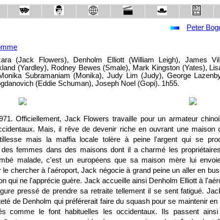
Peter Bog
homme
a (Jack Flowers), Denholm Elliott (William Leigh), James Vill
kland (Yardley), Rodney Bewes (Smale), Mark Kingston (Yates), Lis
Monika Subramaniam (Monika), Judy Lim (Judy), George Lazenby
ogdanovich (Eddie Schuman), Joseph Noel (Gopi). 1h55.
971. Officiellement, Jack Flowers travaille pour un armateur chino
ccidentaux. Mais, il rêve de devenir riche en ouvrant une maison
illesse mais la maffia locale tolère à peine l'argent qui se pro
 des femmes dans des maisons dont il a charmé les propriétaire
tombé malade, c'est un européens que sa maison mère lui envoi
 le chercher à l'aéroport, Jack négocie à grand peine un aller en bus 
n qui ne l'apprécie guère. Jack accueille ainsi Denholm Elliott à l'aé
ure pressé de prendre sa retraite tellement il se sent fatigué. Jac
eté de Denholm qui préférerait faire du squash pour se maintenir en
tués comme le font habituelles les occidentaux. Ils passent ains