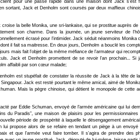
lient pour une passe rapide dans une maison dont Jack s'est f
 en sortant, Jack et Denholm sont coursés par deux maffieux chinois
croise la belle Monika, une sri-lankaise, qui se prostitue auprès de r
ement son charme. Dans la journée, un jeune serviteur de l'h
tionnellement écrasé pour l'intimider. Jack séduit néanmoins Monika 
 et dont il fait sa maitresse. En deux jours, Denholm a bouclé les com
 jours mais fait l'objet de la même méfiance de l'armateur qui reco
culs. Jack et Denholm promettent de se revoir l'an prochain... Si 
lm affaibli par son cœur malade;
enholm est stupéfait de constater la réussite de Jack à la tête de l
Singapour. Jack est resté pourtant le même amical, aimé de Monika
Schuman. Mais la pègre chinoise, qui détient le monopole de cette ac
tacté par Eddie Schuman, envoyé de l’armée américaine qui lui de
dins du Paradis", une maison de plaisirs pour les permissionnaire
nouvelle période de prospérité à laquelle le désengagement améric
 lui propose alors de se refaire en tendant un piège à un envoyé
aix et que l'armée veut faire tomber. Il s'agira de prendre des ph
ée avec un jeune prostitué. Jack, dégouté de lui-même, laisse parti