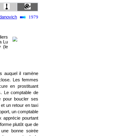
danovich
1979
iers
a Lu
 (le
is auquel il ramène
 close. Les femmes
cure en prostituant
s. Le comptable de
e pour boucler ses
et un retour en taxi
roport, un comptable
k apprécie pourtant
 forme plutôt que de
i une bonne soirée