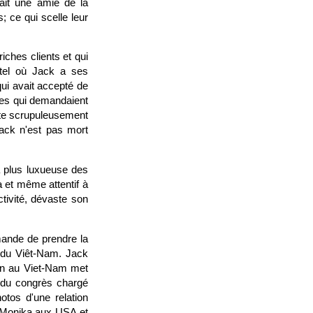
ait une amie de la
; ce qui scelle leur
iches clients et qui
ôtel où Jack a ses
qui avait accepté de
ptes qui demandaient
mpte scrupuleusement
jack n'est pas mort
a plus luxueuse des
 et même attentif à
tivité, dévaste son
mande de prendre la
s du Viêt-Nam. Jack
ain au Viet-Nam met
 du congrès chargé
otos d'une relation
r Monika aux USA et