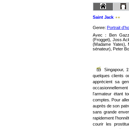
Saint Jack
Genre:
Portrait d'
Avec : Ben Gazzar
(Frogget), Joss Ac
(Madame Yates), 
sénateur), Peter B
Singapour, 1
quelques clients o
apprécient sa gent
occasionnellement
l'armateur étant 
comptes. Pour aller
auprès de son patro
sans grande enverg
rapidement l'honnêt
courir les prosti