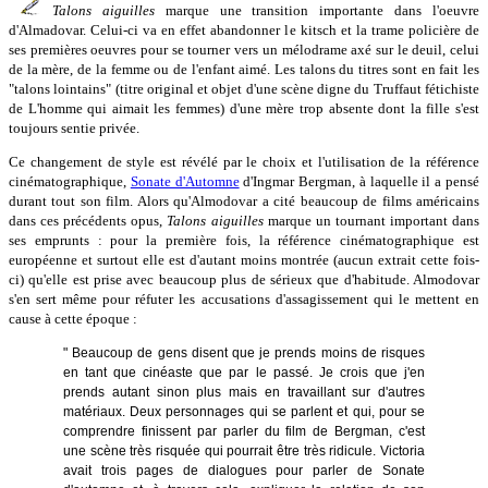
Talons aiguilles
marque une transition importante dans l'oeuvre
d'Almadovar. Celui-ci va en effet abandonner le kitsch et la trame policière de
ses premières oeuvres pour se tourner vers un mélodrame axé sur le deuil, celui
de la mère, de la femme ou de l'enfant aimé. Les talons du titres sont en fait les
"talons lointains" (titre original et objet d'une scène digne du Truffaut fétichiste
de L'homme qui aimait les femmes) d'une mère trop absente dont la fille s'est
toujours sentie privée.
Ce changement de style est révélé par le choix et l'utilisation de la référence
cinématographique,
Sonate d'Automne
d'Ingmar Bergman, à laquelle il a pensé
durant tout son film. Alors qu'Almodovar a cité beaucoup de films américains
dans ces précédents opus,
Talons aiguilles
marque un tournant important dans
ses emprunts : pour la première fois, la référence cinématographique est
européenne et surtout elle est d'autant moins montrée (aucun extrait cette fois-
ci) qu'elle est prise avec beaucoup plus de sérieux que d'habitude. Almodovar
s'en sert même pour réfuter les accusations d'assagissement qui le mettent en
cause à cette époque :
" Beaucoup de gens disent que je prends moins de risques
en tant que cinéaste que par le passé. Je crois que j'en
prends autant sinon plus mais en travaillant sur d'autres
matériaux. Deux personnages qui se parlent et qui, pour se
comprendre finissent par parler du film de Bergman, c'est
une scène très risquée qui pourrait être très ridicule. Victoria
avait trois pages de dialogues pour parler de Sonate