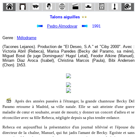
Talons aiguilles
Pedro Almodovar
1991
Genre :
Mélodrame
(Tacones Lejanos). Production de "El Deseo, S.A." et "Ciby 2000". Avec :
Victoria Abril (Rebeca), Marisa Paredes (Becky del Paramo, sa mère),
Miguel Bosé (le juge Dominguez/ Hugo/ Letal), Feodor Atkine (Manuel),
Miriam Diaz Aroca (Isabel), Christina Marcos (Paula), Bibi Andersen
(Chon). 1h53.
Après des années passées à l'étranger, la grande chanteuse Becky Del
Paramo retourne à Madrid, sa ville natale. Elle se sait atteinte d'une grave
maladie de cœur et souhaite, avant de mourir, y donner un concert d'adieu et se
réconcilier avec sa fille Rebeca, négligée depuis sa plus tendre enfance.
Rebeca est aujourd'hui la présentatrice d'un journal télévisé et l'épouse du
directeur de la chaîne, Manuel, qui fut jadis l'amant de Becky. Egoïste et sans