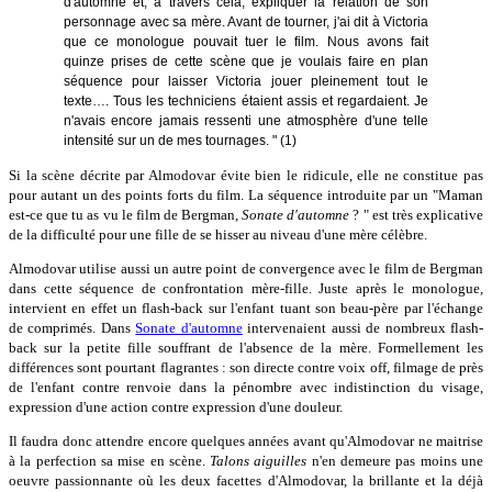
d'automne et, à travers cela, expliquer la relation de son
personnage avec sa mère. Avant de tourner, j'ai dit à Victoria
que ce monologue pouvait tuer le film. Nous avons fait
quinze prises de cette scène que je voulais faire en plan
séquence pour laisser Victoria jouer pleinement tout le
texte…. Tous les techniciens étaient assis et regardaient. Je
n'avais encore jamais ressenti une atmosphère d'une telle
intensité sur un de mes tournages. " (1)
Si la scène décrite par Almodovar évite bien le ridicule, elle ne constitue pas
pour autant un des points forts du film. La séquence introduite par un "Maman
est-ce que tu as vu le film de Bergman,
Sonate d'automne
? " est très explicative
de la difficulté pour une fille de se hisser au niveau d'une mère célèbre.
Almodovar utilise aussi un autre point de convergence avec le film de Bergman
dans cette séquence de confrontation mère-fille. Juste après le monologue,
intervient en effet un flash-back sur l'enfant tuant son beau-père par l'échange
de comprimés. Dans
Sonate d'automne
intervenaient aussi de nombreux flash-
back sur la petite fille souffrant de l'absence de la mère. Formellement les
différences sont pourtant flagrantes : son directe contre voix off, filmage de près
de l'enfant contre renvoie dans la pénombre avec indistinction du visage,
expression d'une action contre expression d'une douleur.
Il faudra donc attendre encore quelques années avant qu'Almodovar ne maitrise
à la perfection sa mise en scène.
Talons aiguilles
n'en demeure pas moins une
oeuvre passionnante où les deux facettes d'Almodovar, la brillante et la déjà