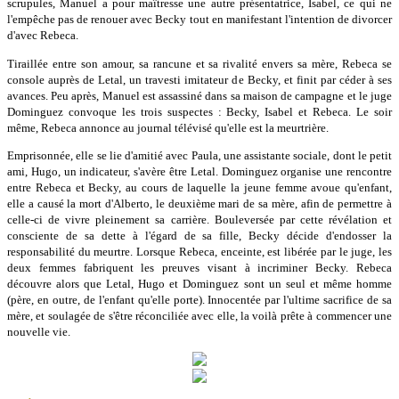
scrupules, Manuel a pour maîtresse une autre présentatrice, Isabel, ce qui ne
l'empêche pas de renouer avec Becky tout en manifestant l'intention de divorcer
d'avec Rebeca.
Tiraillée entre son amour, sa rancune et sa rivalité envers sa mère, Rebeca se
console auprès de Letal, un travesti imitateur de Becky, et finit par céder à ses
avances. Peu après, Manuel est assassiné dans sa maison de campagne et le juge
Dominguez convoque les trois suspectes : Becky, Isabel et Rebeca. Le soir
même, Rebeca annonce au journal télévisé qu'elle est la meurtrière.
Emprisonnée, elle se lie d'amitié avec Paula, une assistante sociale, dont le petit
ami, Hugo, un indicateur, s'avère être Letal. Dominguez organise une rencontre
entre Rebeca et Becky, au cours de laquelle la jeune femme avoue qu'enfant,
elle a causé la mort d'Alberto, le deuxième mari de sa mère, afin de permettre à
celle-ci de vivre pleinement sa carrière. Bouleversée par cette révélation et
consciente de sa dette à l'égard de sa fille, Becky décide d'endosser la
responsabilité du meurtre. Lorsque Rebeca, enceinte, est libérée par le juge, les
deux femmes fabriquent les preuves visant à incriminer Becky. Rebeca
découvre alors que Letal, Hugo et Dominguez sont un seul et même homme
(père, en outre, de l'enfant qu'elle porte). Innocentée par l'ultime sacrifice de sa
mère, et soulagée de s'être réconciliée avec elle, la voilà prête à commencer une
nouvelle vie.