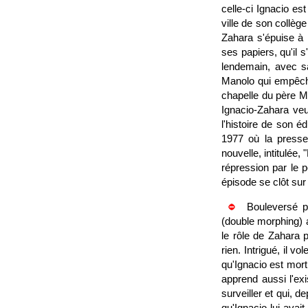
celle-ci Ignacio e
ville de son collèg
Zahara s'épuise à l
ses papiers, qu'il 
lendemain, avec sa
Manolo qui empêcha,
chapelle du père Ma
Ignacio-Zahara veu
l'histoire de son é
1977 où la presse 
nouvelle, intitulée,
répression par le p
épisode se clôt su
Bouleversé pa
(double morphing) a
le rôle de Zahara p
rien. Intrigué, il v
qu'Ignacio est mort 
apprend aussi l'ex
surveiller et qui, 
qu'Ignacio lui avai