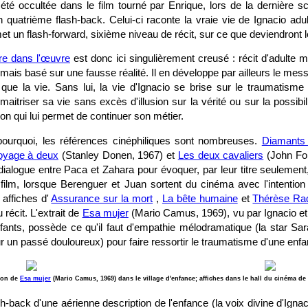
t été occultée dans le film tourné par Enrique, lors de la dernière s
quatrième flash-back. Celui-ci raconte la vraie vie de Ignacio adul
t un flash-forward, sixième niveau de récit, sur ce que deviendront
re dans l'œuvre
est donc ici singulièrement creusé : récit d'adulte m
 mais basé sur une fausse réalité. Il en développe par ailleurs le mess
que la vie. Sans lui, la vie d'Ignacio se brise sur le traumatisme 
maitriser sa vie sans excès d'illusion sur la vérité ou sur la possibi
tion qui lui permet de continuer son métier.
pourquoi, les références cinéphiliques sont nombreuses.
Diamants
oyage à deux
(Stanley Donen, 1967) et
Les deux cavaliers
(John For
ialogue entre Paca et Zahara pour évoquer, par leur titre seulement,
 film, lorsque Berenguer et Juan sortent du cinéma avec l'intention 
 affiches d'
Assurance sur la mort
,
La bête humaine
et
Thérèse Raq
u récit. L'extrait de
Esa mujer
(Mario Camus, 1969), vu par Ignacio e
nfants, possède ce qu'il faut d'empathie mélodramatique (la star Sa
 sur un passé douloureux) pour faire ressortir le traumatisme d'une enf
ion de
Esa mujer
(Mario Camus, 1969) dans le village d'enfance; affiches dans le hall du cinéma de
sh-back d'une aérienne description de l'enfance (la voix divine d'Ignac