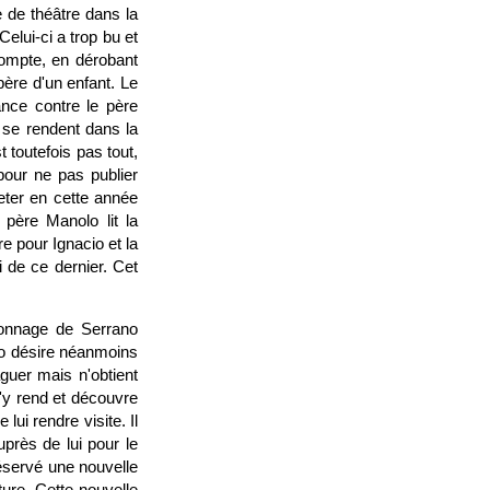
 de théâtre dans la
elui-ci a trop bu et
 compte, en dérobant
père d'un enfant. Le
ance contre le père
s se rendent dans la
 toutefois pas tout,
pour ne pas publier
heter en cette année
 père Manolo lit la
re pour Ignacio et la
i de ce dernier. Cet
sonnage de Serrano
cio désire néanmoins
aguer mais n'obtient
 s'y rend et découvre
lui rendre visite. Il
près de lui pour le
réservé une nouvelle
ture. Cette nouvelle