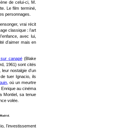
cène de celui-ci, M.
te. Le film terminé,
 les personnages.
ensonger, vrai récit
age classique : l'art
l'enfance, avec lui,
lité d'aimer mais en
 sur canapé
(Blake
d, 1961) sont cités
 leur nostalgie d'un
de tuer Ignacio, ils
uin,
où un meurtre
t Enrique au cinéma
ra Montiel, sa tenue
ance volée.
 Madrid.
io, l'investissement