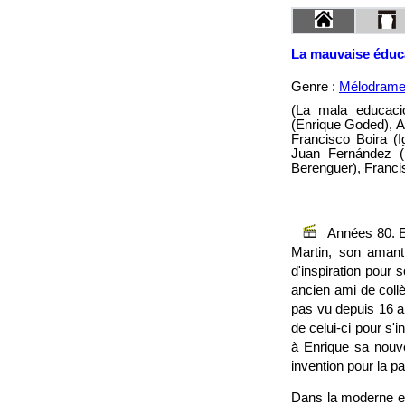
La mauvaise éduc
Genre :
Mélodram
(La mala educació
(Enrique Goded), Al
Francisco Boira (I
Juan Fernández (
Berenguer), Franci
Années 80. E
Martin, son amant 
d'inspiration pour 
ancien ami de collè
pas vu depuis 16 a
de celui-ci pour s'i
à Enrique sa nouvel
invention pour la p
Dans la moderne et 