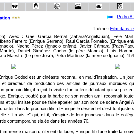
Pedro A
ation
e
Thème :
Film dans le
n). Avec : Gael García Bernal (Zahara/Ángel/Juan), Fele Mart
berto Ferreiro (Enrique Serrano), Raúl García Forneiro, (Enrique enfa
gnacio), Nacho Pérez (Ignacio enfant), Javier Cámara (Paca/Paqui
Martín), Daniel Giménez Cacho (le père Manolo), Lluís Homar
sco Maestre (Le père José), Petra Martínez (la mère de Ignacio). 1h4
nrique Goded est un cinéaste reconnu, en mal d'inspiration. Un jour
et directeur de production des articles de journaux morbides qui 
son prochain film, il reçoit la visite d'un acteur débutant qui se pré
ge. Enrique, troublé par la barbe de son ancien ami, reconnaît toutefo
ns et qui insiste pour se faire appeler par son nom de scène Angel A
ncruster dans le prochain film d'Enrique le dessert et c'est tout juste s'
le : "La visite" qui, dit-il, s'inspire de leur jeunesse dans le collè
artie contemporaine située dans les années 70.
immense maison qu'il vient de louer, Enrique lit d'une traite la nouv