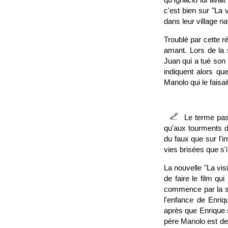
c'est bien sur "La 
dans leur village na
Troublé par cette r
amant. Lors de la s
Juan qui a tué son 
indiquent alors qu
Manolo qui le faisa
Le terme pass
qu'aux tourments do
du faux que sur l'ir
vies brisées que s'i
La nouvelle "La vis
de faire le film qu
commence par la soi
l'enfance de Enriq
après que Enrique s
père Manolo est dev