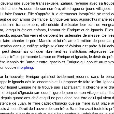
st devenu une superbe transsexuelle, Zahara, revenue avec sa troupe
e d'enfance. Au cours de son numéro, elle drague un jeune villageois. C
ui faire l'amour. Elle s'apprête à le détrousser lorsqu'elle se rend
s'agit de son amour d'enfance, Enrique Serrano, aujourd'hui marié et 
 copine transsexuelle, elle décide d'exécuter leur plan de venge
 lorsqu'ils étaient enfants, l'amour de Enrique et de Ignacio. Elle
nolo, aujourd'hui vieilli et dérobent les ustensiles de messe. Ce n'est
t faire chanter le père Manolo et lui réclame 1 million de pesetas 
ducation dans le collège religieux q'une télévision est prête à lui ac
peut désormais critiquer librement les institutions religieuses. Le
 "La visite" et qui raconte l'amour de Enrique et Ignacio, le désir du prêt
ère Manolo de l'amour entre Ignacio et Enrique qui aboutit au renvo
r un double
morphing
.
r la nouvelle, Enrique qui s'est évidement reconnu dans le per
ppelle Ignacio dès le lendemain et lui propose de faire le film. Igna
our lequel Enrique ne le trouve pas satisfaisant. Il cherche à le dr
ole le briquet d'Ignacio sur lequel figure le nom de son village natal. Il
depuis quatre ans déjà et qu'il ne peut donc pas être celui qui vient de 
istence de Juan, le frère cadet d'Ignacio que sa mère avait placé au
depuis à tout détruit de l'œuvre de son frère. Sa mère avait toutefois p
t envoyée avant de mourir et qui s'était perdue au ministère de la cul