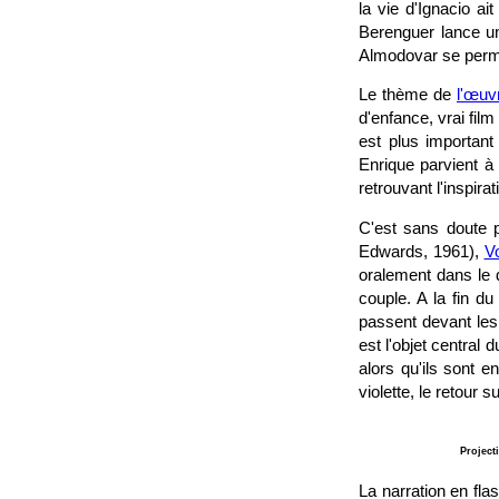
la vie d'Ignacio ai
Berenguer lance un 
Almodovar se perme
Le thème de
l'œuv
d'enfance, vrai film
est plus important 
Enrique parvient à 
retrouvant l'inspira
C'est sans doute 
Edwards, 1961),
V
oralement dans le d
couple. A la fin du
passent devant les
est l'objet central d
alors qu'ils sont e
violette, le retour
Project
La narration en fla