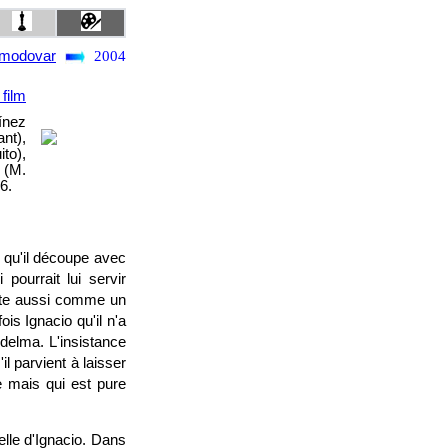
lmodovar
2004
 film
ínez
nt),
to),
 (M.
6.
 qu'il découpe avec
pourrait lui servir
sente aussi comme un
is Ignacio qu'il n'a
delma. L'insistance
il parvient à laisser
ge mais qui est pure
elle d'Ignacio. Dans