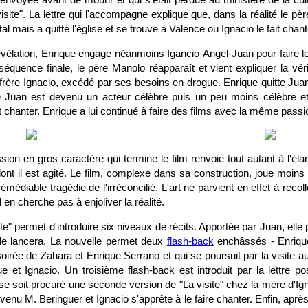
visite". La lettre qui l'accompagne explique que, dans la réalité le pè
tal mais a quitté l'église et se trouve à Valence ou Ignacio le fait chant
évélation, Enrique engage néanmoins Igancio-Angel-Juan pour faire le
équence finale, le père Manolo réapparaît et vient expliquer la vér
frère Ignacio, excédé par ses besoins en drogue. Enrique quitte Jua
e Juan est devenu un acteur célèbre puis un peu moins célèbre et 
it chanter. Enrique a lui continué à faire des films avec la même passi
ion en gros caractère qui termine le film renvoie tout autant à l'élan
nt il est agité. Le film, complexe dans sa construction, joue moins s
rémédiable tragédie de l'irréconcilié. L'art ne parvient en effet à rec
l en cherche pas à enjoliver la réalité.
ite" permet d'introduire six niveaux de récits. Apportée par Juan, elle
i le lancera. La nouvelle permet deux
flash-back
enchâssés - Enrique 
rée de Zahara et Enrique Serrano et qui se poursuit par la visite au
ue et Ignacio. Un troisième flash-back est introduit par la lettre p
e soit procuré une seconde version de "La visite" chez la mère d'Ig
enu M. Beringuer et Ignacio s'apprête à le faire chanter. Enfin, après