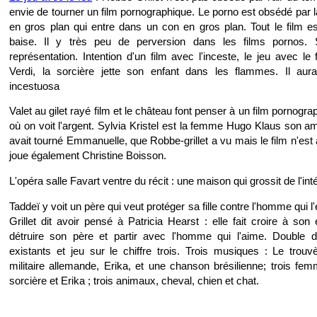
envie de tourner un film pornographique. Le porno est obsédé par la
en gros plan qui entre dans un con en gros plan. Tout le film es
baise. Il y très peu de perversion dans les films pornos. S
représentation. Intention d'un film avec l'inceste, le jeu avec le
Verdi, la sorcière jette son enfant dans les flammes. Il aura
incestuosa
Valet au gilet rayé film et le château font penser à un film pornogr
où on voit l'argent. Sylvia Kristel est la femme Hugo Klaus son am
avait tourné Emmanuelle, que Robbe-grillet a vu mais le film n'est 
joue également Christine Boisson.
L'opéra salle Favart ventre du récit : une maison qui grossit de l'inté
Taddeï y voit un père qui veut protéger sa fille contre l'homme qui 
Grillet dit avoir pensé à Patricia Hearst : elle fait croire à so
détruire son père et partir avec l'homme qui l'aime. Double
existants et jeu sur le chiffre trois. Trois musiques : Le trou
militaire allemande, Erika, et une chanson brésilienne; trois fem
sorcière et Erika ; trois animaux, cheval, chien et chat.