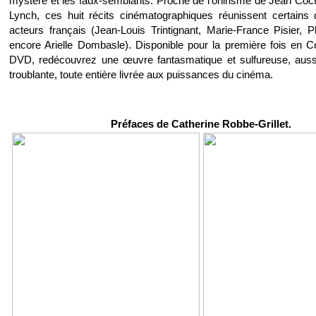
mystère et les faux-semblants. Proche de l’onirisme de Jean Coc
Lynch, ces huit récits cinématographiques réunissent certains
acteurs français (Jean-Louis Trintignant, Marie-France Pisier, P
encore Arielle Dombasle). Disponible pour la première fois en Co
DVD, redécouvrez une œuvre fantasmatique et sulfureuse, auss
troublante, toute entière livrée aux puissances du cinéma.
Préfaces de Catherine Robbe-Grillet.