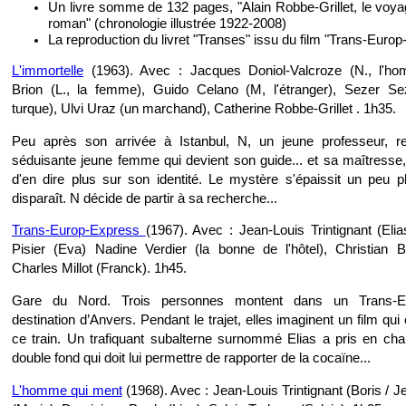
Un livre somme de 132 pages, "Alain Robbe-Grillet, le voy
roman" (chronologie illustrée 1922-2008)
La reproduction du livret "Transes" issu du film "Trans-Euro
L'immortelle
(1963). Avec : Jacques Doniol-Valcroze (N., l'ho
Brion (L., la femme), Guido Celano (M, l'étranger), Sezer S
turque), Ulvi Uraz (un marchand), Catherine Robbe-Grillet . 1h35.
Peu après son arrivée à Istanbul, N, un jeune professeur, r
séduisante jeune femme qui devient son guide... et sa maîtresse,
d'en dire plus sur son identité. Le mystère s'épaissit un peu p
disparaît. N décide de partir à sa recherche...
Trans-Europ-Express
(1967). Avec : Jean-Louis Trintignant (Eli
Pisier (Eva) Nadine Verdier (la bonne de l'hôtel), Christian Ba
Charles Millot (Franck). 1h45.
Gare du Nord. Trois personnes montent dans un Trans-E
destination d’Anvers. Pendant le trajet, elles imaginent un film 
ce train. Un trafiquant subalterne surnommé Elias a pris en cha
double fond qui doit lui permettre de rapporter de la cocaïne...
L'homme qui ment
(1968). Avec : Jean-Louis Trintignant (Boris / J