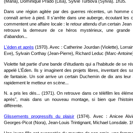
(Maria), Dominique Prado (Lisa), Sylvie Turbova (Sylvia). 1h35.
Dans une région agitée par des guerres récentes, un homme 
connaît arrive à pied. Il s’arrête dans une auberge, écoutant les 
commentent une affaire locale : le retour attendu d’un certain Jean
retrouve la demeure de ce héros mystérieux, une grande 
d’abandon...
L'éden et après
(1970). Avec : Catherine Jourdan (Violette), Lorrai
Eve), Sylvain Corthay (Jean-Pierre), Richard Leduc (Marc-Antoine
Violette fait partie d’une bande d’étudiants qui a l’habitude de se r
appelé L’Éden. Ils y imaginent des projets libres, inventant des s
de fantaisie. Un soir arrive un certain Duchemin de dix ans leur 
rapidement le metteur en scène...
N. a pris les dés... (1971). On retrouve dans ce téléfilm les éléme
après", mais dans un nouveau montage, si bien que l'histoir
différente.
Glissements progressifs du plaisir
(1974). Avec : Anicee Alvin
Georges-Picot (Nora), Jean-Louis Trintignant, Michael Lonsdale. 1