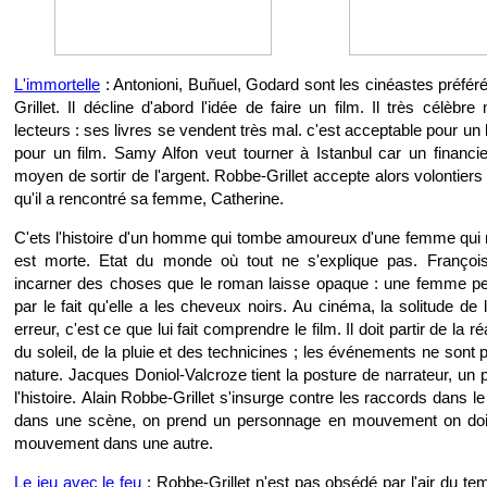
L'immortelle
: Antonioni, Buñuel, Godard sont les cinéastes préfér
Grillet. Il décline d'abord l'idée de faire un film. Il très célèbr
lecteurs : ses livres se vendent très mal. c'est acceptable pour un li
pour un film. Samy Alfon veut tourner à Istanbul car un financie
moyen de sortir de l'argent. Robbe-Grillet accepte alors volontiers 
qu'il a rencontré sa femme, Catherine.
C'ets l'histoire d'un homme qui tombe amoureux d'une femme qui n
est morte. Etat du monde où tout ne s'explique pas. François
incarner des choses que le roman laisse opaque : une femme pe
par le fait qu'elle a les cheveux noirs. Au cinéma, la solitude de 
erreur, c'est ce que lui fait comprendre le film. Il doit partir de la r
du soleil, de la pluie et des technicines ; les événements ne sont 
nature. Jacques Doniol-Valcroze tient la posture de narrateur, un
l'histoire.
Alain Robbe-Grillet s'insurge contre les raccords dans l
dans une scène, on prend un personnage en mouvement on doit
mouvement dans une autre.
Le jeu avec le feu
: Robbe-Grillet n'est pas obsédé par l'air du te