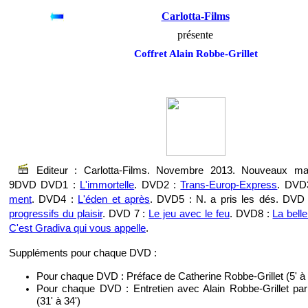
Carlotta-Films
présente
Coffret Alain Robbe-Grillet
Editeur : Carlotta-Films. Novembre 2013. Nouveaux mas
9DVD DVD1 :
L'immortelle
. DVD2 :
Trans-Europ-Express
. DVD
ment
. DVD4 :
L'éden et après
. DVD5 : N. a pris les dés. DVD
progressifs du plaisir
. DVD 7 :
Le jeu avec le feu
. DVD8 :
La belle
C'est Gradiva qui vous appelle
.
Suppléments pour chaque DVD :
Pour chaque DVD : Préface de Catherine Robbe-Grillet (5' à 
Pour chaque DVD : Entretien avec Alain Robbe-Grillet par
(31' à 34')