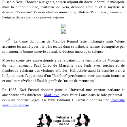
Eusebio Nera, l’homme aux gants, ancien adjoint du docteur Serral le manipule
mais la bonne d’Orlac, maîtresse de Nera, dénonce celui-ci et le mystère se
dissipe: "l’assassin" Vasseur était un innocent guillotiné. Paul Orlac, rassuré sur
l'origine de ses mains va pouvoir rejouer.
La trame du roman de Maurice Renard reste inchangée mais Wiene
accentue les archétypes : le père reclus dans sa haine, la femme rédemptrice par
son amour, la bonne asservie au mal, le docteur imbu de sa science.
Mise en scène très expressionniste de la catastrophe ferroviaire de Montgeron
du train ramenant Paul Orlac de Marseille vers Paris avec torches et de
flambeaux éclairant des victimes affolées. Hallucinée aussi la dernière nuit à
l’hôpital avec l’apparition d’un "fantôme" persécuteur, avec une main immense
et une lettre révélant à Paul la greffe de "mains de meurtriers".
En 1935, Karl Freund donnera pour la Universal une version parlante et
américaine très différente,
Mad love
, avec Peter Lorre dans le rôle principal...
celui du docteur Gogol. En 1960 Edmond T. Greville donnera une
troisième
version du roman
.