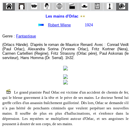
Les mains d'Orlac
Robert Wiene
1924
Genre :
Fantastique
(Orlacs Hände). D'après le roman de Maurice Renard. Avec : Conrad Veidt
(Paul Orlac), Alexandra Sorina (Yvonne Orlac), Fritz Kortner (Nera),
Carmen Cartellieri (Regine), Fritz Strassny (Orlac père), Paul Askonas (le
serviteur), Hans Homma (Dr. Serral). 1h32.
Le grand pianiste Paul Orlac est victime d'un accident de chemin de fer,
qui le blesse gravement à la tête et le prive de ses mains. Le docteur Serral lui
greffe celles d'un assassin fraîchement guillotiné. Dès lors, Orlac se demande s'il
n’a pas hérité de penchants criminels que veulent perpétuer ses nouvelles
mains. Il souffre de plus en plus d'hallucinations, et s'enfonce dans la
dépression. Les mystères se multiplient autour d'Orlac, et ses angoisses le
poussent à douter de son corps, de ses mains.