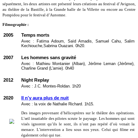
séparément, les deux artistes ont présenté leurs créations au festival d’Avignon,
au théâtre de la Bastille, à la Grande halle de la Villette ou encore au Centre
Pompidou pour le festival d’Automne.
Filmographie :
2005
Temps morts
Avec : Fatima Adoum, Saïd Amadis, Samuel Cahu, Salim
Kechiouche,Sabrina Ouazani. 0h20.
2007
Les hommes sans gravité
Avec : Mathieu Montanier (Alban), Jérôme Leman (Jérôme),
Charline Grand (L'amie). 0h40
2012
Night Replay
Avec : J.C. Montes-Roldan. 1h20
2020
Il n’y aura plus de nuit
Avec : la voix de Nathalie Richard. 1h15.
Des images provenant d’hélicoptères sur le théâtre des opérations.
L’œil insatiable des pilotes scrute le paysage. Les hommes qui sont
visés ignorent qu’ils le sont, ils n’ont pas repéré d’où venait la
menace. L’intervention a lieu sous nos yeux. Celui qui filme est
également celui qui tue.