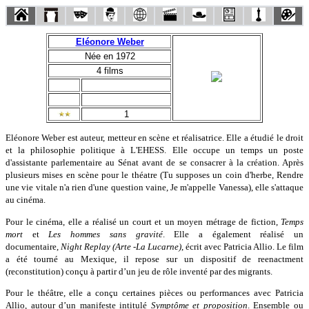
Eléonore Weber
Née en 1972
4 films
1
Eléonore Weber est auteur, metteur en scène et réalisatrice. Elle a étudié le droit
et la philosophie politique à L'EHESS. Elle occupe un temps un poste
d'assistante parlementaire au Sénat avant de se consacrer à la création. Après
plusieurs mises en scène pour le théatre (Tu supposes un coin d'herbe, Rendre
une vie vitale n'a rien d'une question vaine, Je m'appelle Vanessa), elle s'attaque
au cinéma.
Pour le cinéma, elle a réalisé un court et un moyen métrage de fiction,
Temps
mort
et
Les hommes sans gravité
. Elle a également réalisé un
documentaire,
Night Replay (Arte -La Lucarne)
, écrit avec Patricia Allio. Le film
a été tourné au Mexique, il repose sur un dispositif de reenactment
(reconstitution) conçu à partir d’un jeu de rôle inventé par des migrants.
Pour le théâtre, elle a conçu certaines pièces ou performances avec Patricia
Allio, autour d’un manifeste intitulé
Symptôme et proposition
. Ensemble ou