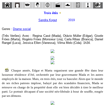
Trois étés
Sandra Kogut
2019
Genre :
Drame social
(Três Verões). Avec : Regina Casé (Mada), Otávio Müller (Edgar), Gisele
Fróes (Marta), Rogério Fróes (Monsieur Lira), Carla Ribas (Branca), Daniel
Rangel (Luca), Jessica Ellen (Vanessa), Vilma Melo (Cida). 1h34.
Chaque année, Edgar et Marta organisent une grande fête dans leur
luxueuse résidence d’été, orchestrée par leur gouvernante Mada et les autres
employés de la maison. Mais, en trois étés, tout va basculer. Alors que le monde
de ses riches patrons implose, balayé par des scandales financiers, Mada se
retrouve en charge de la propriété dont elle est bien décidée à tirer le meilleur
parti. Le portrait décapant d’une société néo-libérale à bout de souffle, rongée
par ses démons.