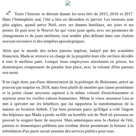
Toute l’histoire se déroule durant les trois étés de 2015, 2016 et 2017.
Dans l’hémisphère sud, l’été a lieu en décembre et janvier. Les tensions sont
plus aigües, quand arrive Noël, avec ses drames familiaux, ses joies et ses
peines. Et puis avec le Nouvel An qui vient juste après, avec ses promesses de
changements et de jours meilleurs, tout semble plus délirant dans une chaleur
souvent excessive et des tempêtes apocalyptiques.
Alors que le monde des riches patrons implose, balayé par des scandales
financiers, Mada se retrouve en charge de la propriété dont elle est bien décidée
à tirer le meilleur parti. Lorsque leurs employeurs atterrissent en prison, les
domestiques s'empressent de prendre leur place, avec la volonté d'être patrons
eux-aussi.
Il ne s'agit donc pas d'une dénonciation de la politique de Bolsonaro, arrivé au
pouvoir par surprise en 2018, mais bien plutôt de montrer que classe possédante
et la petite classe moyenne aspirent à la même volonté d'enrichissement et
rejettent ainsi les vieilles valeurs humanistes. Même le vieux monsieur Lira se
met à spéculer sur les bénéfices que lui rapportera la transformation de la
maison en location Airbnb. C'est bien pourtant parce qu'Edgar a volé l'argent
des hôpitaux que Mada a perdu sa fille un horrible soir de Noël où personne ne
pouvait la soigner faute de moyens. Mais amnésiques sous la chaleur de l'été,
patrons et domestiques préfèrent une extrême droite promettant la fortune à la
refondation d'un pacte social assurant des services publics pour tous.