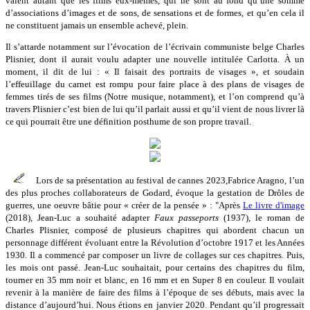
valent autant que les films eux-mêmes, qui ne sont au fond qu’une somme
d’associations d’images et de sons, de sensations et de formes, et qu’en cela il
ne constituent jamais un ensemble achevé, plein.
Il s’attarde notamment sur l’évocation de l’écrivain communiste belge Charles
Plisnier, dont il aurait voulu adapter une nouvelle intitulée Carlotta. À un
moment, il dit de lui : « Il faisait des portraits de visages », et soudain
l’effeuillage du carnet est rompu pour faire place à des plans de visages de
femmes tirés de ses films (Notre musique, notamment), et l’on comprend qu’à
travers Plisnier c’est bien de lui qu’il parlait aussi et qu’il vient de nous livrer là
ce qui pourrait être une définition posthume de son propre travail.
Lors de sa présentation au festival de cannes 2023,Fabrice Aragno, l’un
des plus proches collaborateurs de Godard, évoque la gestation de Drôles de
guerres, une oeuvre bâtie pour « créer de la pensée » : "Après
Le livre d'image
(2018), Jean-Luc a souhaité adapter
Faux passeports
(1937), le roman de
Charles Plisnier, composé de plusieurs chapitres qui abordent chacun un
personnage différent évoluant entre la Révolution d’octobre 1917 et les Années
1930. Il a commencé par composer un livre de collages sur ces chapitres. Puis,
les mois ont passé. Jean-Luc souhaitait, pour certains des chapitres du film,
tourner en 35 mm noir et blanc, en 16 mm et en Super 8 en couleur. Il voulait
revenir à la manière de faire des films à l’époque de ses débuts, mais avec la
distance d’aujourd’hui. Nous étions en janvier 2020. Pendant qu’il progressait