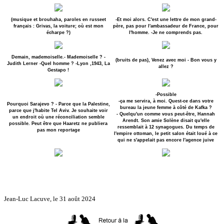
(musique et brouhaha, paroles en russeet
-Et moi alors. C'est une lettre de mon grand-
français : Grivas, la voiture; où est mon
père, pas pour l'ambassadeur de France, pour
écharpe ?)
l'homme. -Je ne comprends pas.
Demain, mademoiselle.- Mademoiselle ? -
(bruits de pas), Venez avec moi - Bon vous y
Judith Lerner -Quel homme ? -Lyon ,1943, La
allez ?
Gestapo !
-Possible
-ça me servira, à moi. Quest-ce dans votre
Pourquoi Sarajevo ? - Parce que la Palestine,
bureau la jeune femme à côté de Kafka ?
parce que j'habite Tel Aviv. Je souhaite voir
- Quelqu'un comme vous peut-être, Hannah
un endroit où une réconciliation semble
Arendt. Son amie Solène disait qu'elle
possible. Peut être que Haaretz ne publiera
ressemblait à 12 synagogues. Du temps de
pas mon reportage
l'empire ottoman, le petit salon était loué à ce
qui ne s'appelait pas encore l'agence juive
Jean-Luc Lacuve, le 31 août 2024