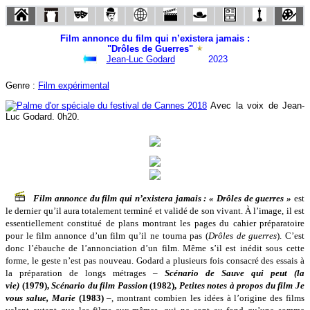
Film annonce du film qui n’existera jamais :
"Drôles de Guerres"
Jean-Luc Godard
2023
Genre :
Film expérimental
Avec la voix de Jean-
Luc Godard. 0h20.
Film annonce du film qui n’existera jamais : « Drôles de guerres »
est
le dernier qu’il aura totalement terminé et validé de son vivant. À l’image, il est
essentiellement constitué de plans montrant les pages du cahier préparatoire
pour le film annonce d’un film qu’il ne tourna pas (
Drôles de guerres
). C’est
donc l’ébauche de l’annonciation d’un film. Même s’il est inédit sous cette
forme, le geste n’est pas nouveau. Godard a plusieurs fois consacré des essais à
la préparation de longs métrages –
Scénario de Sauve qui peut (la
vie)
(1979),
Scénario du film Passion
(1982),
Petites notes à propos du film Je
vous salue, Marie
(1983)
–, montrant combien les idées à l’origine des films