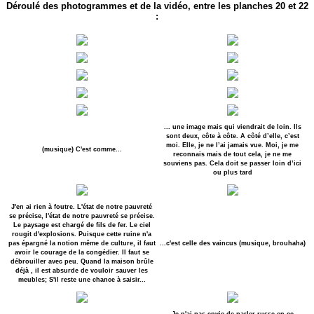
Déroulé des photogrammes et de la vidéo, entre les planches 20 et 22
:
... une image mais qui viendrait de loin. Ils
sont deux, côte à côte. A côté d’elle, c’est
moi. Elle, je ne l’ai jamais vue. Moi, je me
(musique) C'est comme...
reconnais mais de tout cela, je ne me
souviens pas. Cela doit se passer loin d’ici
ou plus tard
J'en ai rien à foutre. L'état de notre pauvreté
se précise, l'état de notre pauvreté se précise.
Le paysage est chargé de fils de fer. Le ciel
rougit d'explosions. Puisque cette ruine n'a
pas épargné la notion même de culture, il faut
...c'est celle des vaincus (musique, brouhaha)
avoir le courage de la congédier. Il faut se
débrouiller avec peu. Quand la maison brûle
déjà , il est absurde de vouloir sauver les
meubles; S'il reste une chance à saisir...
Je n'ai pas envie de parler russe en ce