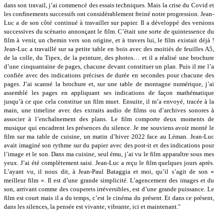
dans son travail, j’ai commencé des essais techniques. Mais la crise du Covid et
les confinements successifs ont considérablement freiné notre progression. Jean-
Luc a de son côté continué à travailler sur papier. Il a développé des versions
successives du scénario annonçant le film. C’était une sorte de quintessence du
film à venir, un chemin vers son origine, et à travers lui, le film existait déjà !
Jean-Luc a travaillé sur sa petite table en bois avec des moitiés de feuilles A5,
de la colle, du Tipex, de la peinture, des photos… et il a réalisé une brochure
d’une cinquantaine de pages, chacune devant constituer un plan. Puis il me l’a
confiée avec des indications précises de durée en secondes pour chacune des
pages. J’ai scanné la brochure et, sur une table de montagne numérique, j’ai
assemblé les pages en appliquant ses indications de façon mathématique
jusqu’à ce que cela constitue un film muet. Ensuite, il m’a envoyé, tracée à la
main, une timeline avec des extraits audio de films ou d’archives sonores à
associer à l’enchaînement des plans. Le film comporte deux moments de
musique qui encadrent les présences du silence. Je me souviens avoir monté le
film sur ma table de cuisine, un matin d’hiver 2022 face au Léman. Jean-Luc
avait imaginé son rythme sur du papier avec des post-it et des indications pour
l’image et le son. Dans ma cuisine, seul ému, j’ai vu le film apparaître sous mes
yeux. J’ai été complètement saisi. Jean-Luc a reçu le film quelques jours après.
L’ayant vu, il nous dit, à Jean-Paul Bataggia et moi, qu’il s’agit de son «
meilleur film ». Il est d’une grande simplicité. L’agencement des images et du
son, arrivant comme des couperets irréversibles, est d’une grande puissance. Le
film est court mais il a du temps, c’est le cinéma du présent. Et dans ce présent,
dans les silences, la pensée est vivante, vibrante, ici et maintenant."