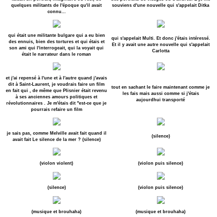
quelques militants de l'époque qu'il avait
souviens d'une nouvelle qui s'appelait Ditka
connu...
qui était une militante bulgare qui a eu bien
qui s'appelait Multi. Et donc j'étais intéressé.
des ennuis, bien des tortures et qui étais et
Et il y avait une autre nouvelle qui s'appelait
son ami qui l'interrogeait, qui la voyait qui
Carlotta
était le narrateur dans le roman
et j'ai repensé à l'une et à l'autre quand j'avais
dit à Saint-Laurent, je voudrais faire un film
tout en sachant le faire maintenant comme je
en fait qui , de même que Plisnier était revenu
les fais mais aussi comme si j'étais
à ses anciennes amours politiques et
aujourdhui transporté
révolutionnaires . Je m'étais dit "est-ce que je
pourrais refaire un film
je sais pas, comme Melville avait fait quand il
(silence)
avait fait Le silence de la mer ? (silence)
(violon violent)
(violon puis silence)
(silence)
(violon puis silence)
(musique et brouhaha)
(musique et brouhaha)