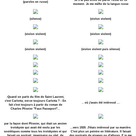
(paroles en russe)
moment. Je me méfie de la langue russe
(silence)
(violon violent)
(violon violent)
(violon violent)
(violon violent)
(violon violent puis silence)
-Quand on parle du film de Saint Laurent,
c'est Carlotta; est-ce toujours Carlotta ? - En
.. où j'avais été intéressé ...
fait c'est toujours à partir du roman de
Charles Plisnier "Faux Passeport"...
par la façon dont Plisnier, qui était un ancien
trotskyste qui avait été exclu par les
...vers 1920. J'étais intéressé par sa manière.
soviétiques comme tous les trotskystes et qui
C'est plus un peintre en littérature. Il faisait
faisait un portrait, imaginaire ou réel, de
des portraits de visages ou d'allures. E je me