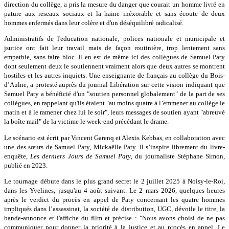
direction du collège, a pris la mesure du danger que courait un homme livré en
pature aux reseaux sociaux et la haine inéxorable et sans écoute de deux
hommes enfermés dans leur colère et d'un déséquilibré radicalisé.
Administratifs de l'education nationale, polices nationale et municipale et
jsutice ont fait leur travail mais de façon routinière, trop lentement sans
empathie, sans faire bloc. Il en est de même ici des collègues de Samuel Paty
dont seulement deux le soutiennent vraiment alors que deux autres se montrent
hostiles et les autres inquiets. Une enseignante de français au collège du Bois-
d’Aulne, a protesté auprès du journal Libération sur cette vision indiquant que
Samuel Paty a bénéficié d'un "soutien personnel globalement" de la part de ses
collègues, en rappelant qu'ils étaient "au moins quatre à l’emmener au collège le
matin et à le ramener chez lui le soir", leurs messages de soutien ayant "abreuvé
la boîte mail" de la victime le week-end précédant le drame.
Le scénario est écrit par Vincent Garenq et Alexis Kebbas, en collaboration avec
une des sœurs de Samuel Paty, Mickaëlle Paty. Il s’inspire librement du livre-
enquête,
Les derniers Jours de Samuel Paty
, du journaliste Stéphane Simon,
publié en 2023.
Le tournage débute dans le plus grand secret le 2 juillet 2025 à Noisy-le-Roi,
dans les Yvelines, jusqu'au 4 août suivant. Le 2 mars 2026, quelques heures
après le verdict du procès en appel de Paty concernant les quatre hommes
impliqués dans l’assassinat, la société de distribution, UGC, dévoile le titre, la
bande-annonce et l'affiche du film et précise : "Nous avons choisi de ne pas
communiquer pour donner la priorité à la justice et au procès en appel. Le