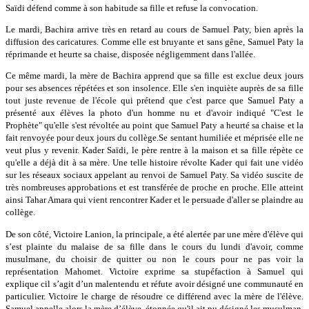
Saïdi défend comme à son habitude sa fille et refuse la convocation.
Le mardi, Bachira arrive très en retard au cours de Samuel Paty, bien après la
diffusion des caricatures. Comme elle est bruyante et sans gêne, Samuel Paty la
réprimande et heurte sa chaise, disposée négligemment dans l'allée.
Ce même mardi, la mère de Bachira apprend que sa fille est exclue deux jours
pour ses absences répétées et son insolence. Elle s'en inquiète auprès de sa fille
tout juste revenue de l'école qui prétend que c'est parce que Samuel Paty a
présenté aux élèves la photo d'un homme nu et d'avoir indiqué "C'est le
Prophète" qu'elle s'est révoltée au point que Samuel Paty a heurté sa chaise et la
fait renvoyée pour deux jours du collège.Se sentant humiliée et méprisée elle ne
veut plus y revenir. Kader Saïdi, le père rentre à la maison et sa fille répète ce
qu'elle a déjà dit à sa mère. Une telle histoire révolte Kader qui fait une vidéo
sur les réseaux sociaux appelant au renvoi de Samuel Paty. Sa vidéo suscite de
très nombreuses approbations et est transférée de proche en proche. Elle atteint
ainsi Tahar Amara qui vient rencontrer Kader et le persuade d'aller se plaindre au
collège.
De son côté, Victoire Lanion, la principale, a été alertée par une mère d'élève qui
s’est plainte du malaise de sa fille dans le cours du lundi d'avoir, comme
musulmane, du choisir de quitter ou non le cours pour ne pas voir la
représentation Mahomet. Victoire exprime sa stupéfaction à Samuel qui
explique cil s’agit d’un malentendu et réfute avoir désigné une communauté en
particulier. Victoire le charge de résoudre ce différend avec la mère de l'élève.
Samuel appelle alors la mère d’élève, étonnée qu'il ait pu désigné les musulman.