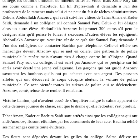
collège. les couloirs bruissent de rumeurs suites au vidéo mais Saule Paty fait
ses cours comme à l'habitude. En fin d'après-midi il demande à l'un des
professeurs de le ramener mais celui-ci ne peut du fait de tâches administratives.
Dehors, Abdoullakh Anzorov, qui avait suivi les vidéos de Tahar Amara et Kader
Saïdi, demande à un collégien s'il connaît Samuel Paty. Celui- ci lui désigne
alors un autre élève. Abdoullakh Anzorov lui promet 300 euros s'il peut le
designer afin qu'il puisse le forcer à s'excuser. D'autres élèves les rejoignent.
Abdoullakh Anzorov qui veut être sûr de ce qu'a fait Samuel Paty demande à
l’un des collégiens de contacter Bachira par téléphone. Celle-ci réitère ses
mensonges devant Anzorov qui se met en colère. Une patrouille de police
municipale le repère mais n'ayant rien à charge contre lui s'éloigne. Quand
Samuel Paty sort du collège, il est suivi par Anzorov qui se précipite sur lui
après avoir écarté une jeune collégienne. Les garçons qui ont guidé Anzorov
savourent les bonbons qu'ils ont pu acheter avec son argent. Des passants
affolés qui ont découvert le corps décapité alertent la voiture de police
municipale. Ce sont bientôt toutes les sirènes de police qui se déclenchent.
Anzorov, cerné, refuse de se rendre. Il est abattu.
Victoire Lanion, qui n'avaient cessé de s’inquiéter malgré le calme apparent de
cette dernière journée de classe, sait que le drame qu'elle redoutait s'est produit.
Tahar Amara, Kader et Bachira Saïdi sont arrêtés ainsi que les collégiens qui ont
aidé Anzorov; ils sont effondrés par les consensuels de leur acte. Bachira réitéré
ses mensonges contre toute évidence.
Des fleurs sont déposées devant les grilles du collège. Salma délivre un