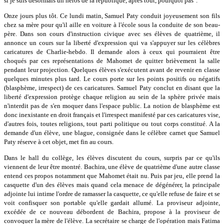
si je suis désormais un héros de la république, après tout, pourquoi pas".
Onze jours plus tôt. Ce lundi matin, Samuel Paty conduit joyeusement son fils
chez sa mère pour qu'il aille en voiture à l'école sous la conduite de son beau-
père. Dans son cours d'instruction civique avec ses élèves de quatrième, il
annonce un cours sur la liberté d'expression qui va s'appuyer sur les célèbres
caricatures de Charlie-hebdo. Il demande alors à ceux qui pourraient être
choqués par ces représentations de Mahomet de quitter brièvement la salle
pendant leur projection. Quelques élèves s'exécutent avant de revenir en classe
quelques minutes plus tard. Le cours porte sur les points positifs ou négatifs
(blasphème, irrespect) de ces caricatures. Samuel Paty conclut en disant que la
liberté d'expression protège chaque religion au sein de la sphère privée mais
n'interdit pas de s'en moquer dans l'espace public. La notion de blasphème est
donc inexistante en droit français et l'irrespect manifesté par ces caricatures vise,
d'autres fois, toutes religions, tout parti politique ou tout corps constitué. A la
demande d'un élève, une blague, consignée dans le célèbre carnet que Samuel
Paty réserve à cet objet, met fin au cours.
Dans le hall du collège, les élèves discutent du cours, surpris par ce qu'ils
viennent de leur être montré. Bachira, une élève de quatrième d'une autre classe
entend ces propos notamment que Mahomet était nu. Puis par jeu, elle prend la
casquette d'un des élèves mais quand cela menace de dégénérer, la principale
adjointe lui intime l'ordre de ramasser la casquette, ce qu'elle refuse de faire et se
voit confisquer son portable qu'elle gardait allumé. La proviseur adjointe,
excédée de ce nouveau débordent de Bachira, propose à la proviseur de
convoquer la mère de l'élève. La secrétaire se charge de l'opération mais Fatima