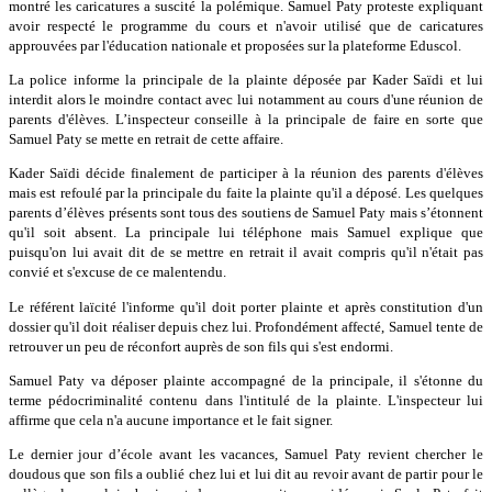
montré les caricatures a suscité la polémique. Samuel Paty proteste expliquant
avoir respecté le programme du cours et n'avoir utilisé que de caricatures
approuvées par l'éducation nationale et proposées sur la plateforme Eduscol.
La police informe la principale de la plainte déposée par Kader Saïdi et lui
interdit alors le moindre contact avec lui notamment au cours d'une réunion de
parents d'élèves. L’inspecteur conseille à la principale de faire en sorte que
Samuel Paty se mette en retrait de cette affaire.
Kader Saïdi décide finalement de participer à la réunion des parents d'élèves
mais est refoulé par la principale du faite la plainte qu'il a déposé. Les quelques
parents d’élèves présents sont tous des soutiens de Samuel Paty mais s’étonnent
qu'il soit absent. La principale lui téléphone mais Samuel explique que
puisqu'on lui avait dit de se mettre en retrait il avait compris qu'il n'était pas
convié et s'excuse de ce malentendu.
Le référent laïcité l'informe qu'il doit porter plainte et après constitution d'un
dossier qu'il doit réaliser depuis chez lui. Profondément affecté, Samuel tente de
retrouver un peu de réconfort auprès de son fils qui s'est endormi.
Samuel Paty va déposer plainte accompagné de la principale, il s'étonne du
terme pédocriminalité contenu dans l'intitulé de la plainte. L'inspecteur lui
affirme que cela n'a aucune importance et le fait signer.
Le dernier jour d’école avant les vacances, Samuel Paty revient chercher le
doudous que son fils a oublié chez lui et lui dit au revoir avant de partir pour le