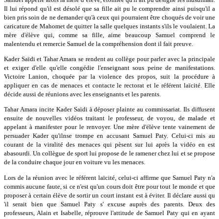
Il lui répond qu'il est désolé que sa fille ait pu le comprendre ainsi puisqu'il a
bien pris soin de ne demander qu'à ceux qui pourraient être choqués de voir une
caricature de Mahomet de quitter la salle quelques instants s'ils le voulaient. La
mère d'élève qui, comme sa fille, aime beaucoup Samuel comprend le
malentendu et remercie Samuel de la compréhension dont il fait preuve.
Kader Saïdi et Tahar Amara se rendent au collège pour parler avec la principale
et exiger d'elle qu'elle congédie l'enseignant sous peine de manifestations.
Victoire Lanion, choquée par la violence des propos, suit la procédure à
appliquer en cas de menaces et contacte le rectorat et le référent laïcité. Elle
décide aussi de réunions avec les enseignants et les parents.
Tahar Amara incite Kader Saïdi à déposer plainte au commissariat. Ils diffusent
ensuite de nouvelles vidéos traitant le professeur, de voyou, de malade et
appelant à manifester pour le renvoyer. Une mère d'élève tente vainement de
persuader Kader qu'ilnse trompe en accusant Samuel Paty. Celui-ci mis au
courant de la viralité des menaces qui pèsent sur lui après la vidéo en est
abasourdi. Un collègue de sport lui propose de le ramener chez lui et se propose
de la conduire chaque jour en voiture vu les menaces.
Lors de la réunion avec le référent laïcité, celui-ci affirme que Samuel Paty n'a
commis aucune faute, si ce n'est qu'un cours doit être pour tout le monde et que
proposer à certain élève de sortir un court instant est à éviter. Il déclare aussi qu
'il serait bien que Samuel Paty s' excuse auprès des parents. Deux des
professeurs, Alain et Isabelle, réprouve l'attitude de Samuel Paty qui en ayant