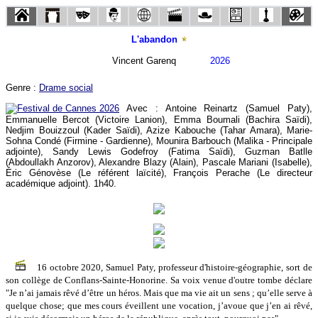
L'abandon
Vincent Garenq
2026
Genre :
Drame social
Avec : Antoine Reinartz (Samuel Paty),
Emmanuelle Bercot (Victoire Lanion), Emma Boumali (Bachira Saïdi),
Nedjim Bouizzoul (Kader Saïdi), Azize Kabouche (Tahar Amara), Marie-
Sohna Condé (Firmine - Gardienne), Mounira Barbouch (Malika - Principale
adjointe), Sandy Lewis Godefroy (Fatima Saïdi), Guzman Batlle
(Abdoullakh Anzorov), Alexandre Blazy (Alain), Pascale Mariani (Isabelle),
Éric Génovèse (Le référent laïcité), François Perache (Le directeur
académique adjoint). 1h40.
16 octobre 2020, Samuel Paty, professeur d'histoire-géographie, sort de
son collège de Conflans-Sainte-Honorine. Sa voix venue d'outre tombe déclare
"Je n’ai jamais rêvé d’être un héros. Mais que ma vie ait un sens ; qu’elle serve à
quelque chose; que mes cours éveillent une vocation, j’avoue que j’en ai rêvé,