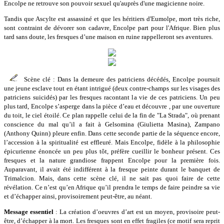
Encolpe ne retrouve son pouvoir sexuel qu'auprès d'une magicienne noire.
Tandis que Ascylte est assassiné et que les héritiers d'Eumolpe, mort très riche,
sont contraint de dévorer son cadavre, Encolpe part pour l'Afrique. Bien plus
tard sans doute, les fresques d’une maison en ruine rappelleront ses aventures.
Scène clé : Dans la demeure des patriciens décédés, Encolpe poursuit
une jeune esclave tout en étant intrigué (deux contre-champs sur les visages des
patriciens suicidés) par les fresques racontant la vie de ces patriciens. Un peu
plus tard, Encolpe s’asperge dans la pièce d’eau et découvre , par une ouverture
du toit, le ciel étoilé. Ce plan rappelle celui de la fin de "La Strada", où prenant
conscience du mal qu’il a fait à Gelsomina (Giulietta Masina), Zampano
(Anthony Quinn) pleure enfin. Dans cette seconde partie de la séquence encore,
l’accession à la spiritualité est effleuré. Mais Encolpe, fidèle à la philosophie
épicurienne énoncée un peu plus tôt, préfère cueillir le bonheur présent. Ces
fresques et la nature grandiose frappent Encolpe pour la première fois.
Auparavant, il avait été indifférent à la fresque peinte durant le banquet de
Trimalcion. Mais, dans cette scène clé, il ne sait pas quoi faire de cette
révélation. Ce n’est qu’en Afrique qu’il prendra le temps de faire peindre sa vie
et d’échapper ainsi, provisoirement peut-être, au néant.
Message essentiel
: La création d’oeuvres d’art est un moyen, provisoire peut-
être, d’échapper à la mort. Les fresques sont en effet fragiles (ce motif sera reprit