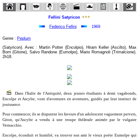
Fellini Satyricon
Federico Fellini
1969
Genre :
Peplum
(Satyricon). Avec : Martin Potter (Encolpio), Hiram Keller (Ascilto), Max
Born (Gitone), Salvo Randone (Eumolpo), Mario Romagnoli (Trimalcione).
2h18.
Dans l'Italie de l'Antiquité, deux jeunes étudiants à demi vagabonds,
Encolpe et Ascylte, vont d'aventures en aventures, guidés par leur instinct de
jouissance.
Pour commencer, ils se disputent les faveurs d'un adolescent vaguement pervers,
Giton, qu'Ascylte a vendu à une troupe théâtrale animée par le vulgaire
Vernacchio.
Encolpe, éconduit et humilié, va trouver son ami le vieux poète Eumolpe qui