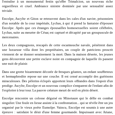
l'entraîne à un monumental festin qu'offre Trimalcion, un nouveau riche
orgueilleux et cruel. Ambiance sinistre dominée par une sensualité assez
triviale.
Encolpe, Ascylte et Giton se retrouvent dans les cales d'un navire, prisonniers
d'un notable de la cour impériale, Lychas, à qui il prend la fantaisie d'épouser
Encolpe. Après que ces étranges épousailles homosexuelles soient célébrées,
Lychas, suite au meurtre de César, est capturé et décapité par un groupuscule de
mercenaires.
Les deux compagnons, rescapés de cette escarmouche navale, pénètrent dans
une luxueuse villa dont les propriétaires, un couple de patriciens proscrit
viennent de se donner serainement la mort. Dans la maison déserte, les jeunes
gens découvrent une petite esclave noire en compagnie de laquelle ils passent
une nuit de plaisir.
Dans une grotte bizarrement décorée de fresques géantes, un enfant souffreteux
et hermaphrodite repose sur une couche. Il est censé accomplir des guérisons
miraculeuses. Des pèlerins éclopés apportent leurs offrandes dans l'espoir d'un
prodige. Ascylte, Encolpe et un nouveau complice s'emparent de l'enfant afin de
l'exploiter à leur tour. La pauvre créature meurt de soif en plein désert.
Encolpe rencontre un colosse déguisé en Minotaure qui le défie en combat
singulier. Une foule en liesse assiste à la confrontation... qui se révèle être un jeu
organisé par le vieux poète Eumolpe. Vaincu, Encolpe est soumis à une autre
épreuve : satisfaire le désir d'une femme gourmande. Impuissant avec Ariane,