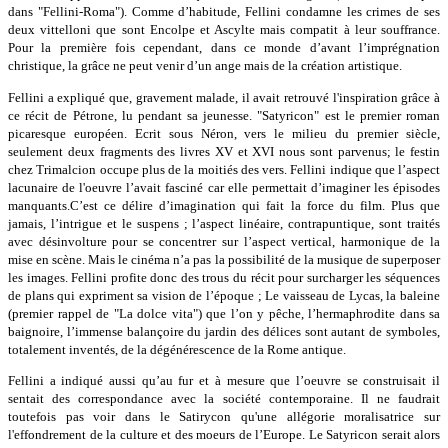
dans "Fellini-Roma"). Comme d’habitude, Fellini condamne les crimes de ses
deux vittelloni que sont Encolpe et Ascylte mais compatit à leur souffrance.
Pour la première fois cependant, dans ce monde d’avant l’imprégnation
christique, la grâce ne peut venir d’un ange mais de la création artistique.
Fellini a expliqué que, gravement malade, il avait retrouvé l'inspiration grâce à
ce récit de Pétrone, lu pendant sa jeunesse. "Satyricon" est le premier roman
picaresque européen. Ecrit sous Néron, vers le milieu du premier siècle,
seulement deux fragments des livres XV et XVI nous sont parvenus; le festin
chez Trimalcion occupe plus de la moitiés des vers. Fellini indique que l’aspect
lacunaire de l'oeuvre l’avait fasciné car elle permettait d’imaginer les épisodes
manquants.C’est ce délire d’imagination qui fait la force du film. Plus que
jamais, l’intrigue et le suspens ; l’aspect linéaire, contrapuntique, sont traités
avec désinvolture pour se concentrer sur l’aspect vertical, harmonique de la
mise en scène. Mais le cinéma n’a pas la possibilité de la musique de superposer
les images. Fellini profite donc des trous du récit pour surcharger les séquences
de plans qui expriment sa vision de l’époque ; Le vaisseau de Lycas, la baleine
(premier rappel de "La dolce vita") que l’on y pêche, l’hermaphrodite dans sa
baignoire, l’immense balançoire du jardin des délices sont autant de symboles,
totalement inventés, de la dégénérescence de la Rome antique.
Fellini a indiqué aussi qu’au fur et à mesure que l’oeuvre se construisait il
sentait des correspondance avec la société contemporaine. Il ne faudrait
toutefois pas voir dans le Satirycon qu'une allégorie moralisatrice sur
l'effondrement de la culture et des moeurs de l’Europe. Le Satyricon serait alors