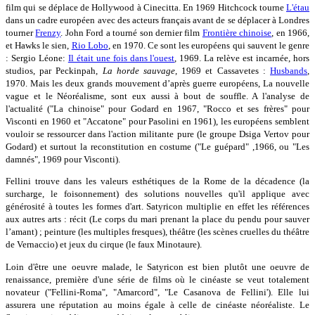
film qui se déplace de Hollywood à Cinecitta. En 1969 Hitchcock tourne
L'étau
dans un cadre européen avec des acteurs français avant de se déplacer à Londres
tourner
Frenzy
. John Ford a tourné son dernier film
Frontière chinoise
, en 1966,
et Hawks le sien,
Rio Lobo
, en 1970. Ce sont les européens qui sauvent le genre
: Sergio Léone:
Il était une fois dans l'ouest
, 1969. La relève est incarnée, hors
studios, par Peckinpah,
La horde sauvage
, 1969 et Cassavetes :
Husbands
,
1970. Mais les deux grands mouvement d’après guerre européens, La nouvelle
vague et le Néoréalisme, sont eux aussi à bout de souffle. A l'analyse de
l'actualité ("La chinoise" pour Godard en 1967, "Rocco et ses frères" pour
Visconti en 1960 et "Accatone" pour Pasolini en 1961), les européens semblent
vouloir se ressourcer dans l'action militante pure (le groupe Dsiga Vertov pour
Godard) et surtout la reconstitution en costume ("Le guépard" ,1966, ou "Les
damnés", 1969 pour Visconti).
Fellini trouve dans les valeurs esthétiques de la Rome de la décadence (la
surcharge, le foisonnement) des solutions nouvelles qu'il applique avec
générosité à toutes les formes d'art. Satyricon multiplie en effet les références
aux autres arts : récit (Le corps du mari prenant la place du pendu pour sauver
l’amant) ; peinture (les multiples fresques), théâtre (les scènes cruelles du théâtre
de Vernaccio) et jeux du cirque (le faux Minotaure).
Loin d'être une oeuvre malade, le Satyricon est bien plutôt une oeuvre de
renaissance, première d'une série de films où le cinéaste se veut totalement
novateur ("Fellini-Roma", "Amarcord", "Le Casanova de Fellini'). Elle lui
assurera une réputation au moins égale à celle de cinéaste néoréaliste. Le