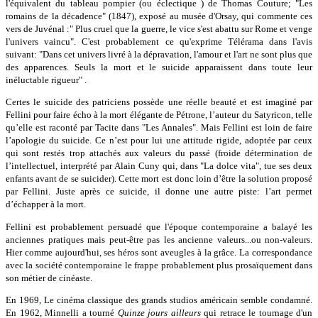
l'équivalent du tableau pompier (ou éclectique ) de Thomas Couture; "Les
romains de la décadence" (1847), exposé au musée d'Orsay, qui commente ces
vers de Juvénal :" Plus cruel que la guerre, le vice s'est abattu sur Rome et venge
l'univers vaincu". C'est probablement ce qu'exprime Télérama dans l'avis
suivant: "Dans cet univers livré à la dépravation, l'amour et l'art ne sont plus que
des apparences. Seuls la mort et le suicide apparaissent dans toute leur
inéluctable rigueur" .
Certes le suicide des patriciens possède une réelle beauté et est imaginé par
Fellini pour faire écho à la mort élégante de Pétrone, l’auteur du Satyricon, telle
qu’elle est raconté par Tacite dans "Les Annales". Mais Fellini est loin de faire
l’apologie du suicide. Ce n’est pour lui une attitude rigide, adoptée par ceux
qui sont restés trop attachés aux valeurs du passé (froide détermination de
l’intellectuel, interprété par Alain Cuny qui, dans "La dolce vita", tue ses deux
enfants avant de se suicider). Cette mort est donc loin d’être la solution proposé
par Fellini. Juste après ce suicide, il donne une autre piste: l’art permet
d’échapper à la mort.
Fellini est probablement persuadé que l'époque contemporaine a balayé les
anciennes pratiques mais peut-être pas les ancienne valeurs...ou non-valeurs.
Hier comme aujourd'hui, ses héros sont aveugles à la grâce. La correspondance
avec la société contemporaine le frappe probablement plus prosaïquement dans
son métier de cinéaste.
En 1969, Le cinéma classique des grands studios américain semble condamné.
En 1962, Minnelli a tourné
Quinze jours ailleurs
qui retrace le tournage d'un