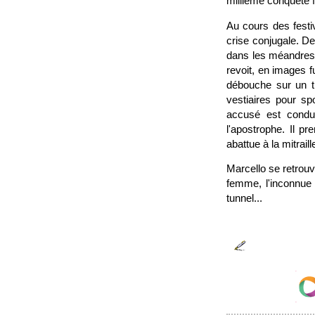
millième conquête 
Au cours des festiv
crise conjugale. De
dans les méandres 
revoit, en images 
débouche sur un tr
vestiaires pour sp
accusé est condu
l'apostrophe. Il p
abattue à la mitraill
Marcello se retrouv
femme, l'inconnue 
tunnel...