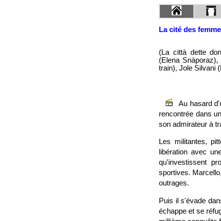
La cité des femm
(La città dette d
(Elena Snàporaz),
train), Jole Silvani 
Au hasard d'
rencontrée dans un 
son admirateur à tr
Les militantes, pi
libération avec un
qu'investissent p
sportives. Marcello
outrages.
Puis il s'évade dan
échappe et se réfu