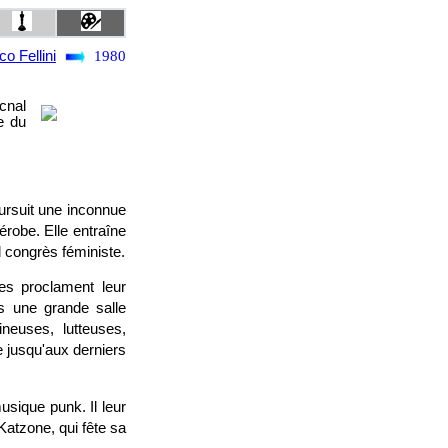
co Fellini
1980
cnal
e du
ursuit une inconnue
érobe. Elle entraîne
d congrès féministe.
les proclament leur
ns une grande salle
neuses, lutteuses,
e jusqu'aux derniers
usique punk. Il leur
atzone, qui fête sa