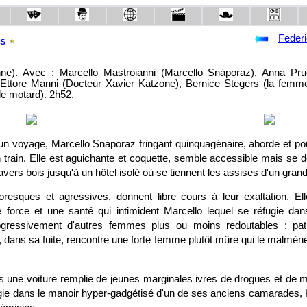
Federi
es
onne). Avec : Marcello Mastroianni (Marcello Snàporaz), Anna Pru
 Ettore Manni (Docteur Xavier Katzone), Bernice Stegers (la femm
(le motard). 2h52.
un voyage, Marcello Snaporaz fringant quinquagénaire, aborde et po
train. Elle est aguichante et coquette, semble accessible mais se d
avers bois jusqu'à un hôtel isolé où se tiennent les assises d'un gran
ttoresques et agressives, donnent libre cours à leur exaltation. El
e force et une santé qui intimident Marcello lequel se réfugie da
rogressivement d'autres femmes plus ou moins redoutables : pati
, dans sa fuite, rencontre une forte femme plutôt mûre qui le malmèn
s une voiture remplie de jeunes marginales ivres de drogues et de m
gie dans le manoir hyper-gadgétisé d'un de ses anciens camarades, K