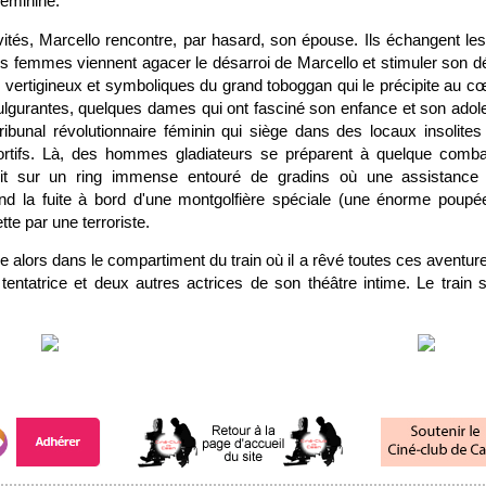
féminine.
ités, Marcello rencontre, par hasard, son épouse. Ils échangent les 
s femmes viennent agacer le désarroi de Marcello et stimuler son dés
vertigineux et symboliques du grand toboggan qui le précipite au cœ
fulgurantes, quelques dames qui ont fasciné son enfance et son adol
ibunal révolutionnaire féminin qui siège dans des locaux insolites 
ortifs. Là, des hommes gladiateurs se préparent à quelque combat
it sur un ring immense entouré de gradins où une assistance f
rend la fuite à bord d'une montgolfière spéciale (une énorme poupée
ette par une terroriste.
e alors dans le compartiment du train où il a rêvé toutes ces aventures
tentatrice et deux autres actrices de son théâtre intime. Le train 