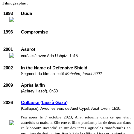
Filmographie :
1993
Duda
1996
Compromise
2001
Asurot
coréalisé avec Ada Ushpiz. 1h15.
2002
In the Name of Defensive Shield
Segment du film collectif
Mabatim, Israel 2002
2009
Après la fin
(Achrey Hasof). 0h50
2026
Collapse (face à Gaza)
(Collapse). Avec les voix de Ariel Cypel, Anat Even. 1h18.
Peu après le 7 octobre 2023, Anat retourne dans ce qui était
autrefois sa maison. Elle erre et filme pendant plus de deux ans dans
ce kibboutz incendié et sur des terres agricoles transformées en
machines de destruction. Au-delà de la clôture, Gaza est anéantie.