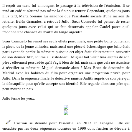
Il reçoit un texto lui annonçant le passage à la télévision de l'émission. Il se
rend au café et n'attend pas même la fin pour rentrer. Cependant, quelques jours
plus tard, Marta Soriano lui annonce que l'assistante sociale d'une maison de
retraite, Belén Granados, a retrouvé Julio. Sœur Consuelo lui permet de rester
quelques jours avec celui qui se fait désormais appeler Gardel parce qu'il
fredonne une chanson du maitre du tango argentin.
Sœur Consuelo lui remet ses seuls effets personnels, une petite boite contenant
la photo de la jeune chinoise, mais aussi une pièce d’échec, signe que Julio était
parti avant de perdre la mémoire puisque cet objet était clairement un souvenir
de son dernier film, tourné à Triste-le-roi. Miguel fait venir Ana auprès de son
père ; elle-aussi persuadée qu'il s'agit bien de lui, mais sans que cela ne réussisse
à réveiller sa mémoire. Miguel demande alors à Max Roca de descendre de
Madrid avec les bobines du film pour organiser une projection privée pour
Julio. Dans la séquence finale, le détective ramène Judith auprès de son père qui
la démaquille pour qu'elle accepte son identité. Elle regarde alors son père qui
peut mourir en paix.
Julio ferme les yeux.
L'action se déroule pour l'essentiel en 2012 en Espagne. Elle est
encadrée par les deux séquences tournées en 1990 dont l'action se déroule à