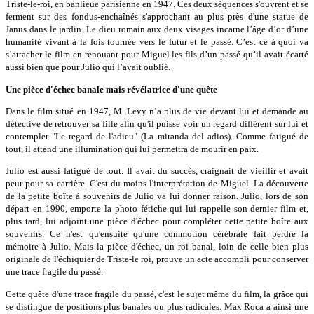
Triste-le-roi, en banlieue parisienne en 1947. Ces deux séquences s'ouvrent et se
ferment sur des fondus-enchaînés s'approchant au plus près d'une statue de
Janus dans le jardin. Le dieu romain aux deux visages incarne l’âge d’or d’une
humanité vivant à la fois tournée vers le futur et le passé. C’est ce à quoi va
s’attacher le film en renouant pour Miguel les fils d’un passé qu’il avait écarté
aussi bien que pour Julio qui l’avait oublié.
Une pièce d'échec banale mais révélatrice d'une quête
Dans le film situé en 1947, M. Levy n’a plus de vie devant lui et demande au
détective de retrouver sa fille afin qu'il puisse voir un regard différent sur lui et
contempler "Le regard de l'adieu" (La miranda del adios). Comme fatigué de
tout, il attend une illumination qui lui permettra de mourir en paix.
Julio est aussi fatigué de tout. Il avait du succès, craignait de vieillir et avait
peur pour sa carrière. C'est du moins l'interprétation de Miguel. La découverte
de la petite boîte à souvenirs de Julio va lui donner raison. Julio, lors de son
départ en 1990, emporte la photo fétiche qui lui rappelle son dernier film et,
plus tard, lui adjoint une pièce d'échec pour compléter cette petite boîte aux
souvenirs. Ce n'est qu'ensuite qu'une commotion cérébrale fait perdre la
mémoire à Julio. Mais la pièce d'échec, un roi banal, loin de celle bien plus
originale de l'échiquier de Triste-le roi, prouve un acte accompli pour conserver
une trace fragile du passé.
Cette quête d'une trace fragile du passé, c'est le sujet même du film, la grâce qui
se distingue de positions plus banales ou plus radicales. Max Roca a ainsi une