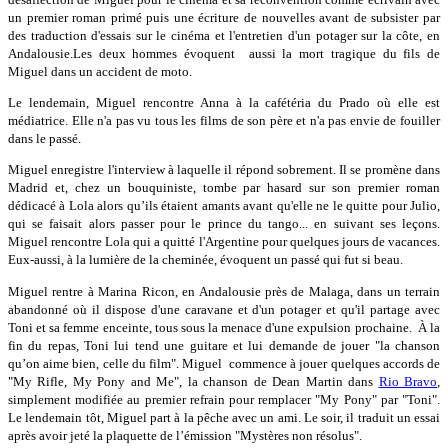
un premier roman primé puis une écriture de nouvelles avant de subsister par
des traduction d'essais sur le cinéma et l'entretien d'un potager sur la côte, en
Andalousie.Les deux hommes évoquent aussi la mort tragique du fils de
Miguel dans un accident de moto.
Le lendemain, Miguel rencontre Anna à la cafétéria du Prado où elle est
médiatrice. Elle n'a pas vu tous les films de son père et n'a pas envie de fouiller
dans le passé.
Miguel enregistre l'interview à laquelle il répond sobrement. Il se promène dans
Madrid et, chez un bouquiniste, tombe par hasard sur son premier roman
dédicacé à Lola alors qu’ils étaient amants avant qu'elle ne le quitte pour Julio,
qui se faisait alors passer pour le prince du tango... en suivant ses leçons.
Miguel rencontre Lola qui a quitté l'Argentine pour quelques jours de vacances.
Eux-aussi, à la lumière de la cheminée, évoquent un passé qui fut si beau.
Miguel rentre à Marina Ricon, en Andalousie près de Malaga, dans un terrain
abandonné où il dispose d'une caravane et d'un potager et qu'il partage avec
Toni et sa femme enceinte, tous sous la menace d'une expulsion prochaine. À la
fin du repas, Toni lui tend une guitare et lui demande de jouer "la chanson
qu’on aime bien, celle du film". Miguel commence à jouer quelques accords de
"My Rifle, My Pony and Me", la chanson de Dean Martin dans
Rio Bravo
,
simplement modifiée au premier refrain pour remplacer "My Pony" par "Toni".
Le lendemain tôt, Miguel part à la pêche avec un ami. Le soir, il traduit un essai
après avoir jeté la plaquette de l’émission "Mystères non résolus".