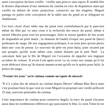
autre conception du bien vieillir : vieillir sans peur et sans espoir. Il semble être
le dernier dépositaire d’une mémoire du cinéma en voie de disparition mais qui
vieillit en dehors de toute projection, conservée sur des étagères. Miguel
partage en partie cette conception de la table rase du passé en se réfugiant en
Andalousie.
Ces trois choix d'une table rase du passé sont contrebalancés par le parcours
même du film qui va sans cesse à la recherche des traces du passé, même à
moitié effacées pour tous les personnages. Julio se rejoue gardien de but avant
de disparaître au petit matin ; la chanson de Gardel évoque son passé de (faux)
professeur de tango. De son engagement politique, il ne reste plus qu'une photo
dans une cour de prison. Le souvenir du père est pour Anna, juste incarné par
une poupée, qu'elle avait même crue, enfant donnée par le père Noël . La
caricature faite par le fils de Miguel est l’occasion de rappeler son tragique
accident de voiture. Il revoit Lola après avoir vu en vente son roman qu’il lui
avait dédicacé alors qu’ils étaient amants avant qu'elle ne le quitte pour Julio, le
prince du tango.
"Fermer les yeux" ou le cinéma comme un espoir de miracle
"Il n’y a plus des de miracle au cinéma depuis Dreyer" affirma Max Roca mais
c'est pourtant bien là que veut en venir Miguel en projetant une vieille pellicule
35 mm, souvenir périssable du cinéma.
Cette importance du cinéma pour conserver, fragile, la trace du passé s'incarne
aussi dans les nombreuses références qui parcourent le film. Le nom Triste-le-roi