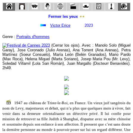
Fermer les yeux
Victor Erice
2023
Genre :
Portraits d'hommes
(Cerrar los ojos). Avec : Manolo Solo (Miguel
Garay), Jose Coronado (Julio Arenas), Ana Torrent (Ana Arenas), Petra
Martínez (Soeur Consuelo), María León (Belén Granados), Mario Pardo
(Max Roca), Helena Miquel (Marta Soriano), Josep Maria Pou (Mr. Levy),
Soledad Villamil (Lola San Román), Juan Margallo (Docteurr Benavides).
2h49.
1947 au château de Triste-le-Roi, en France. Un vieux juif tangérois du
nom de Levy, majestueux et défait, qui n’a plus que quelques mois à vivre, fait
venir dans sa demeure orientalisante un détective privé. Il lui confie pour
mission de retrouver sa fille Judith à Shanghai, disparue avec sa mère chinoise
et soustraite depuis son enfance à son affection. Il pressent que c’est sans doute
la dernière personne au monde à pouvoir poser sur lui un regard différent. Une