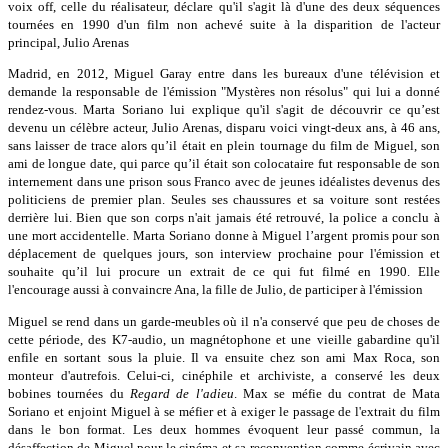
voix off, celle du réalisateur, déclare qu'il s'agit là d'une des deux séquences
tournées en 1990 d'un film non achevé suite à la disparition de l'acteur
principal, Julio Arenas
Madrid, en 2012, Miguel Garay entre dans les bureaux d'une télévision et
demande la responsable de l'émission "Mystères non résolus" qui lui a donné
rendez-vous. Marta Soriano lui explique qu'il s'agit de découvrir ce qu’est
devenu un célèbre acteur, Julio Arenas, disparu voici vingt-deux ans, à 46 ans,
sans laisser de trace alors qu’il était en plein tournage du film de Miguel, son
ami de longue date, qui parce qu’il était son colocataire fut responsable de son
internement dans une prison sous Franco avec de jeunes idéalistes devenus des
politiciens de premier plan. Seules ses chaussures et sa voiture sont restées
derrière lui. Bien que son corps n'ait jamais été retrouvé, la police a conclu à
une mort accidentelle. Marta Soriano donne à Miguel l’argent promis pour son
déplacement de quelques jours, son interview prochaine pour l'émission et
souhaite qu’il lui procure un extrait de ce qui fut filmé en 1990. Elle
l'encourage aussi à convaincre Ana, la fille de Julio, de participer à l'émission
Miguel se rend dans un garde-meubles où il n'a conservé que peu de choses de
cette période, des K7-audio, un magnétophone et une vieille gabardine qu'il
enfile en sortant sous la pluie. Il va ensuite chez son ami Max Roca, son
monteur d'autrefois. Celui-ci, cinéphile et archiviste, a conservé les deux
bobines tournées du
Regard de l'adieu
. Max se méfie du contrat de Mata
Soriano et enjoint Miguel à se méfier et à exiger le passage de l'extrait du film
dans le bon format. Les deux hommes évoquent leur passé commun, la
désaffection de Miguel pour le cinéma et sa reconvention comme écrivain avec