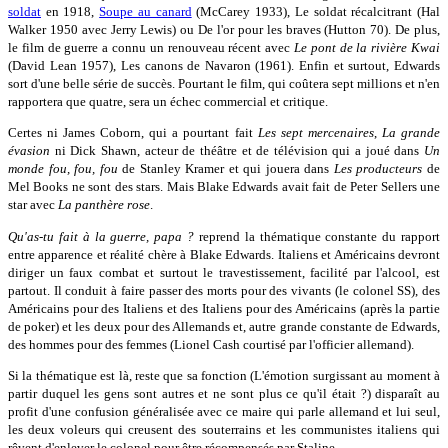
soldat
en 1918,
Soupe au canard
(McCarey 1933), Le soldat récalcitrant (Hal
Walker 1950 avec Jerry Lewis) ou De l'or pour les braves (Hutton 70). De plus,
le film de guerre a connu un renouveau récent avec
Le pont de la rivière Kwai
(David Lean 1957), Les canons de Navaron (1961). Enfin et surtout, Edwards
sort d'une belle série de succès. Pourtant le film, qui coûtera sept millions et n'en
rapportera que quatre, sera un échec commercial et critique.
Certes ni James Coborn, qui a pourtant fait
Les sept mercenaires
,
La grande
évasion
ni Dick Shawn, acteur de théâtre et de télévision qui a joué dans
Un
monde fou, fou, fou
de Stanley Kramer et qui jouera dans
Les producteurs
de
Mel Books ne sont des stars. Mais Blake Edwards avait fait de Peter Sellers une
star avec
La panthère rose
.
Qu'as-tu fait à la guerre, papa ?
reprend la thématique constante du rapport
entre apparence et réalité chère à Blake Edwards. Italiens et Américains devront
diriger un faux combat et surtout le travestissement, facilité par l'alcool, est
partout. Il conduit à faire passer des morts pour des vivants (le colonel SS), des
Américains pour des Italiens et des Italiens pour des Américains (après la partie
de poker) et les deux pour des Allemands et, autre grande constante de Edwards,
des hommes pour des femmes (Lionel Cash courtisé par l'officier allemand).
Si la thématique est là, reste que sa fonction (L'émotion surgissant au moment à
partir duquel les gens sont autres et ne sont plus ce qu'il était ?) disparaît au
profit d'une confusion généralisée avec ce maire qui parle allemand et lui seul,
les deux voleurs qui creusent des souterrains et les communistes italiens qui
rêvent d'enlever le colonel pour être récompensés par Staline.