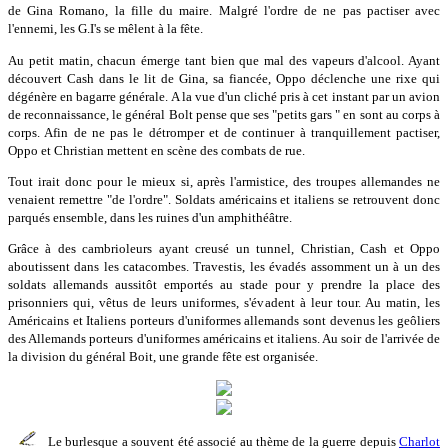
de Gina Romano, la fille du maire. Malgré l'ordre de ne pas pactiser avec
l'ennemi, les G.I's se mêlent à la fête.
Au petit matin, chacun émerge tant bien que mal des vapeurs d'alcool. Ayant
découvert Cash dans le lit de Gina, sa fiancée, Oppo déclenche une rixe qui
dégénère en bagarre générale. A la vue d'un cliché pris à cet instant par un avion
de reconnaissance, le général Bolt pense que ses "petits gars " en sont au corps à
corps. Afin de ne pas le détromper et de continuer à tranquillement pactiser,
Oppo et Christian mettent en scène des combats de rue.
Tout irait donc pour le mieux si, après l'armistice, des troupes allemandes ne
venaient remettre "de l'ordre". Soldats américains et italiens se retrouvent donc
parqués ensemble, dans les ruines d'un amphithéâtre.
Grâce à des cambrioleurs ayant creusé un tunnel, Christian, Cash et Oppo
aboutissent dans les catacombes. Travestis, les évadés assomment un à un des
soldats allemands aussitôt emportés au stade pour y prendre la place des
prisonniers qui, vêtus de leurs uniformes, s'évadent à leur tour. Au matin, les
Américains et Italiens porteurs d'uniformes allemands sont devenus les geôliers
des Allemands porteurs d'uniformes américains et italiens. Au soir de l'arrivée de
la division du général Boit, une grande fête est organisée.
Le burlesque a souvent été associé au thème de la guerre depuis
Charlot