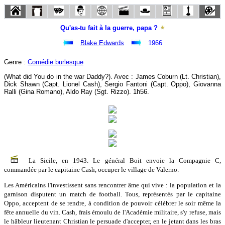
Qu'as-tu fait à la guerre, papa ?
Blake Edwards
1966
Genre :
Comédie burlesque
(What did You do in the war Daddy?). Avec : James Coburn (Lt. Christian),
Dick Shawn (Capt. Lionel Cash), Sergio Fantoni (Capt. Oppo), Giovanna
Ralli (Gina Romano), Aldo Ray (Sgt. Rizzo). 1h56.
La Sicile, en 1943. Le général Boit envoie la Compagnie C,
commandée par le capitaine Cash, occuper le village de Valerno.
Les Américains l'investissent sans rencontrer âme qui vive : la population et la
garnison disputent un match de football. Tous, représentés par le capitaine
Oppo, acceptent de se rendre, à condition de pouvoir célébrer le soir même la
fête annuelle du vin. Cash, frais émoulu de l'Académie militaire, s'y refuse, mais
le hâbleur lieutenant Christian le persuade d'accepter, en le jetant dans les bras