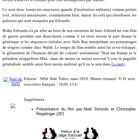
Ce sont donc toutes les structures, grande (l'institution militaire) comme petites
(vol, relations amoureuses, communisme béat, manie du vol) qui interdisent les
pulsions qui sont attaquées par Edwards.
Blake Edwards n'a pu aller au bout de son intention de faire d'abord un vrai film
de guerre pendant une demi-heure comme il en tient encore le pari durant le
générique et les séquences initiales avec Aldo Ray interprétant ses personnages
de sergent comme chez Walsh. Le tempo du film semble ainsi lui avoir échappé,
le glissement de l'humour décalé (le colonel sentimental "Seul ma femme et le
président m'appellent Max...mais de moins en moins souvent") vers la pagaille
généralisée semble ainsi bien moins maîtrisé qu'il ne le sera dans
La party
Editeur : Wild Side Video, mars 2010. Master restauré. V. O. avec
sous-titres français. : 1h56. 15 €.
Supplément :
Présentation du film par Noël Simsolo et Christophe
Repplinger (26')