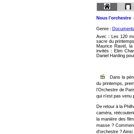
Nous l’orchestre
Genre :
Documentair
Avec : Les 120 mus
sacre du printemps,
Maurice Ravel, la
invités : Elim Ch
Daniel Harding pou
Dans la péno
du printemps, prem
l'Orchestre de Pari
qui n'est pas venu p
De retour à la Phil
caméra, réécoutent 
la manière des fil
masse ? Comment c
d’orchestre ? Ains