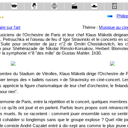
Philip
e sur l'art
Thème :
Musique au ci
iciens de l'Orchestre de Paris et leur chef Klaus Mäkelä dirigean
 Petrouchka et l'oiseau de feu d' Igor Stravinski et le concerto en s
 Suite pour orchester de jazz n°2 de Dmitri Chostakovitch, les c
an pour Shéhérazade de Nikolaï Rimski-Korsakov, Herbert Blomsted
r la symphonie n°8 "des mille" de Gustav Mahler. 1h30.
mbre du Stadium de Vitrolles, Klaus Mäkelä dirige l’Orchestre de 
ier temps des « ballets russes » de Stravinsky en ciné-concert. L
s apprécie la figure charismatique de leur chef d'orchestre, le finland
our rien".
harmonie de Paris, entre la répétition et le concert, quelques membres 
ce qu'ils ont joué et en parlent. Parfois leurs propos sont retranscri
ms muets. Ils se racontent : comment jouer ensemble sans se sentir 
ohabiter si longtemps sans que le groupe explose ? Quel rôle jou
i le corniste André Cazalet entré à dix-sept ans comme le plus jeune