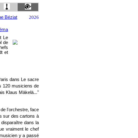
pe Béziat
2026
néma
t Le
ol de
hefs
t et
Paris dans Le sacre
es 120 musiciens de
ais Klaus Mäkelä..."
de l'orchestre, face
ts sur des cartons à
disparaître dans la
e vraiment le chef
 musicien y a passé