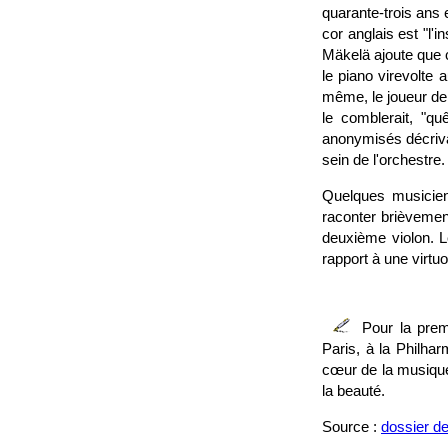
quarante-trois ans 
cor anglais est "l'
Mäkelä ajoute que c
le piano virevolte a
même, le joueur de 
le comblerait, "q
anonymisés décriva
sein de l'orchestre.
Quelques musiciens
raconter brièvement
deuxième violon. Le
rapport à une virtuo
Pour la prem
Paris, à la Philha
cœur de la musique 
la beauté.
Source :
dossier d