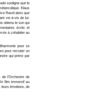
rado souligne que le
 mélancolique. Klaus
rice Ravel alors que
ant vis-à-vis de lui-
is obtenu le son qui
entaires écrits et
rcés à cohabiter au
hilharmonie pour se
urs pour recruter un
hestre qui prime par
s de l’Orchestre de
Un film immersif au
e leurs émotions, de