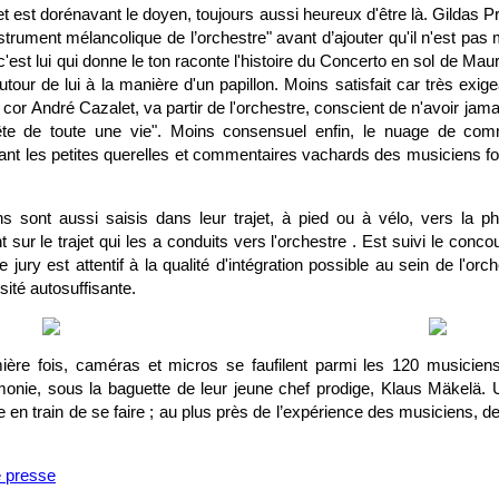
et est dorénavant le doyen, toujours aussi heureux d'être là. Gildas P
instrument mélancolique de l’orchestre" avant d’ajouter qu'il n'est pas
'est lui qui donne le ton raconte l'histoire du Concerto en sol de Mau
utour de lui à la manière d'un papillon. Moins satisfait car très exige
cor André Cazalet, va partir de l'orchestre, conscient de n'avoir jama
uête de toute une vie". Moins consensuel enfin, le nuage de comm
nt les petites querelles et commentaires vachards des musiciens fo
 sont aussi saisis dans leur trajet, à pied ou à vélo, vers la p
 sur le trajet qui les a conduits vers l'orchestre . Est suivi le conco
 jury est attentif à la qualité d'intégration possible au sein de l'orc
sité autosuffisante.
ière fois, caméras et micros se faufilent parmi les 120 musicien
rmonie, sous la baguette de leur jeune chef prodige, Klaus Mäkelä. 
en train de se faire ; au plus près de l’expérience des musiciens, d
e presse