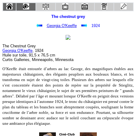
The chestnut grey
Georgia O'Keeffe
1924
The Chestnut Grey
Georgia O'Keeffe
, 1924
Huile sur toile, 91,5 x 76,5 cm
Curtis Galleries, Minneapolis, Minnesota
O’Keeffe était entourée d’arbres au lac George, des magnifiques érables aux
majestueux châtaigniers, des élégants peupliers aux bouleaux blancs, et les
transforma en sujet de vingt-cinq toiles. Plusieurs des arbres sur lesquels elle
s’est concentrée étaient des points de repère sur la propriété de Stieglitz,
notamment le vieux châtaignier, le sujet de ses premières peintures de " grands
arbres". Délabré par l’âge et mourant lorsque O’Keeffe en peignit deux versions
presque identiques à l’automne 1924, le tronc du châtaignier est pressé contre le
plan du tableau et les branches sont abruptement coupées, soulignant la forme
cruciforme de l’arbre noble, sa force et son endurance. Pourtant, sa silhouette
sombre se dessinant avec audace sur le soleil couchant au crépuscule évoque
une ambiance plus élégiaque.