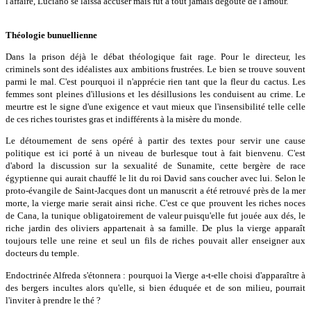
l'affaire, Luciano se laissa accuser mais fut à tout jamais dégoûté de l'amour.
Théologie bunuellienne
Dans la prison déjà le débat théologique fait rage. Pour le directeur, les
criminels sont des idéalistes aux ambitions frustrées. Le bien se trouve souvent
parmi le mal. C'est pourquoi il n'apprécie rien tant que la fleur du cactus. Les
femmes sont pleines d'illusions et les désillusions les conduisent au crime. Le
meurtre est le signe d'une exigence et vaut mieux que l'insensibilité telle celle
de ces riches touristes gras et indifférents à la misère du monde.
Le détournement de sens opéré à partir des textes pour servir une cause
politique est ici porté à un niveau de burlesque tout à fait bienvenu. C'est
d'abord la discussion sur la sexualité de Sunamite, cette bergère de race
égyptienne qui aurait chauffé le lit du roi David sans coucher avec lui. Selon le
proto-évangile de Saint-Jacques dont un manuscrit a été retrouvé près de la mer
morte, la vierge marie serait ainsi riche. C'est ce que prouvent les riches noces
de Cana, la tunique obligatoirement de valeur puisqu'elle fut jouée aux dés, le
riche jardin des oliviers appartenait à sa famille. De plus la vierge apparaît
toujours telle une reine et seul un fils de riches pouvait aller enseigner aux
docteurs du temple.
Endoctrinée Alfreda s'étonnera : pourquoi la Vierge a-t-elle choisi d'apparaître à
des bergers incultes alors qu'elle, si bien éduquée et de son milieu, pourrait
l'inviter à prendre le thé ?