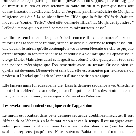
Autre attente déçue par un public trop pressé celui du supposé pouvoir magique
du miroir. Il faudra en effet attendre la toute fin du film pour que nous soit
donné l'intention de Oliveira. Celle-ci s'exprime par l'intermédiaire de Monja, la
religieuse qui dit à la solide infirmière Hilda que la folie d'Alfreda était un
moyen de "contrer "l'effet". Quel effet demande Hilda ? Et Monja de répondre : "
l'effet du temps qui nous tend comme un miroir sur notre passé".
Le film se termine en effet pour Alfreda comme il avait commencé : sur un
miroir. Dans la séquence initiale, Alfreda se désole : "comme le temps passe" dit-
elle devant le miroir qu'elle contemple avec sa soeur Noemie où elle se projette
enfant lorsque sa ferveur relieuse la conduisait à vouloir que lui apparaisse la
vierge Marie. Mais alors aussi se forgeait sa volonté d'être quelqu'un : tout sauf
une poupée mécanique que l'on remettrait avec un ressort. Or c'est bien ce
qu'elle est devenue. Désœuvrée et sans but, elle est remontée par le discours du
professeur Heschel qui lui dans l'espoir d'une apparition magique..
Elle laissera ainsi lui échapper la vie. Dans la dernière séquence avec Alfreda, le
miroir fait défiler dans son reflet, pour elle qui entend les descriptions de son
mari, comme pour nous, les voyages à Venise et en Palestine.
Les révélations du miroir magique et de l'apparition
Le miroir est pourtant dans cette dernière séquence doublment magique. Il sort
Alfreda de sa léthargie en la faisant renouer avec le temps. Il est magique aussi
sutout pour nous car il rompt avec la succession des plans fixes (tous les plans
sauf quatre) vus jusqu'alors. Nous suivons Bahia au son d'une musique