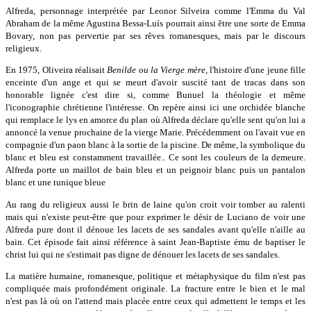
Alfreda, personnage interprétée par Leonor Silveira comme l'Emma du Val
Abraham de la même Agustina Bessa-Luís pourrait ainsi être une sorte de Emma
Bovary, non pas pervertie par ses rêves romanesques, mais par le discours
religieux.
En 1975, Oliveira réalisait
Benilde ou la Vierge mère
, l'histoire d'une jeune fille
enceinte d'un ange et qui se meurt d'avoir suscité tant de tracas dans son
honorable lignée c'est dire si, comme Bunuel la théologie et même
l'iconographie chrétienne l'intéresse. On repère ainsi ici une orchidée blanche
qui remplace le lys en amorce du plan où Alfreda déclare qu'elle sent qu'on lui a
annoncé la venue prochaine de la vierge Marie. Précédemment on l'avait vue en
compagnie d'un paon blanc à la sortie de la piscine. De même, la symbolique du
blanc et bleu est constamment travaillée.. Ce sont les couleurs de la demeure.
Alfreda porte un maillot de bain bleu et un peignoir blanc puis un pantalon
blanc et une tunique bleue
Au rang du religieux aussi le brin de laine qu'on croit voir tomber au ralenti
mais qui n'existe peut-être que pour exprimer le désir de Luciano de voir une
Alfreda pure dont il dénoue les lacets de ses sandales avant qu'elle n'aille au
bain. Cet épisode fait ainsi référence à saint Jean-Baptiste ému de baptiser le
christ lui qui ne s'estimait pas digne de dénouer les lacets de ses sandales.
La matière humaine, romanesque, politique et métaphysique du film n'est pas
compliquée mais profondément originale. La fracture entre le bien et le mal
n'est pas là où on l'attend mais placée entre ceux qui admettent le temps et les