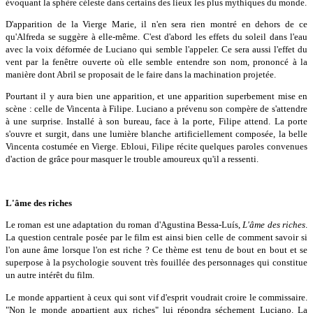
évoquant la sphère céleste dans certains des lieux les plus mythiques du monde.
D'apparition de la Vierge Marie, il n'en sera rien montré en dehors de ce
qu'Alfreda se suggère à elle-même. C'est d'abord les effets du soleil dans l'eau
avec la voix déformée de Luciano qui semble l'appeler. Ce sera aussi l'effet du
vent par la fenêtre ouverte où elle semble entendre son nom, prononcé à la
manière dont Abril se proposait de le faire dans la machination projetée.
Pourtant il y aura bien une apparition, et une apparition superbement mise en
scène : celle de Vincenta à Filipe. Luciano a prévenu son compère de s'attendre
à une surprise. Installé à son bureau, face à la porte, Filipe attend. La porte
s'ouvre et surgit, dans une lumière blanche artificiellement composée, la belle
Vincenta costumée en Vierge. Ebloui, Filipe récite quelques paroles convenues
d'action de grâce pour masquer le trouble amoureux qu'il a ressenti.
L'âme des riches
Le roman est une adaptation du roman d'Agustina Bessa-Luís,
L'âme des riches
.
La question centrale posée par le film est ainsi bien celle de comment savoir si
l'on aune âme lorsque l'on est riche ? Ce thème est tenu de bout en bout et se
superpose à la psychologie souvent très fouillée des personnages qui constitue
un autre intérêt du film.
Le monde appartient à ceux qui sont vif d'esprit voudrait croire le commissaire.
"Non le monde appartient aux riches" lui répondra séchement Luciano. La