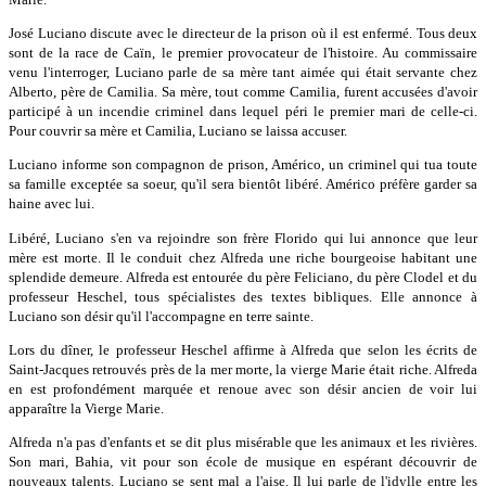
José Luciano discute avec le directeur de la prison où il est enfermé. Tous deux
sont de la race de Caïn, le premier provocateur de l'histoire. Au commissaire
venu l'interroger, Luciano parle de sa mère tant aimée qui était servante chez
Alberto, père de Camilia. Sa mère, tout comme Camilia, furent accusées d'avoir
participé à un incendie criminel dans lequel péri le premier mari de celle-ci.
Pour couvrir sa mère et Camilia, Luciano se laissa accuser.
Luciano informe son compagnon de prison, Américo, un criminel qui tua toute
sa famille exceptée sa soeur, qu'il sera bientôt libéré. Américo préfère garder sa
haine avec lui.
Libéré, Luciano s'en va rejoindre son frère Florido qui lui annonce que leur
mère est morte. Il le conduit chez Alfreda une riche bourgeoise habitant une
splendide demeure. Alfreda est entourée du père Feliciano, du père Clodel et du
professeur Heschel, tous spécialistes des textes bibliques. Elle annonce à
Luciano son désir qu'il l'accompagne en terre sainte.
Lors du dîner, le professeur Heschel affirme à Alfreda que selon les écrits de
Saint-Jacques retrouvés près de la mer morte, la vierge Marie était riche. Alfreda
en est profondément marquée et renoue avec son désir ancien de voir lui
apparaître la Vierge Marie.
Alfreda n'a pas d'enfants et se dit plus misérable que les animaux et les rivières.
Son mari, Bahia, vit pour son école de musique en espérant découvrir de
nouveaux talents. Luciano se sent mal a l'aise. Il lui parle de l'idylle entre les