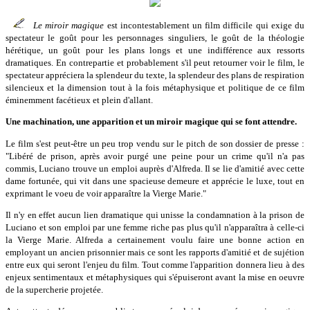
Le miroir magique
est incontestablement un film difficile qui exige du
spectateur le goût pour les personnages singuliers, le goût de la théologie
hérétique, un goût pour les plans longs et une indifférence aux ressorts
dramatiques. En contrepartie et probablement s'il peut retourner voir le film, le
spectateur appréciera la splendeur du texte, la splendeur des plans de respiration
silencieux et la dimension tout à la fois métaphysique et politique de ce film
éminemment facétieux et plein d'allant.
Une machination, une apparition et un miroir magique qui se font attendre.
Le film s'est peut-être un peu trop vendu sur le pitch de son dossier de presse :
"Libéré de prison, après avoir purgé une peine pour un crime qu'il n'a pas
commis, Luciano trouve un emploi auprès d'Alfreda. Il se lie d'amitié avec cette
dame fortunée, qui vit dans une spacieuse demeure et apprécie le luxe, tout en
exprimant le voeu de voir apparaître la Vierge Marie."
Il n'y en effet aucun lien dramatique qui unisse la condamnation à la prison de
Luciano et son emploi par une femme riche pas plus qu'il n'apparaîtra à celle-ci
la Vierge Marie. Alfreda a certainement voulu faire une bonne action en
employant un ancien prisonnier mais ce sont les rapports d'amitié et de sujétion
entre eux qui seront l'enjeu du film. Tout comme l'apparition donnera lieu à des
enjeux sentimentaux et métaphysiques qui s'épuiseront avant la mise en oeuvre
de la supercherie projetée.