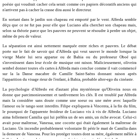
poésie qui voudrait cacher cela serait comme ces papiers décoratifs anciens qui
n'arrivent pas à cacher la crasse dira aussi le directeur.
En sortant dans le jardin son chapeau est emporté par le vent. Alfreda semble
déçu que ce ne fut pas pour elle que Luciano alla chercher son chapeau mais,
selon sa théorie parce que les pauvres ne peuvent se résoudre à perdre un objet,
même de peu de valeur.
La séparation est ainsi nettement marquée entre riches et pauvres. Le débat
porte sur le fait de savoir qui d'Alfreda qui veut sauver le monde lorsque la
vierge Marie lui sera apparue ou de Bahia ou du professeur Oboé qui
s'investissent dans leur école de musique ont raison. Malicieusement, oliveira
sembel donner toutes els cartes à Alfreda mais conclue comme il vait commencé
sur la la Danse macabre de Camille Saint-Saëns donnant raison après
l'apparition du visage rieur de l'enfant, à Bahia, probable alter-ego du cinéaste.
La psychologie d'Alfredo est d'autant plsu mystérieuse qu'Oliveira nous en
donne que parcimonieusemnt et tardivement les clés. Il est troublé par Alfreda
mais la considère sans doute comme une soeur ou une mère avec laquelle
l'amour ou le tango sont interdits. Filipe expliquera à Vincenta, à la fin du film,
le pourquoi de l'apparente froideur de Luciano vis à vis de Alfreda. Luciano
aima follement Camilia qui lui préféra un de ses amis, un riche avocat. Celui-ci
avait pour maîtresse, Vanessa, une cocotte qui était également la maîtresse de
Luciano. Un incendie probablement volontaire fit périr le mari de Camilia dans
la demeure de Vanessa. Pour les protéger toutes dont sa mère, également mêlée à