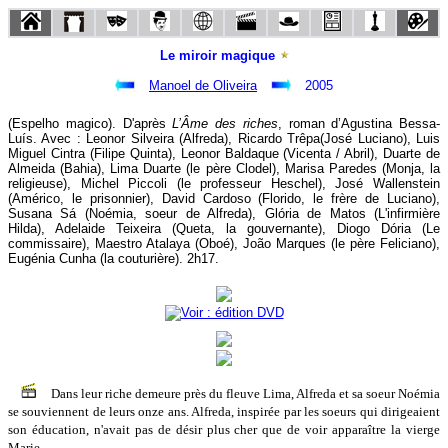
Le miroir magique
Manoel de Oliveira
2005
(Espelho magico). D'après
L’Âme des riches
, roman d’Agustina Bessa-
Luís. Avec : Leonor Silveira (Alfreda), Ricardo Trêpa(José Luciano), Luis
Miguel Cintra (Filipe Quinta), Leonor Baldaque (Vicenta / Abril), Duarte de
Almeida (Bahia), Lima Duarte (le père Clodel), Marisa Paredes (Monja, la
religieuse), Michel Piccoli (le professeur Heschel), José Wallenstein
(Américo, le prisonnier), David Cardoso (Florido, le frère de Luciano),
Susana Sá (Noémia, soeur de Alfreda), Glória de Matos (L'infirmière
Hilda), Adelaide Teixeira (Queta, la gouvernante), Diogo Dória (Le
commissaire), Maestro Atalaya (Oboé), João Marques (le père Feliciano),
Eugénia Cunha (la couturière). 2h17.
Dans leur riche demeure près du fleuve Lima, Alfreda et sa soeur Noémia
se souviennent de leurs onze ans. Alfreda, inspirée par les soeurs qui dirigeaient
son éducation, n'avait pas de désir plus cher que de voir apparaître la vierge
Marie.