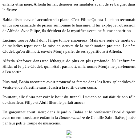
enfants et sa mère. Alfreda lui fait dénouer ses sandales avant de se baigner dans
le fleuve.
Bahia discute avec l'accordeur du piano. C'est Filipe Quinta. Luciano reconnaît
en lui son camarade de prison surnommé le faussaire. Il lui explique l'obsession
de Alfreda. Avec Filipe, ils décident de la mystifier avec une fausse apparition.
Luciano trouve Abril dont Filipe tombe amoureux. Mais une série de morts ou
de maladies repoussent la mise en oeuvre de la machination projetée. Le père
Clodel, qu'on dit mort, envoie Monja parler de ses apparitions à Alfreda.
Alfreda s'enfonce dans une léthargie de plus en plus profonde. Ni l'infirmière
Hilda, ni le père Clodel, qui n'était pas mort, ni la nonne Monja ne parviennent
à l'en sortir.
Plus tard, Bahia racontera avoir promené sa femme dans les lieux splendides de
Venise et de Palestine sans réussir à la sortir de son coma.
Pourtant, elle finira par voir le bout du tunnel. Luciano se satisfait de son rôle
de chauffeur. Filipe et Abril filent le parfait amour
Un garçonnet court, rieur, dans le jardin. Bahia et le professeur Oboé dirigent
avec un enthousiasme enfantin la
Danse macabre
de Camille Saint-Saëns, jouée
par leur petite troupe de musiciens.