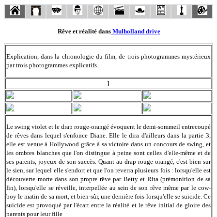
Rêve et réalité dans
Mulholland drive
Explication, dans la chronologie du film, de trois photogrammes mystérieux
par trois photogrammes explicatifs.
1
Le swing violet et le drap rouge-orangé évoquent le demi-sommeil entrecoupé
de rêves dans lequel s'enfonce Diane. Elle le dira d'ailleurs dans la partie 3,
elle est venue à Hollywood grâce à sa victoire dans un concours de swing, et
les ombres blanches que l'on distingue à peine sont celles d'elle-même et de
ses parents, joyeux de son succès. Quant au drap rouge-orangé, c'est bien sur
le sien, sur lequel elle s'endort et que l'on reverra plusieurs fois : lorsqu'elle est
découverte morte dans son propre rêve par Betty et Rita (prémonition de sa
fin), lorsqu'elle se réveille, interpellée au sein de son rêve même par le cow-
boy le matin de sa mort, et bien-sûr, une dernière fois lorsqu'elle se suicide. Ce
suicide est provoqué par l'écart entre la réalité et le rêve initial de gloire des
parents pour leur fille