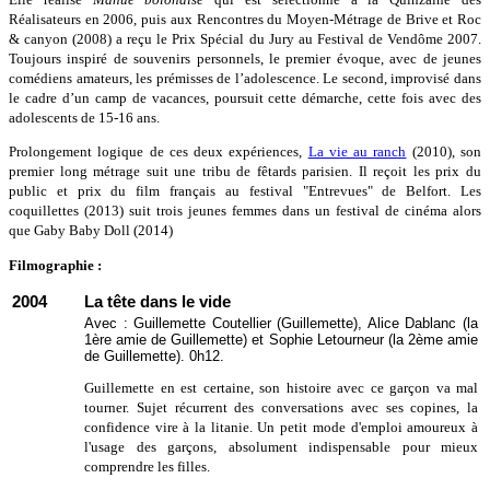
Réalisateurs en 2006, puis aux Rencontres du Moyen-Métrage de Brive et Roc
& canyon (2008) a reçu le Prix Spécial du Jury au Festival de Vendôme 2007.
Toujours inspiré de souvenirs personnels, le premier évoque, avec de jeunes
comédiens amateurs, les prémisses de l’adolescence. Le second, improvisé dans
le cadre d’un camp de vacances, poursuit cette démarche, cette fois avec des
adolescents de 15-16 ans.
Prolongement logique de ces deux expériences,
La vie au ranch
(2010), son
premier long métrage suit une tribu de fêtards parisien. Il reçoit les prix du
public et prix du film français au festival "Entrevues" de Belfort. Les
coquillettes (2013) suit trois jeunes femmes dans un festival de cinéma alors
que Gaby Baby Doll (2014)
Filmographie :
2004
La tête dans le vide
Avec : Guillemette Coutellier (Guillemette), Alice Dablanc (la
1ère amie de Guillemette) et Sophie Letourneur (la 2ème amie
de Guillemette). 0h12.
Guillemette en est certaine, son histoire avec ce garçon va mal
tourner. Sujet récurrent des conversations avec ses copines, la
confidence vire à la litanie. Un petit mode d'emploi amoureux à
l'usage des garçons, absolument indispensable pour mieux
comprendre les filles.