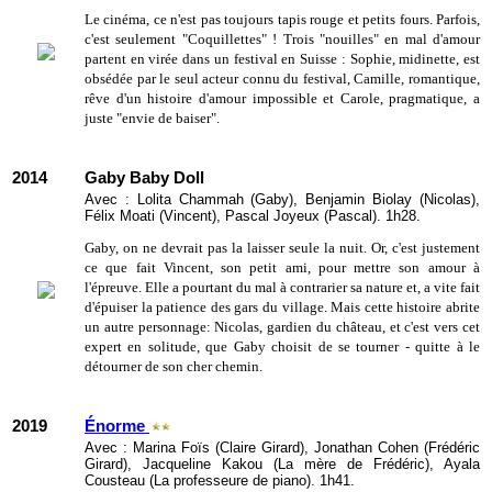
Le cinéma, ce n'est pas toujours tapis rouge et petits fours. Parfois,
c'est seulement "Coquillettes" ! Trois "nouilles" en mal d'amour
partent en virée dans un festival en Suisse : Sophie, midinette, est
obsédée par le seul acteur connu du festival, Camille, romantique,
rêve d'un histoire d'amour impossible et Carole, pragmatique, a
juste "envie de baiser".
2014
Gaby Baby Doll
Avec : Lolita Chammah (Gaby), Benjamin Biolay (Nicolas),
Félix Moati (Vincent), Pascal Joyeux (Pascal). 1h28.
Gaby, on ne devrait pas la laisser seule la nuit. Or, c'est justement
ce que fait Vincent, son petit ami, pour mettre son amour à
l'épreuve. Elle a pourtant du mal à contrarier sa nature et, a vite fait
d'épuiser la patience des gars du village. Mais cette histoire abrite
un autre personnage: Nicolas, gardien du château, et c'est vers cet
expert en solitude, que Gaby choisit de se tourner - quitte à le
détourner de son cher chemin.
2019
Énorme
Avec : Marina Foïs (Claire Girard), Jonathan Cohen (Frédéric
Girard), Jacqueline Kakou (La mère de Frédéric), Ayala
Cousteau (La professeure de piano). 1h41.