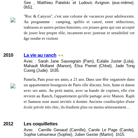
Sire , Matthieu Patelski et Ludovic Avignon (eux-même).
0h51.
"Roc & Canyon", c'est une colonie de vacances pour adolescents.
Au programme : camping, spéléo et canoë, entre séductions,
trahisons et autres petites histoires, ces jeunes gens qui ont accepté
de jouer leur propre rôle, incarnent avec justesse et sensibilité cet
âge tendre et violent.
2010
La vie au ranch
Avec : Sarah Jane Sauvegrain (Pam), Eulalie Juster (Lola),
Mahault Mollaret (Manon), Elsa Pierret (Chloé), Jade Tong
Cuong (Jude). 1h35.
Pamela, Pam pour ses amis, a 21 ans. Dans une fête organisée dans
un appartement bourgeois de Paris elle discute, boit, fume et danse
avec ses amis. Au petit matin, avec sa bande de copines, elle s'en
revient au Ranch, l'appartement qu'elle partage avec Manon. Raph
et Samson sont aussi invités à dormir. Anciens condisciples d'une
école privée très chic, ils étudient plus ou moins sérieusement....
2012
Les coquillettes
Avec : Camille Genaud (Camille), Carole Le Page (Carole),
Sophie Letourneur (Sophie), Julien Gester (Martin). 1h15.