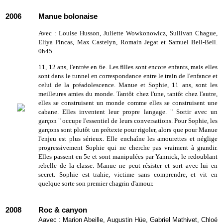
2006
Manue bolonaise
Avec : Louise Husson, Juliette Wowkonowicz, Sullivan Chague,
Eliya Pincas, Max Castelyn, Romain Jegat et Samuel Bell-Bell.
0h45.
11, 12 ans, l'entrée en 6e. Les filles sont encore enfants, mais elles
sont dans le tunnel en correspondance entre le train de l'enfance et
celui de la préadolescence. Manue et Sophie, 11 ans, sont les
meilleures amies du monde. Tantôt chez l'une, tantôt chez l'autre,
elles se construisent un monde comme elles se construisent une
cabane. Elles inventent leur propre langage. " Sortir avec un
garçon " occupe l'essentiel de leurs conversations. Pour Sophie, les
garçons sont plutôt un prétexte pour rigoler, alors que pour Manue
l'enjeu est plus sérieux. Elle enchaîne les amourettes et néglige
progressivement Sophie qui ne cherche pas vraiment à grandir.
Elles passent en 5e et sont manipulées par Yannick, le redoublant
rebelle de la classe. Manue ne peut résister et sort avec lui en
secret. Sophie est trahie, victime sans comprendre, et vit en
quelque sorte son premier chagrin d'amour.
2008
Roc & canyon
Aavec : Marion Abeille, Augustin Hüe, Gabriel Mathivet, Chloé