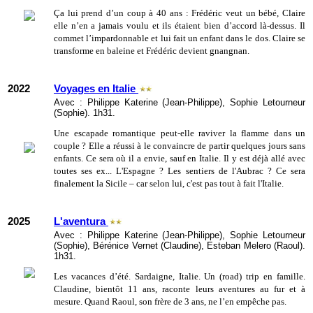
Ça lui prend d’un coup à 40 ans : Frédéric veut un bébé, Claire
elle n’en a jamais voulu et ils étaient bien d’accord là-dessus. Il
commet l’impardonnable et lui fait un enfant dans le dos. Claire se
transforme en baleine et Frédéric devient gnangnan.
2022
Voyages en Italie
Avec : Philippe Katerine (Jean-Philippe), Sophie Letourneur
(Sophie). 1h31.
Une escapade romantique peut-elle raviver la flamme dans un
couple ? Elle a réussi à le convaincre de partir quelques jours sans
enfants. Ce sera où il a envie, sauf en Italie. Il y est déjà allé avec
toutes ses ex... L'Espagne ? Les sentiers de l'Aubrac ? Ce sera
finalement la Sicile – car selon lui, c'est pas tout à fait l'Italie.
2025
L'aventura
Avec : Philippe Katerine (Jean-Philippe), Sophie Letourneur
(Sophie), Bérénice Vernet (Claudine), Esteban Melero (Raoul).
1h31.
Les vacances d’été. Sardaigne, Italie. Un (road) trip en famille.
Claudine, bientôt 11 ans, raconte leurs aventures au fur et à
mesure. Quand Raoul, son frère de 3 ans, ne l’en empêche pas.