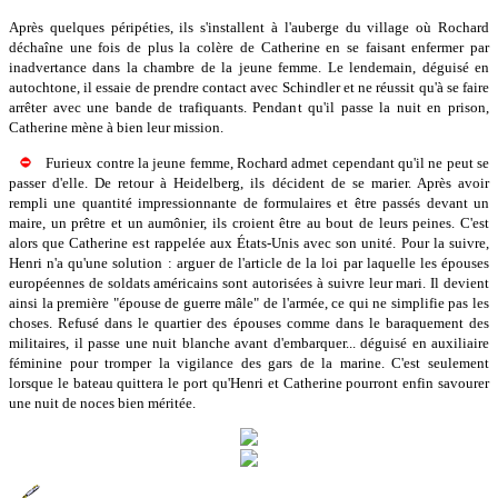
Après quelques péripéties, ils s'installent à l'auberge du village où Rochard
déchaîne une fois de plus la colère de Catherine en se faisant enfermer par
inadvertance dans la chambre de la jeune femme. Le lendemain, déguisé en
autochtone, il essaie de prendre contact avec Schindler et ne réussit qu'à se faire
arrêter avec une bande de trafiquants. Pendant qu'il passe la nuit en prison,
Catherine mène à bien leur mission.
Furieux contre la jeune femme, Rochard admet cependant qu'il ne peut se
passer d'elle. De retour à Heidelberg, ils décident de se marier. Après avoir
rempli une quantité impressionnante de formulaires et être passés devant un
maire, un prêtre et un aumônier, ils croient être au bout de leurs peines. C'est
alors que Catherine est rappelée aux États-Unis avec son unité. Pour la suivre,
Henri n'a qu'une solution : arguer de l'article de la loi par laquelle les épouses
européennes de soldats américains sont autorisées à suivre leur mari. Il devient
ainsi la première "épouse de guerre mâle" de l'armée, ce qui ne simplifie pas les
choses. Refusé dans le quartier des épouses comme dans le baraquement des
militaires, il passe une nuit blanche avant d'embarquer... déguisé en auxiliaire
féminine pour tromper la vigilance des gars de la marine. C'est seulement
lorsque le bateau quittera le port qu'Henri et Catherine pourront enfin savourer
une nuit de noces bien méritée.