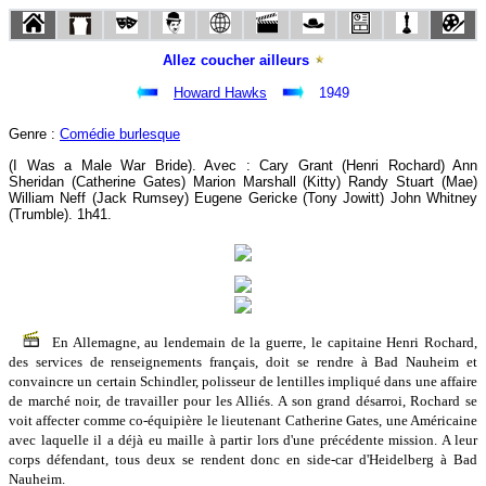
Allez coucher ailleurs
Howard Hawks
1949
Genre :
Comédie burlesque
(I Was a Male War Bride). Avec : Cary Grant (Henri Rochard) Ann
Sheridan (Catherine Gates) Marion Marshall (Kitty) Randy Stuart (Mae)
William Neff (Jack Rumsey) Eugene Gericke (Tony Jowitt) John Whitney
(Trumble). 1h41.
En Allemagne, au lendemain de la guerre, le capitaine Henri Rochard,
des services de renseignements français, doit se rendre à Bad Nauheim et
convaincre un certain Schindler, polisseur de lentilles impliqué dans une affaire
de marché noir, de travailler pour les Alliés. A son grand désarroi, Rochard se
voit affecter comme co-équipière le lieutenant Catherine Gates, une Américaine
avec laquelle il a déjà eu maille à partir lors d'une précédente mission. A leur
corps défendant, tous deux se rendent donc en side-car d'Heidelberg à Bad
Nauheim.