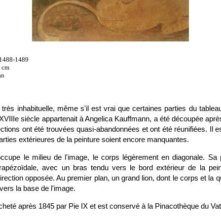
s 1488-1489
5 cm
an
très inhabituelle, même s'il est vrai que certaines parties du table
 XVIIIe siècle appartenait à Angelica Kauffmann, a été découpée aprè
ctions ont été trouvées quasi-abandonnées et ont été réunifiées. Il est
rties extérieures de la peinture soient encore manquantes.
ccupe le milieu de l'image, le corps légèrement en diagonale. Sa 
apézoïdale, avec un bras tendu vers le bord extérieur de la pein
irection opposée. Au premier plan, un grand lion, dont le corps et la 
vers la base de l'image.
cheté après 1845 par Pie IX et est conservé à la Pinacothèque du Vat