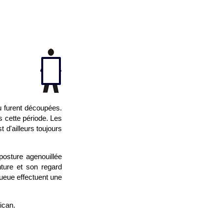
au furent découpées.
s cette période. Les
 d'ailleurs toujours
posture agenouillée
ture et son regard
queue effectuent une
ican.