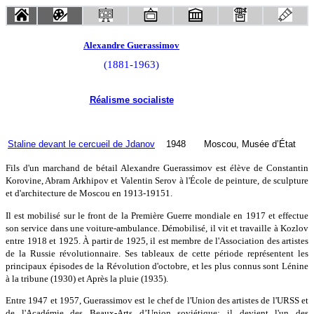
Alexandre Guerassimov
(1881-1963)
Réalisme socialiste
Staline devant le cercueil de Jdanov
1948
Moscou, Musée d’État
Fils d'un marchand de bétail Alexandre Guerassimov est élève de Constantin
Korovine, Abram Arkhipov et Valentin Serov à l'École de peinture, de sculpture
et d'architecture de Moscou en 1913-19151.
Il est mobilisé sur le front de la Première Guerre mondiale en 1917 et effectue
son service dans une voiture-ambulance. Démobilisé, il vit et travaille à Kozlov
entre 1918 et 1925. À partir de 1925, il est membre de l'Association des artistes
de la Russie révolutionnaire. Ses tableaux de cette période représentent les
principaux épisodes de la Révolution d'octobre, et les plus connus sont Lénine
à la tribune (1930) et Après la pluie (1935).
Entre 1947 et 1957, Guerassimov est le chef de l'Union des artistes de l'URSS et
de l'Académie des Beaux-Arts d’Union soviétique; il devient l'un des