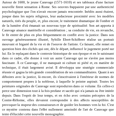
Autour de 1600, le jeune Caravage (1571-1610) et ses tableaux d'une facture
nouvelle firent sensation à Rome. Ses oeuvres frappaient par une authenticité
psychologique que l'on n'avait encore jamais rencontrée. Inédits aussi étaient,
jusque dans les sujets religieux, leur audacieuse proximité avec les modèles
naturels, tirés du peuple, et, plus encore, le traitement dramatique de l'ombre et
de la lumière d'où émanait un nouveau type de spiritualité. Son art apporta à
Caravage aisance matérielle et considération ; sa conduite de vie, en revanche,
le fit entrer de plus en plus fréquemment en conflit avec la justice. Dans son
ouvrage généreusement illustré, Sybille Ebert-Schifferer réalise un portrait
mouvant et bigarré de la vie et de l'oeuvre de l'artiste. Ce faisant, elle remet en
question bien des clichés qui ont, dès le départ, influencé le jugement porté sur
lui. En le replaçant dans le contexte historique de son époque et en le saisissant
dans ce cadre, elle donne à voir un autre Caravage qui ne s'avère pas moins
fascinant. À ce Caravage, il ne manquait ni culture ni piété et, en matière de
technique, il était largement avisé. Il développa une stratégie commerciale
réussie et gagna la très grande considération de ses commanditaires. Quant à ses
déboires avec la justice, là encore, ils s'inscrivaient à l'intérieur de normes de
comportement propres à la noblesse, à laquelle le peintre aspirait. Toutes les
peintures originales de Caravage sont reproduites dans ce volume. En celles-ci
perce une dimension tout à la fois profane et sacrée qui n'a jamais su être imitée
depuis. Dans l'esprit de leur temps, et en écho avec certains préceptes de la
Contre-Réforme, elles devaient correspondre à des affects susceptibles de
provoquer la stupeur des connaisseurs et de guider les hommes vers la foi. C'est
ce mystère contenu dans l'effet nullement amoindri de l'art de Caravage que
tente d'élucider cette nouvelle monographie.