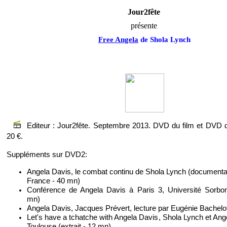
Jour2fête
présente
Free Angela
de Shola Lynch
Editeur : Jour2fête. Septembre 2013. DVD du film et DVD
20 €.
Suppléments sur DVD2:
Angela Davis, le combat continu de Shola Lynch (documentair
France - 40 mn)
Conférence de Angela Davis à Paris 3, Université Sorbo
mn)
Angela Davis, Jacques Prévert, lecture par Eugénie Bachelot
Let's have a tchatche with Angela Davis, Shola Lynch et Ang
Toulouse (extrait - 12 mn)