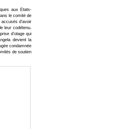
iques aux Etats-
dans le comité de
s accusés d'avoir
de leur codétenu.
prise d'otage qui
ngela devient la
 jugée condamnée
omités de soutien